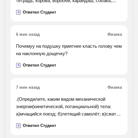
тетрадь, корова, воробей, карандаш, собака,
ученик, пенал, ворона к выделенным
Ответил Студент
S
существительным подберите прилагательные,
которые называют
противоположные признаки. запишите слова по
6 мин назад
Физика
парам).
Почемуу на подушку приятнее класть голову чем
на наклонную дощечку?
Ответил Студент
S
7 мин назад
Физика
.(Опредилите, каким видом механической
энергии(кинетической, потанциальной) тела:
а)мчащийся поезд; б)летящий самолёт; в)сжатая
пружина; г)подвешанная к потолку люстра;
Ответил Студент
S
д)лежащий на футбольном поле мяч.).