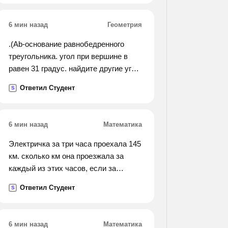
6 мин назад
Геометрия
.(Ab-основание равнобедренного
треугольника. угол при вершине в
равен 31 градус. найдите другие углы
треугольника авс).
Ответил Студент
S
6 мин назад
Математика
Электричка за три часа проехала 145
км. сколько км она проезжала за
каждый из этих часов, если за
первые два часа она проехала 98км ,
Ответил Студент
S
а за третий час на 3км меньше , чем
за второй
6 мин назад
Математика