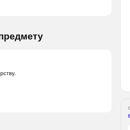
 предмету
рству.
Задай вопрос
Задай вопрос