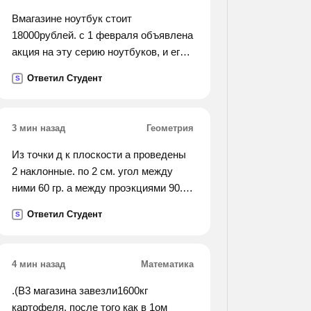
Вмагазине ноутбук стоит
18000рублей. с 1 февраля объявлена
акция на эту серию ноутбуков, и его
цена составляет 16200 рублей. на
Ответил Студент
S
сколько процентов снизилась цена
ноутбука?
3 мин назад
Геометрия
Из точки д к плоскости а проведены
2 наклонные. по 2 см. угол между
ними 60 гр. а между проэкциями 90.
найти длинну перпендикуляра
Ответил Студент
S
4 мин назад
Математика
.(В3 магазина завезли1600кг
картофеля. после того как в 1ом