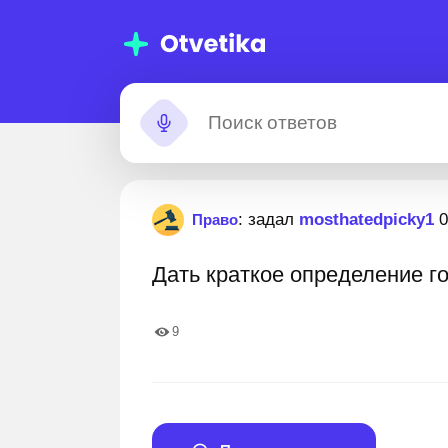
Помощь с
Застря
: задал
mosthatedpicky1
0
Право
домашними
Дать краткое определение го
заданиями
 уже
11 000 000+ пошаговых ответов
Лучшие экспе
е свои
9