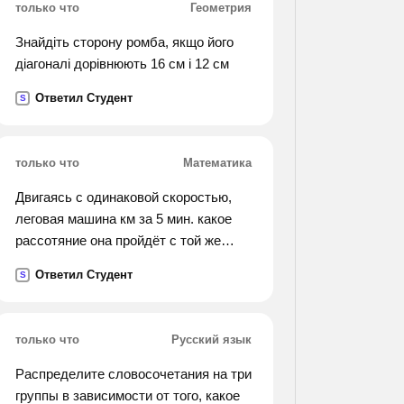
только что
Геометрия
Знайдіть сторону ромба, якщо його
діагоналі дорівнюють 16 см і 12 см
Ответил Студент
S
только что
Математика
Двигаясь с одинаковой скоростью,
леговая машина км за 5 мин. какое
рассотяние она пройдёт с той же
скоростью за 40 мин? (вырази 6 км в
Ответил Студент
S
метрах)
только что
Русский язык
Распределите словосочетания на три
группы в зависимости от того, какое