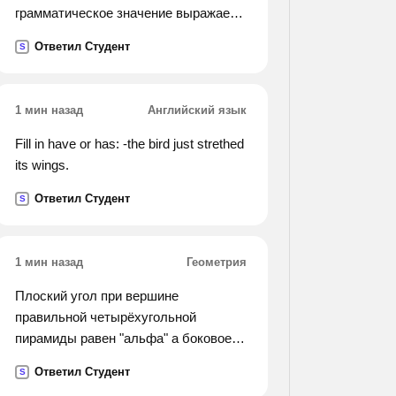
грамматическое значение выражает
словосочетание. мой дом, уехать
Ответил Студент
S
сегодня, посадить дерево, красивый
пейзаж, бледный от болезни,
удивительная вещь,
1 мин назад
Английский язык
приказать собаке, коснуться руки,
уехать в деревню
Fill in have or has: -the bird just strethed
its wings.
Ответил Студент
S
1 мин назад
Геометрия
Плоский угол при вершине
правильной четырёхугольной
пирамиды равен "альфа" а боковое
ребро равно l. найдите объём конуса
Ответил Студент
S
вписанного в пирамиду.