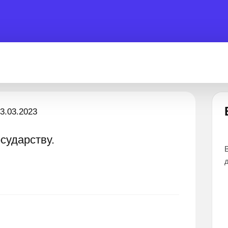
л?
Есть вопрос?
3.03.2023
сударству.
рты готовы помочь 24 часа
Все эксперты прошли тщательны
дают наиболее точные и понятны