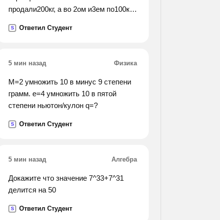
продали200кг, а во 2ом и3ем по100кг
картофеля в3ем осталось в 2 раза
Ответил Студент
S
больше чем в каждом из 2х. сколько
картофеля было в каждом
магазине.).
5 мин назад
Физика
M=2 умножить 10 в минус 9 степени
грамм. е=4 умножить 10 в пятой
степени ньютон/кулон q=?
Ответил Студент
S
5 мин назад
Алгебра
Докажите что значение 7^33+7^31
делится на 50
Ответил Студент
S