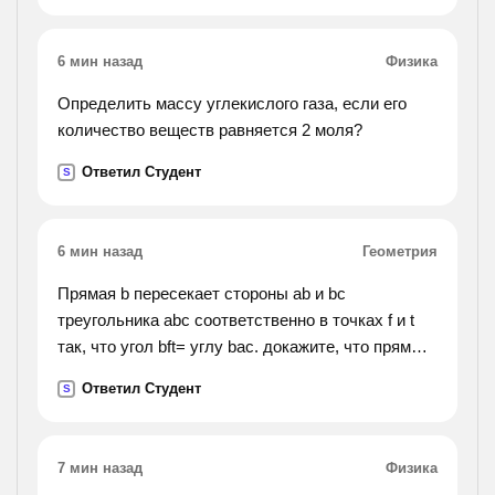
6 мин назад
Физика
Определить массу углекислого газа, если его
количество веществ равняется 2 моля?
Ответил Студент
S
6 мин назад
Геометрия
Прямая b пересекает стороны ab и bc
треугольника abc соответственно в точках f и t
так, что угол bft= углу bac. докажите, что прямые
ft и ac параллельные.
Ответил Студент
S
7 мин назад
Физика