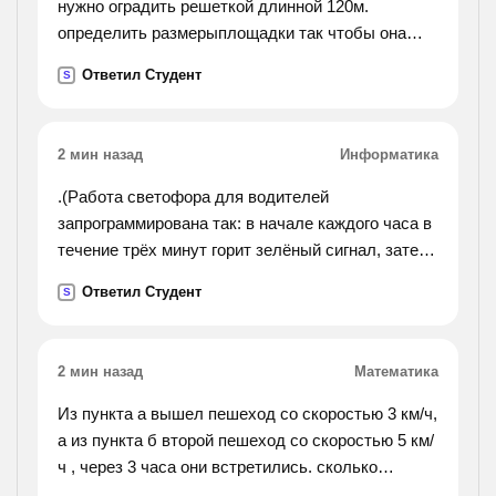
нужно оградить решеткой длинной 120м.
определить размерыплощадки так чтобы она
имела наибольшую площадь
Ответил Студент
S
2 мин назад
Информатика
.(Работа светофора для водителей
запрограммирована так: в начале каждого часа в
течение трёх минут горит зелёный сигнал, затем,
в течение одной минуты-жёлтый, в течение двух
Ответил Студент
S
минут-красный, в течение трёх минут опять горит
зелёный и т. д.дано вещественное число t,
означающее время в минутах с начала
2 мин назад
Математика
очередного часа. определить, сигнал какого
цвета горит для водит. в этот момент.).
Из пункта а вышел пешеход со скоростью 3 км/ч,
а из пункта б второй пешеход со скоростью 5 км/
ч , через 3 часа они встретились. сколько
времени пешеходы были в пути?