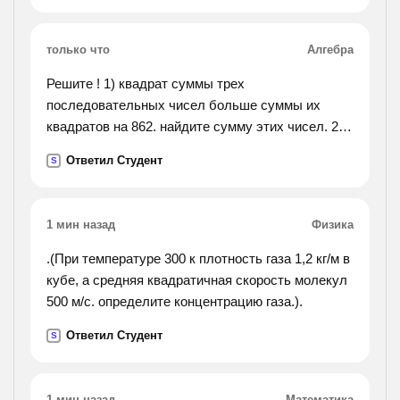
только что
Алгебра
Решите ! 1) квадрат суммы трех
последовательных чисел больше суммы их
квадратов на 862. найдите сумму этих чисел. 2)
сумма квадратов трех последовательных
Ответил Студент
S
натуральных чисел меньше квадрата суммы
этих чисел на 2644. найдите эти
числа.
1 мин назад
Физика
.(При температуре 300 к плотность газа 1,2 кг/м в
кубе, а средняя квадратичная скорость молекул
500 м/с. определите концентрацию газа.).
Ответил Студент
S
1 мин назад
Математика