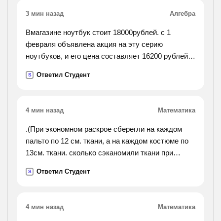
3 мин назад
Алгебра
Вмагазине ноутбук стоит 18000рублей. с 1
февраля объявлена акция на эту серию
ноутбуков, и его цена составляет 16200 рублей.
на сколько процентов снизилась цена ноутбука?
Ответил Студент
S
4 мин назад
Математика
.(При экономном раскрое сберегли на каждом
пальто по 12 см. ткани, а на каждом костюме по
13см. ткани. сколько сэканомили ткани при
раскрое 96 пальто и 96 костюмов? сколько
Ответил Студент
S
детских пальто можно сшить из сэканомленной
ткани, если на
одно пальто идёт 2м. ткани?).
4 мин назад
Математика