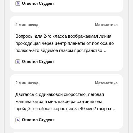
Ответил Студент
S
2 мин назад
Математика
Вопросы для 2-го класса воображаемая линия
проходящая через центр планеты от полюса до
полюса-это видимое глазом пространство
ограниченное линией где небо как бы
Ответил Студент
S
соеженяется с землёй-это
2 мин назад
Математика
Двигаясь с одинаковой скоростью, леговая
машина км за 5 мин. какое рассотяние она
пройдёт с той же скоростью за 40 мин? (вырази 6
км в метрах)
Ответил Студент
S