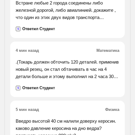
Встране любые 2 города соединены либо
железной дорогой, либо авиалинией. докажите ,
что один из этих двух видов транспорта
позволяет добраться из любого города обраться
Ответил Студент
S
из любого города в любой(возможно с
пересадками)
4 мин назад
Математика
.(Токарь должен обточить 120 деталей. применив
новый резец, он стал обтачивать в час на 4
детали больше и этому выполнил на 2 часа 30
минут раньше срока. сколько делталей в час
Ответил Студент
S
обтачивал токарь используя новый резец?).
5 мин назад
Физика
Введро высотой 40 см налили доверху керосин.
каково давление керосина на дно ведра?