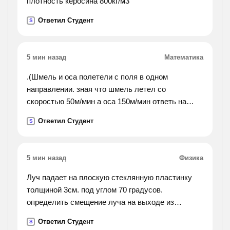
плотность керосина 800кг/м3
Ответил Студент
S
5 мин назад
Математика
.(Шмель и оса полетели с поля в одном
направлении. зная что шмель летел со
скоростью 50м/мин а оса 150м/мин ответь на
следующий вопрос : на каком расстоянии от поля
Ответил Студент
S
оса догонит шмеля, если он вылетит на 5 минут
раньше осы).
5 мин назад
Физика
Луч падает на плоскую стеклянную пластинку
толщиной 3см. под углом 70 градусов.
определить смещение луча на выходе из
пластинки. показатель приломления стекла
Ответил Студент
S
равен 1,5