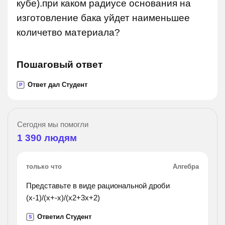
кубе).при каком радиусе основания на
изготовление бака уйдет наименьшее
количетво материала?
Пошаговый ответ
Ответ дал Студент
P
Сегодня мы помогли
1 390
людям
только что
Алгебра
Представьте в виде рациональной дроби
(х-1)/(х+-х)/(х2+3х+2)
Ответил Студент
S