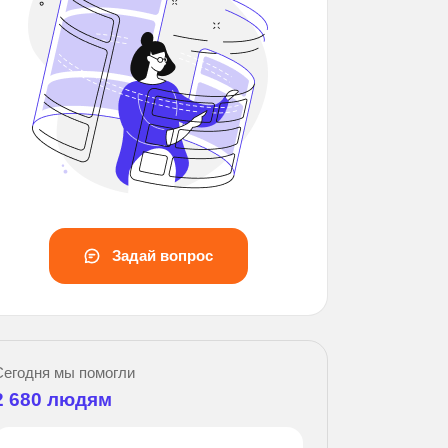
Задай вопрос
Зад
Сегодня мы помогли
2 680
людям