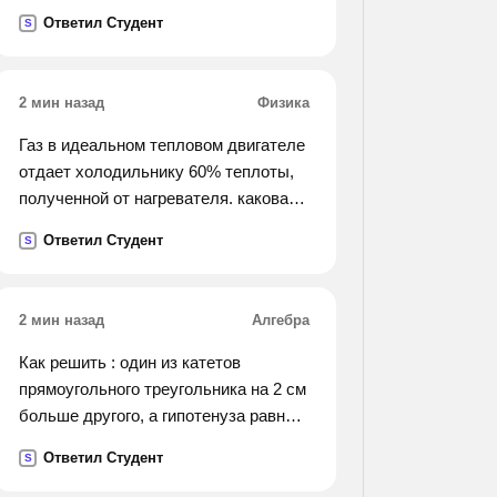
грамматическая, синтаксическая,
Ответил Студент
S
стилистическая). запишите
исправленный вариант предложения.
1)полезная емкость скрепера
2 мин назад
Физика
составляет 1500 килограмм.
2)докладчик остановилась на самых
Газ в идеальном тепловом двигателе
основных проблемах. 3)нога
отдает холодильнику 60% теплоты,
провалилась в снег почти до колена.
полученной от нагревателя. какова
их трудно было вытаскивать. 4)за
температура нагревателя, если
Ответил Студент
S
последний год спортсмены
температура холодильника 200к?
достигнули больших успехов. 5)он
ругает нелепые порядки, заведенные
2 мин назад
Алгебра
на
хирургическом отделении. 6)на
Как решить : один из катетов
конференции было подчеркнуто, что
прямоугольного треугольника на 2 см
для нормализации работы отдела
больше другого, а гипотенуза равна
потребуются несколько месяцев.
10 смю найдите катеты
Ответил Студент
7)основание гортани образует
S
прямоугольного треугольника
перстневидный хрящ, напоминающий