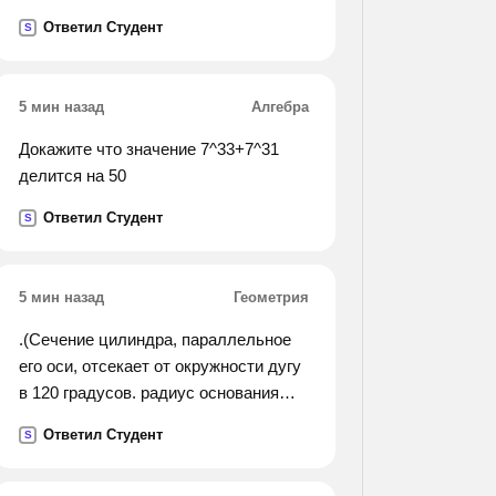
Ответил Студент
S
5 мин назад
Алгебра
Докажите что значение 7^33+7^31
делится на 50
Ответил Студент
S
5 мин назад
Геометрия
.(Сечение цилиндра, параллельное
его оси, отсекает от окружности дугу
в 120 градусов. радиус основания
цилиндра равен r, а угол между
Ответил Студент
S
диаганалью сечения и осью
цилиндра равен 30 градусам.