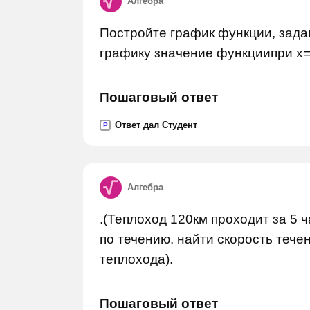
Алгебра
Постройте график функции, зада
графику значение функциипри x=
Пошаговый ответ
Ответ дал Студент
P
Алгебра
.(Теплоход 120км проходит за 5 ч
по течению. найти скорость тече
теплохода).
Пошаговый ответ