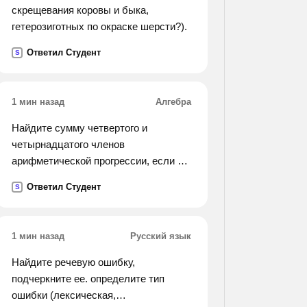
скрещевания коровы и быка,
гетерозиготных по окраске шерсти?).
Ответил Студент
S
1 мин назад
Алгебра
Найдите сумму четвертого и
четырнадцатого членов
арифметической прогрессии, если её
девятый член равен 24.
Ответил Студент
S
1 мин назад
Русский язык
Найдите речевую ошибку,
подчеркните ее. определите тип
ошибки (лексическая,