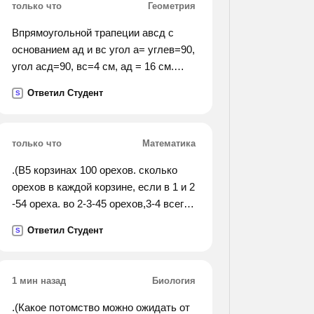
только что
Геометрия
Впрямоугольной трапеции авсд с
основанием ад и вс угол а= углев=90,
угол асд=90, вс=4 см, ад = 16 см.
найти углы с и д трапеции.
Ответил Студент
S
только что
Математика
.(В5 корзинах 100 орехов. сколько
орехов в каждой корзине, если в 1 и 2
-54 ореха. во 2-3-45 орехов,3-4 всего
34 ореха,4-5-орехов 30).
Ответил Студент
S
1 мин назад
Биология
.(Какое потомство можно ожидать от