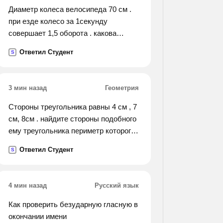
Диаметр колеса велосипеда 70 см .
при езде колесо за 1секунду
совершает 1,5 оборота . какова
скорость велосипедиста в м/с
Ответил Студент
S
3 мин назад
Геометрия
Стороны треугольника равны 4 см , 7
см, 8см . найдите стороны подобного
ему треугольника периметр которого
равен 57 см
Ответил Студент
S
4 мин назад
Русский язык
Как проверить безударную гласную в
окончании имени