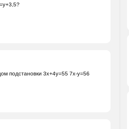
)=y+3,5?
ом подстановки 3x+4y=55 7x-y=56