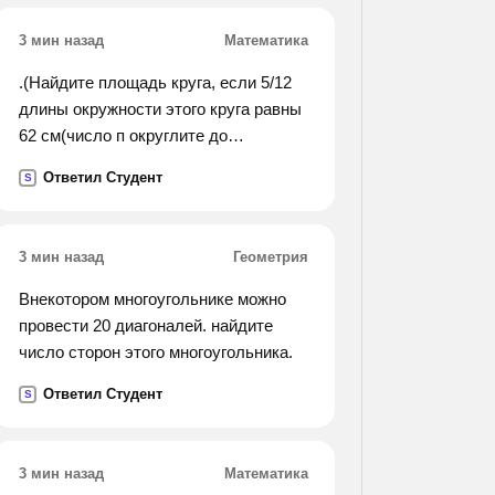
перстень с печаткой. 8)всего
3 мин назад
Математика
премиями удостоены более 100
человек. 9)мы получили не только
.(Найдите площадь круга, если 5/12
автомашины, а также и тракторы.
длины окружности этого круга равны
10)хотя в году мы и неплохо
62 см(число п округлите до
поработали, но однако у нас есть
десятых)).
возможность трудиться еще лучше.
Ответил Студент
S
3 мин назад
Геометрия
Внекотором многоугольнике можно
провести 20 диагоналей. найдите
число сторон этого многоугольника.
Ответил Студент
S
3 мин назад
Математика