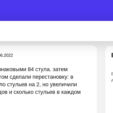
Есть вопрос?
06.2022
инаковыми 84 стула. затем
помочь 24 часа
Все эксперты прошли тщательный отбор и
том сделали перестановку: в
дают наиболее точные и понятные ответы
о стульев на 2, но увеличили
дов и сколько стульев в каждом