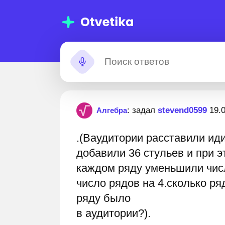
мощь с
Застрял?
: задал
stevend0599
19.
Алгебра
машними
.(Ваудитории расставили ид
даниями
0 000+ пошаговых ответов
Лучшие эксперты готовы 
добавили 36 стульев и при э
каждом ряду уменьшили числ
число рядов на 4.сколько ря
ряду было
в аудитории?).