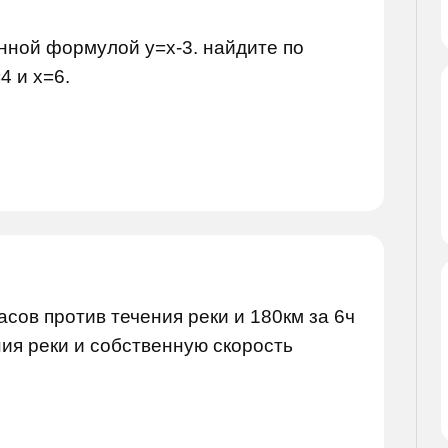
нной формулой y=x-3. найдите по
4 и x=6.
асов против течения реки и 180км за 6ч
ния реки и собственную скорость