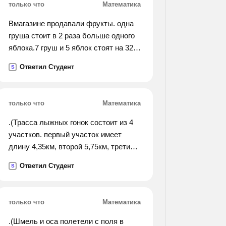
только что
Математика
Вмагазине продавали фрукты. одна
груша стоит в 2 раза больше одного
яблока.7 груш и 5 яблок стоят на 32
рубля больше, чем 7 яблок и 5 груш.
Ответил Студент
S
сколько стоят фрукты.
только что
Математика
.(Трасса лыжных гонок состоит из 4
участков. первый участок имеет
длину 4,35км, второй 5,75км, третий
6,95 км и четвертый 2,8км. найдите
Ответил Студент
S
длину всей трассы и округлите
ответ.).
только что
Математика
.(Шмель и оса полетели с поля в