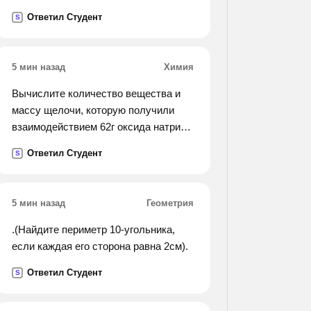
дороги была расчищена от снега за
Ответил Студент
S
эти два часа? на какую часть дороги
было расчищено меньше в первый
час чем во второй?).
5 мин назад
Химия
Вычислите количество вещества и
массу щелочи, которую получили
взаимодействием 62г оксида натрия
с водой
Ответил Студент
S
5 мин назад
Геометрия
.(Найдите периметр 10-угольника,
если каждая его сторона равна 2см).
Ответил Студент
S