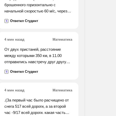
брошенного горизонтально с
начальной скоростью 60 м/с, через
8с после начала движения
Ответил Студент
S
4 мин назад
Математика
От двух пристаней, расстояние
между которыми 350 км, в 11.00
отправились навстречу друг другу
два теплохода. средняя скорость
Ответил Студент
S
первого 32 км/ч, второго 38 км/ч. в
какое время теплоходы встретятся
4 мин назад
Математика
.(За первый час было расчищено от
снега 517 всей дороги, а за второй
час -9/17 всей дороги. какая часть