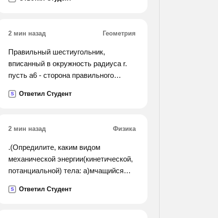
2 мин назад
Геометрия
Правильный шестиугольник,
вписанный в окружность радиуса r.
пусть a6 - сторона правильного
шестиугольника, r - радиус
Ответил Студент
S
вписанной окружности, p - периметр
правильного шестиугольника, s - его
площадь. найдите значения a6, r, p и
2 мин назад
Физика
s, если
r=4 квадратных корня из 3см.
.(Опредилите, каким видом
механической энергии(кинетической,
потанциальной) тела: а)мчащийся
поезд; б)летящий самолёт; в)сжатая
Ответил Студент
S
пружина; г)подвешанная к потолку
люстра; д)лежащий на футбольном
поле мяч.).