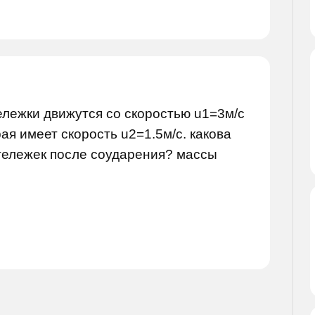
ележки движутся со скоростью u1=3м/с
ая имеет скорость u2=1.5м/с. какова
тележек после соударения? массы