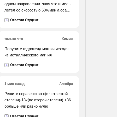
одном направлении. зная что шмель
летел со скоростью 50м/мин а оса
150м/мин ответь на следующий
Ответил Студент
S
вопрос : на каком расстоянии от поля
оса догонит шмеля, если он вылетит
на 5 минут раньше осы).
только что
Химия
Получите гидроксид магния исходя
из металлического магния
Ответил Студент
S
1 мин назад
Алгебра
Решите неравенство х(в четвертой
степени)-13х(во второй степени) +36
больше или равно нулю
Ответил Студент
S