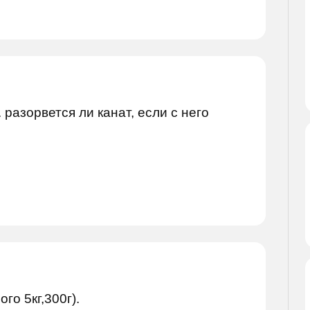
 разорвется ли канат, если с него
го 5кг,300г).