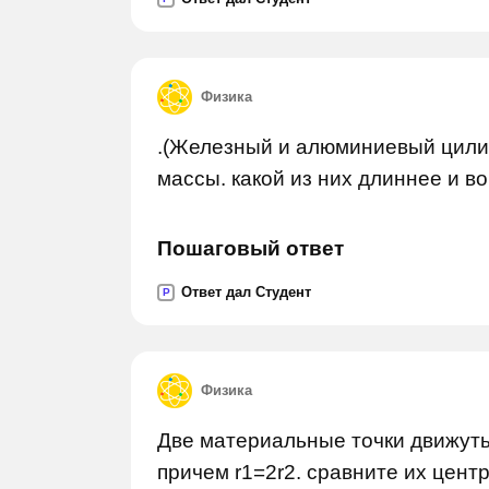
Физика
.(Железный и алюминиевый цили
массы. какой из них длиннее и во
Пошаговый ответ
Ответ дал Студент
P
Физика
Две материальные точки движутьс
причем r1=2r2. сравните их цент