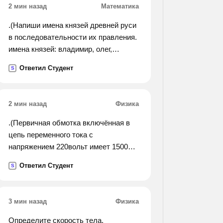
2 мин назад
Математика
.(Напиши имена князей древней руси
в последовательности их правления.
имена князей: владимир, олег,
ярослав, рюрик, игорь, святослав,
Ответил Студент
S
правители древней руси - до 18.).
2 мин назад
Физика
.(Первичная обмотка включённая в
цепь переменного тока с
напряжением 220вольт имеет 1500
витков. определить число витков во
Ответил Студент
S
вторичной обмотке. если она должна
питать цепь с напряжением 6,3
вольта при силе тока 0,5 ампер).
3 мин назад
Физика
Определите скорость тела,