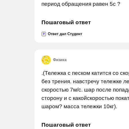
период обращения равен 5с ?
Пошаговый ответ
Ответ дал Студент
P
Физика
.(Тележка с песком катится со ск
без трения. навстречу тележке л
скоростью 7м/с. шар после попада
сторону и с какойскоростью пока
шаром? масса тележки 10кг).
Пошаговый ответ