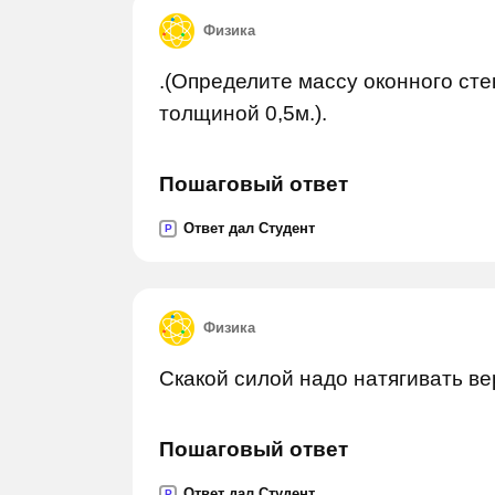
Физика
.(Определите массу оконного сте
толщиной 0,5м.).
Пошаговый ответ
Ответ дал Студент
P
Физика
Скакой силой надо натягивать ве
Пошаговый ответ
Ответ дал Студент
P