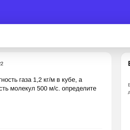
Есть вопрос?
22
ость газа 1,2 кг/м в кубе, а
вы помочь 24 часа
Все эксперты прошли тщательный отбор 
сть молекул 500 м/с. определите
дают наиболее точные и понятные ответ