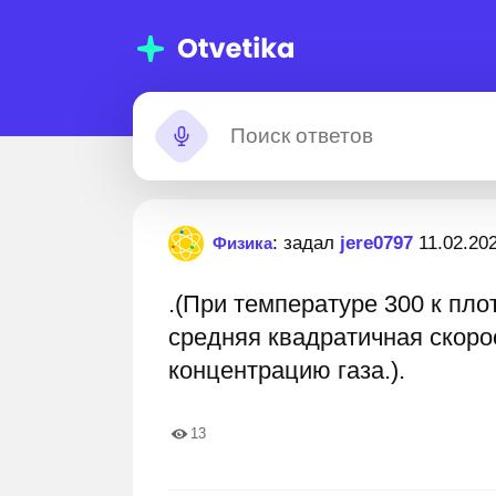
омощь с
Застрял?
: задал
jere0797
11.02.20
Физика
омашними
.(При температуре 300 к плотн
аданиями
 000 000+ пошаговых ответов
Лучшие эксперты гото
средняя квадратичная скоро
концентрацию газа.).
13