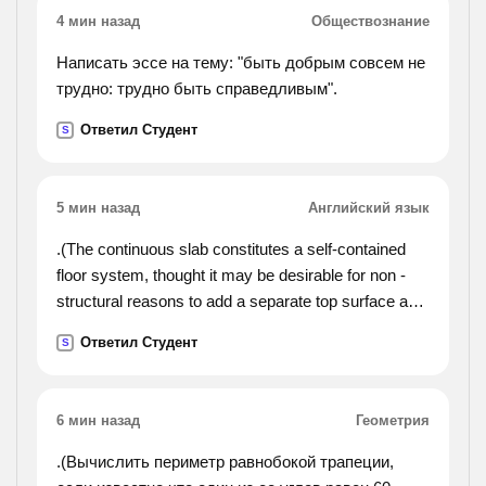
4 мин назад
Обществознание
Написать эссе на тему: "быть добрым совсем не
трудно: трудно быть справедливым".
Ответил Студент
S
5 мин назад
Английский язык
.(The continuous slab constitutes a self-contained
floor system, thought it may be desirable for non -
structural reasons to add a separate top surface and
separate ceiling below. before the development of the
Ответил Студент
S
reinforced-concrete slab, the nearest equivalents
were the floor composed of beams of timber or stone
set immediately alongside one another, and the floor
6 мин назад
Геометрия
provided by a more or less solid fill above a
brick or concrete vault. the first of these involved a
.(Вычислить периметр равнобокой трапеции,
very extravagant use of material and hence