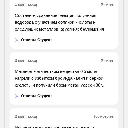
1 мин назад
Химия
Составьте уравнение реакций получения
водорода с участием соляной кислоты и
следующих металлов: а)магния; б)алюминия
Ответил Студент
S
2 мин назад
Химия
Метанол количеством вещества 0,5 моль
нагрели с избытком бромида калия и серной
кислоты и получили бром-метан массой 38г
определите выход бромметана от теоретически
Ответил Студент
S
возможного
2 мин назад
Геометрия
Исследовать функцию на монотонность,