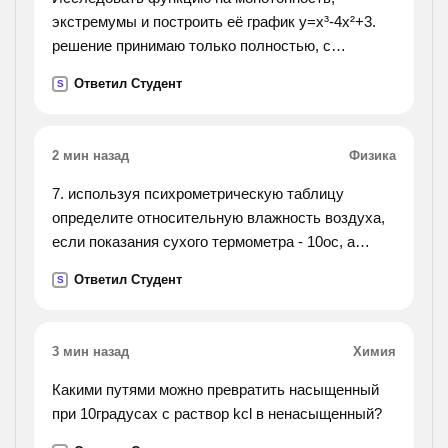
экстремумы и построить её график y=x³-4x²+3.
решение принимаю только полностью, с
вложенным графиком.
Ответил Студент
S
2 мин назад
Физика
7. используя психрометрическую таблицу
определите относительную влажность воздуха,
если показания сухого термометра - 10ос, а
влажного – 8ос.
Ответил Студент
S
3 мин назад
Химия
Какими путями можно превратить насыщенный
при 10градусах с раствор kcl в ненасыщенный?