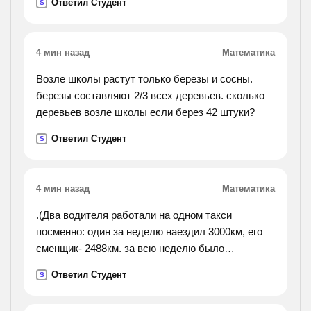
Ответил Студент
S
4 мин назад
Математика
Возле школы растут только березы и сосны.
березы составляют 2/3 всех деревьев. сколько
деревьев возле школы если берез 42 штуки?
Ответил Студент
S
4 мин назад
Математика
.(Два водителя работали на одном такси
посменно: один за неделю наездил 3000км, его
сменщик- 2488км. за всю неделю было
израсходовано 686л бензина. сколько литров
Ответил Студент
S
бензина израсходовал каждый сменщик).