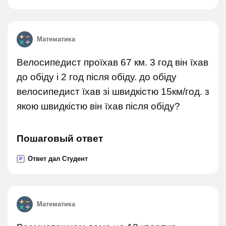
Математика
Велосипедист проїхав 67 км. 3 год він їхав
до обіду і 2 год після обіду. до обіду
велосипедист їхав зі швидкістю 15км/год. з
якою швидкістю він їхав після обіду?
Пошаговый ответ
Ответ дал Студент
P
Математика