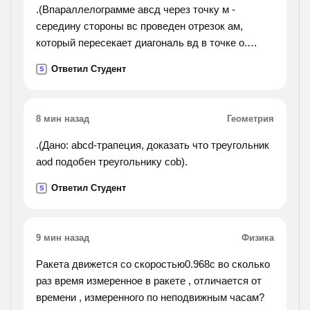
.(Впараллелограмме авсд через точку м -
середину стороны вс проведен отрезок ам,
который пересекает диагональ вд в точке о.
площадь параллелограмма 30 кв. см. найти
Ответил Студент
S
площадь треугольника вом и четырехкгольника
модс).
8 мин назад
Геометрия
.(Дано: abcd-трапеция, доказать что треугольник
aod подобен треугольнику cob).
Ответил Студент
S
9 мин назад
Физика
Ракета движется со скоростью0.968c во сколько
раз время измеренное в ракете , отличается от
времени , измеренного по неподвижным часам?