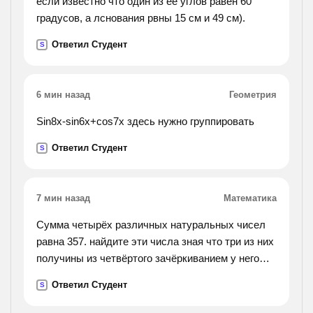
если известно что один из ее углов равен 60
expenditure of effort, so it usually gave way to a
градусов, а лснования рвны 15 см и 49 см).
more differentiated form with increasing skill in
Ответил Студент
S
construction. the second was more efficient,
inherently strong, and fireproof, and continued to be
use for these reasons until supplanted by the
6 мин назад
Геометрия
reinforced-concrete slab. but it had the drawbacks of
greater
Sin8x-sin6x+cos7x здесь нужно группировать
overall depth than alternative forms, and of greater
Ответил Студент
weights plus the generation of outward thrusts, so
S
that stronger walls were called for.).
7 мин назад
Математика
Сумма четырёх различных натуральных чисел
равна 357. найдите эти числа зная что три из них
получины из четвёртого зачёркиванием у него
одной цифры.
Ответил Студент
S