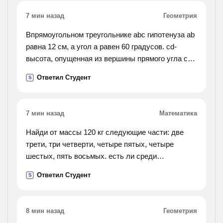
7 мин назад
Геометрия
Впрямоугольном треугольнике abc гипотенуза ab
равна 12 см, а угол a равен 60 градусов. cd-
высота, опущенная из вершины прямого угла c
на гипотенузу ab. найдите длину отрезка ad
Ответил Студент
S
7 мин назад
Математика
Найди от массы 120 кг следующие части: две
трети, три четверти, четыре пятых, четыре
шестых, пять восьмых. есть ли среди
полученных результатов одинаковые? как это
Ответил Студент
S
можно объяснить? докажи с схемы, что три
четвертых и шесть
восьмых от одной и той же величины равны.
8 мин назад
Геометрия