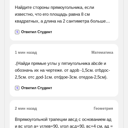
Найдите стороны прямоугольника, если
известно, что его площадь равна 8 см
квадратных, а длина на 2 сантиметра больше
ширины.
Ответил Студент
S
1 мин назад
Математика
.(Найди прямые углы у пятиугольника abcde и
обозначь их на чертеже. от aдоb -1,5см. отbдоc-
2,5см. отc доd-1см. отdдоe-3см. отeдоa-2,5см).
Ответил Студент
S
2 мин назад
Геометрия
Впрямоугольной трапеции авсд с основанием ад
и вс угол а= углев=90, угол асд=90, вс=4 см, ад =