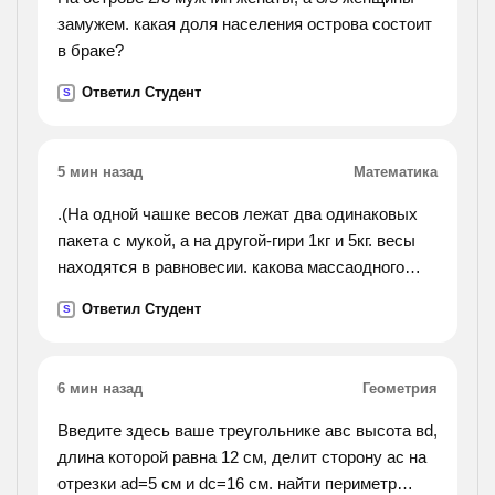
замужем. какая доля населения острова состоит
в браке?
Ответил Студент
S
5 мин назад
Математика
.(На одной чашке весов лежат два одинаковых
пакета с мукой, а на другой-гири 1кг и 5кг. весы
находятся в равновесии. какова массаодного
пакета?).
Ответил Студент
S
6 мин назад
Геометрия
Введите здесь ваше треугольнике авс высота вd,
длина которой равна 12 см, делит сторону ас на
отрезки аd=5 см и dс=16 см. найти периметр