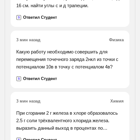
16 см. найти углы с и д трапеции.
Ответил Студент
S
3 мин назад
Физика
Какую работу необходимо совершить для
перемещения точечного заряда 2нкл из точки с
потенциалом 10в в точку с потенциалом 4в?
Ответил Студент
S
3 мин назад
Химия
При сгорании 2 г железа в хлоре образовалось
2.5 г соли трёхвалентного хлорида железа.
выразить данный выход в процентах по
отношению к теоретически возможному
Ответил Студент
S