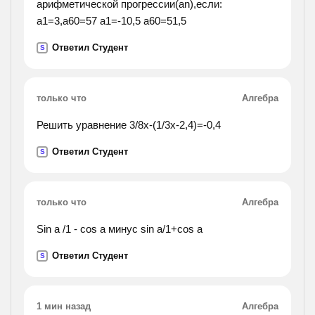
арифметической прогрессии(an),если:
a1=3,a60=57 а1=-10,5 a60=51,5
Ответил Студент
S
только что
Алгебра
Решить уравнение 3/8x-(1/3x-2,4)=-0,4
Ответил Студент
S
только что
Алгебра
Sin a /1 - cos a минус sin a/1+cos a
Ответил Студент
S
1 мин назад
Алгебра