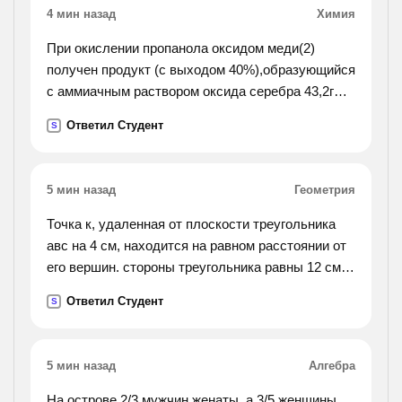
4 мин назад
Химия
При окислении пропанола оксидом меди(2)
получен продукт (с выходом 40%),образующийся
с аммиачным раствором оксида серебра 43,2г
осадка. определите исходную массу спирта
Ответил Студент
S
5 мин назад
Геометрия
Точка к, удаленная от плоскости треугольника
авс на 4 см, находится на равном расстоянии от
его вершин. стороны треугольника равны 12 см.
вычислите: а) длину проекци отрезка кв на
Ответил Студент
S
плоскость треугольника. б) расстояние от точки
к до вершин треугольника не отвечать всякие
глупости.
5 мин назад
Алгебра
На острове 2/3 мужчин женаты, а 3/5 женщины