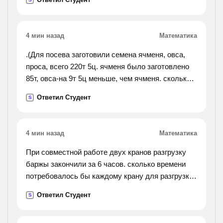
4 мин назад
Математика
.(Для посева заготовили семена ячменя, овса,
проса, всего 220т 5ц. ячменя было заготовлено
85т, овса-на 9т 5ц меньше, чем ячменя. сколько
проса заготовлено для посева?).
Ответил Студент
S
4 мин назад
Математика
При совместной работе двух кранов разгрузку
баржы закончили за 6 часов. сколько времени
потребовалось бы каждому крану для разгрузки
баржы, если известно, что первому крану
Ответил Студент
S
требуется на 5 часов больше, чем второму.