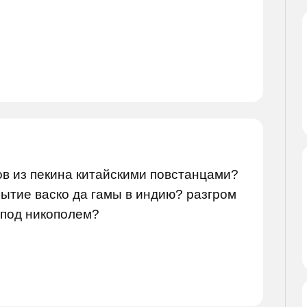
ов из пекина китайскими повстанцами?
ытие васко да гамы в индию? разгром
 под никополем?