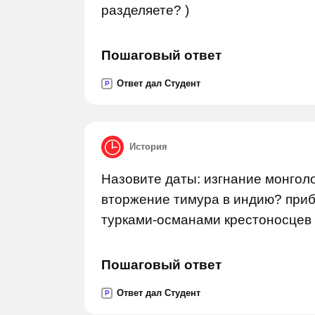
разделяете? )
Пошаговый ответ
Ответ дал Студент
P
История
Назовите даты: изгнание монгол
вторжение тимура в индию? приб
турками-османами крестоносцев
Пошаговый ответ
Ответ дал Студент
P