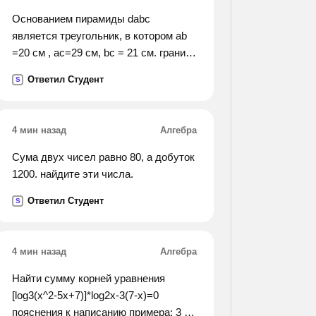
Основанием пирамиды dabc
является треугольник, в котором ab
=20 см , ac=29 см, bc = 21 см. грани
dab и dac перпендикулярны к
Ответил Студент
S
плоскости основания, а грань dbc
составляет с ней угол в 60 градусов.
найдети объем пирамиды.
4 мин назад
Алгебра
Сума двух чисел равно 80, а добуток
1200. найдите эти числа.
Ответил Студент
S
4 мин назад
Алгебра
Найти сумму корней уравнения
[log3(x^2-5x+7)]*log2x-3(7-x)=0
пояснения к написанию примера: 3 по