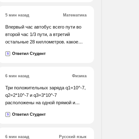
5 мин назад
Математика
Впервый час автобус всего пути во
второй час 1/3 пути, а втретий
остальные 28 киллометров. какое
расстояние автобус за три часа
Ответил Студент
S
6 мин назад
Физика
Три положительных заряда q1=10^-7,
q2=2*10^-7 и q3=3*10^-7
расположены на одной прямой и
связаны друг с другом двумя нитями
Ответил Студент
S
длиной l=10см каждая. определить
натяжение нитей, если q2 связан
одновременно с q1 и q3. система
6 мин назад
Русский язык