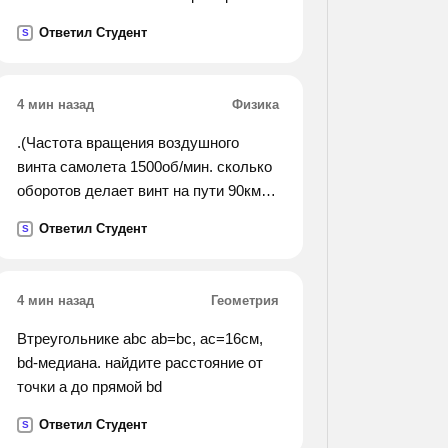
основанию, 2x-3 по основанию
Ответил Студент
S
4 мин назад
Физика
.(Частота вращения воздушного
винта самолета 1500об/мин. сколько
оборотов делает винт на пути 90км
при скорости полета 180км/ч).
Ответил Студент
S
4 мин назад
Геометрия
Втреугольнике abc ab=bc, ac=16cм,
bd-медиана. найдите расстояние от
точки а до прямой bd
Ответил Студент
S