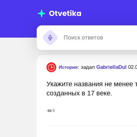
00 000+
Помощь с
: задал
GabriellaDul
02.
История
домашними
Укажите названия не менее 
заданиями
ников и студентов, которым мы уже
11 000 000+ пошаговых о
созданных в 17 веке.
ли. Вы гарантированно улучшите свои
я и оценки
6