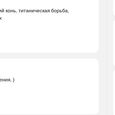
ий конь, титаническая борьба,
х
ния, )