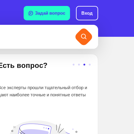
Задай вопрос
Вход
Есть вопрос?
2 000 000+
Все эксперты прошли тщательный отбор и
школьников и студе
дают наиболее точные и понятные ответы
помогли. Вы гаранти
знания и оценки