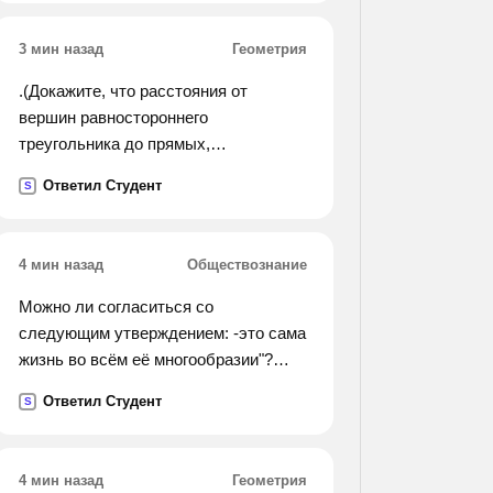
3 мин назад
Геометрия
.(Докажите, что расстояния от
вершин равностороннего
треугольника до прямых,
содержащих противолежащие им
Ответил Студент
S
стороны, равны).
4 мин назад
Обществознание
Можно ли согласиться со
следующим утверждением: -это сама
жизнь во всём её многообразии"?
попробуй аргументировать свой
Ответил Студент
S
ответ
4 мин назад
Геометрия