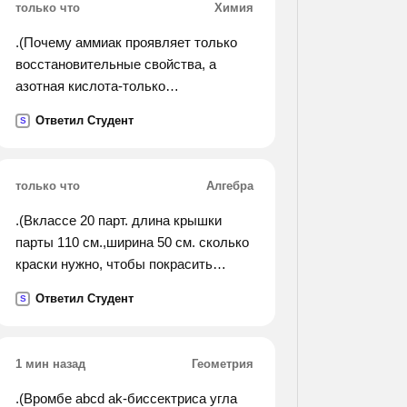
только что
Химия
.(Почему аммиак проявляет только
восстановительные свойства, а
азотная кислота-только
окислительные?).
Ответил Студент
S
только что
Алгебра
.(Вклассе 20 парт. длина крышки
парты 110 см.,ширина 50 см. сколько
краски нужно, чтобы покрасить
крышки парт, если на 1метр в
Ответил Студент
S
квадрате потребуется 100 грамм
краски?).
1 мин назад
Геометрия
.(Вромбе abcd ak-биссектриса угла