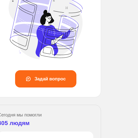
Задай вопрос
Зад
Сегодня мы помогли
805
людям