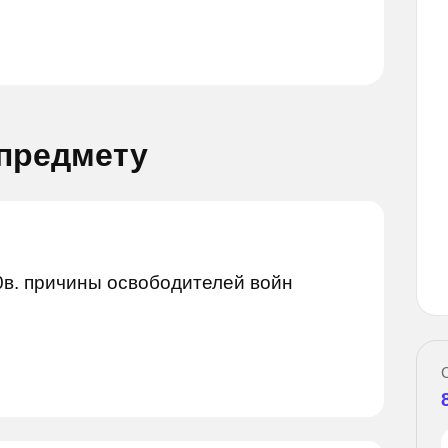
 предмету
опрос
Задай вопрос
0в. причины освободителей войн