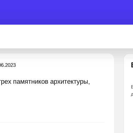
Застрял?
06.2023
трех памятников архитектуры,
тветов
Лучшие эксперты готовы помочь 24 часа