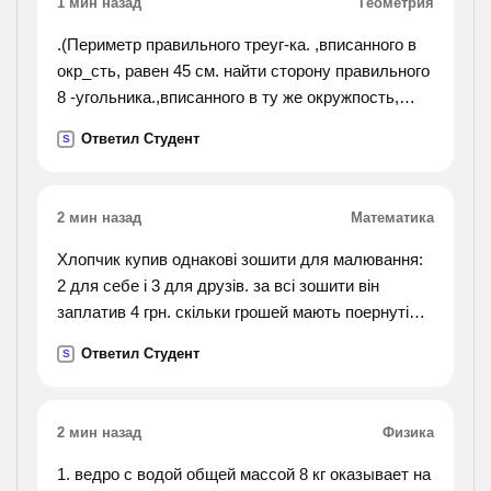
1 мин назад
Геометрия
.(Периметр правильного треуг-ка. ,вписанного в
окр_сть, равен 45 см. найти сторону правильного
8 -угольника.,вписанного в ту же окружпость,
найти площадь круга, если площадь вписанного
Ответил Студент
S
в ограничивающую его окружность квадрата
равна 72 дм, найти длину дуги окружности
радиуса 3 см, если её градусная мера равна 150
2 мин назад
Математика
градусов, периметр правильного 6_угольника,
вписанного в окр-сть равен 48 см найти сторону
Хлопчик купив однакові зошити для малювання:
квадрата, вписанного в туже окр-сть. найти
2 для себе і 3 для друзів. за всі зошити він
длину
заплатив 4 грн. скільки грошей мають поернуті
окр_сти если площадь вписанного в неё
друзі.
Ответил Студент
S
правильного 6-угольника равна 72 корень из 3см
в квадрате, найти площадь кругового сектора
.если градусная мера его дуги 120 градусов, а
2 мин назад
Физика
радиус круга 12 см,).
1. ведро с водой общей массой 8 кг оказывает на