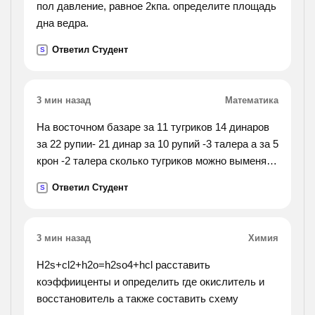
пол давление, равное 2кпа. определите площадь
дна ведра.
Ответил Студент
S
3 мин назад
Математика
На восточном базаре за 11 тугриков 14 динаров
за 22 рупии- 21 динар за 10 рупий -3 талера а за 5
крон -2 талера сколько тугриков можно выменять
за 13 крон?
Ответил Студент
S
3 мин назад
Химия
H2s+cl2+h2o=h2so4+hcl расставить
коэффииценты и определить где окислитель и
восстановитель а также составить схему