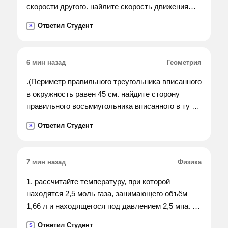
скорости другого. найлите скорость движения
каждого мальчика, если известно, что они
Ответил Студент
S
встретяться через 1,5
6 мин назад
Геометрия
.(Периметр правильного треугольника вписанного
в окружность равен 45 см. найдите сторону
правильного восьмиугольника вписанного в ту же
окружность.).
Ответил Студент
S
7 мин назад
Физика
1. рассчитайте температуру, при которой
находятся 2,5 моль газа, занимающего объём
1,66 л и находящегося под давлением 2,5 мпа. 2.
каково давление газа, если в каждом кубическом
Ответил Студент
S