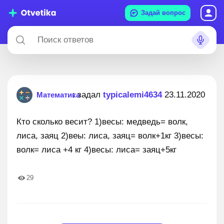
Задай вопрос
: задал
typicalemi4634
23.11.2020
Математика
Кто сколько весит? 1)весы: медведь= волк,
лиса, заяц 2)веы: лиса, заяц= волк+1кг 3)весы:
волк= лиса +4 кг 4)весы: лиса= заяц+5кг
29