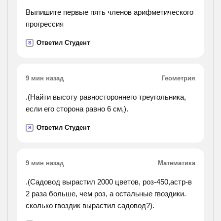
градусов с. какое максимальное количество
и возвращаюсь я к сумеркам в усадьбу.
Выпишите первые пять членов арифметического
азота может храниться в таком сосуде при
прогрессия
температуре 30 градусов с и при пятикратном
запасе прочности?
Ответил Студент
S
9 мин назад
Геометрия
.(Найти высоту равностороннего треугольника,
если его сторона равно 6 см,).
Ответил Студент
S
9 мин назад
Математика
.(Садовод вырастил 2000 цветов, роз-450,астр-в
2 раза больше, чем роз, а остальные гвоздики.
сколько гвоздик вырастил садовод?).