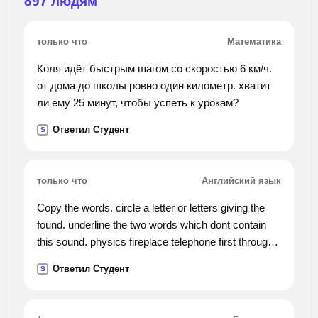
897
людям
только что
Математика
Коля идёт быстрым шагом со скоростью 6 км/ч.
от дома до школы ровно один километр. хватит
ли ему 25 минут, чтобы успеть к урокам?
Ответил Студент
S
только что
Английский язык
Copy the words. circle a letter or letters giving the
found. underline the two words which dont contain
this sound. physics fireplace telephone first through
enough africa photographer giraffe myself off laugh
Ответил Студент
S
phrase tough performance nephew scintific telegraph
though soft phone fantastic