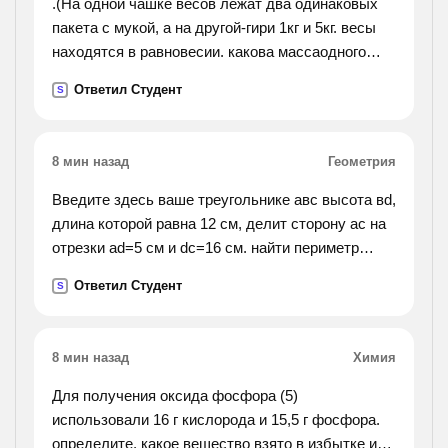
.(На одной чашке весов лежат два одинаковых
пакета с мукой, а на другой-гири 1кг и 5кг. весы
находятся в равновесии. какова массаодного
пакета?).
Ответил Студент
S
8 мин назад
Геометрия
Введите здесь ваше треугольнике авс высота вd,
длина которой равна 12 см, делит сторону ас на
отрезки аd=5 см и dс=16 см. найти периметр
треугольника.
Ответил Студент
S
8 мин назад
Химия
Для получения оксида фосфора (5)
использовали 16 г кислорода и 15,5 г фосфора.
определите, какое вещество взято в избытке и