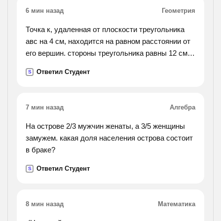
6 мин назад
Геометрия
Точка к, удаленная от плоскости треугольника
авс на 4 см, находится на равном расстоянии от
его вершин. стороны треугольника равны 12 см.
вычислите: а) длину проекци отрезка кв на
Ответил Студент
S
плоскость треугольника. б) расстояние от точки
к до вершин треугольника не отвечать всякие
глупости.
7 мин назад
Алгебра
На острове 2/3 мужчин женаты, а 3/5 женщины
замужем. какая доля населения острова состоит
в браке?
Ответил Студент
S
8 мин назад
Математика