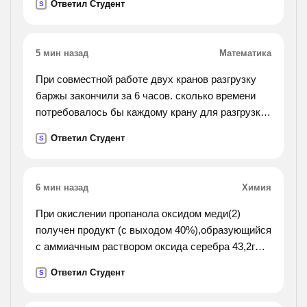
Ответил Студент
S
5 мин назад
Математика
При совместной работе двух кранов разгрузку
баржы закончили за 6 часов. сколько времени
потребовалось бы каждому крану для разгрузки
баржы, если известно, что первому крану
Ответил Студент
S
требуется на 5 часов больше, чем второму.
6 мин назад
Химия
При окислении пропанола оксидом меди(2)
получен продукт (с выходом 40%),образующийся
с аммиачным раствором оксида серебра 43,2г
осадка. определите исходную массу спирта
Ответил Студент
S