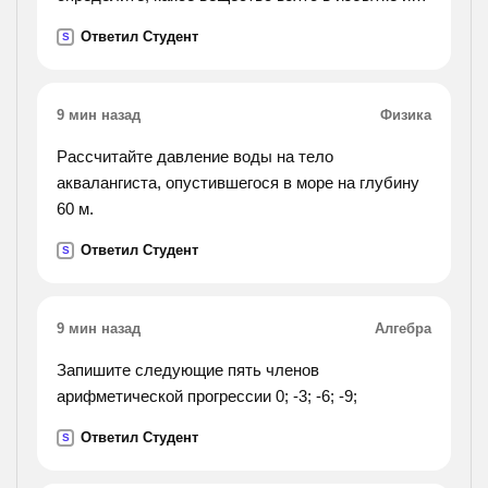
какая масса оксида фосфора (5) получена в этой
Ответил Студент
S
реакции.
9 мин назад
Физика
Рассчитайте давление воды на тело
аквалангиста, опустившегося в море на глубину
60 м.
Ответил Студент
S
9 мин назад
Алгебра
Запишите следующие пять членов
арифметической прогрессии 0; -3; -6; -9;
Ответил Студент
S