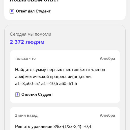
Ответ дал Студент
P
Сегодня мы помогли
2 372
людям
только что
Алгебра
Найдите сумму первых шестидесяти членов
арифметической прогрессии(an),если:
a1=3,a60=57 а1=-10,5 a60=51,5
Ответил Студент
S
1 мин назад
Алгебра
Решить уравнение 3/8x-(1/3x-2,4)=-0,4