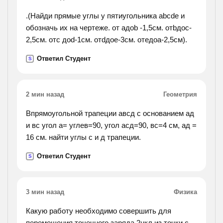
.(Найди прямые углы у пятиугольника abcde и
обозначь их на чертеже. от aдоb -1,5см. отbдоc-
2,5см. отc доd-1см. отdдоe-3см. отeдоa-2,5см).
Ответил Студент
S
2 мин назад
Геометрия
Впрямоугольной трапеции авсд с основанием ад
и вс угол а= углев=90, угол асд=90, вс=4 см, ад =
16 см. найти углы с и д трапеции.
Ответил Студент
S
3 мин назад
Физика
Какую работу необходимо совершить для
перемещения точечного заряда 2нкл из точки с