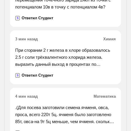
потенциалом 10в в точку с потенциалом 4в?
Ответил Студент
S
3 мин назад
Химия
При сгорании 2 г железа в хлоре образовалось
2.5 г соли трёхвалентного хлорида железа.
выразить данный выход в процентах по
отношению к теоретически возможному
Ответил Студент
S
4 мин назад
Математика
.(Для посева заготовили семена ячменя, овса,
проса, всего 220т 5ц. ячменя было заготовлено
85т, овса-на 9т 5ц меньше, чем ячменя. сколько
проса заготовлено для посева?).