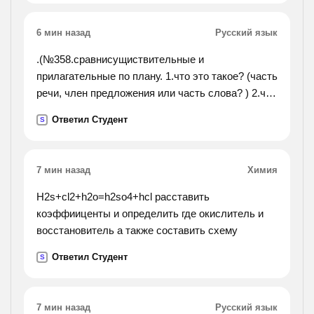
6 мин назад
Русский язык
.(№358.сравнисущиствительные и
прилагательные по плану. 1.что это такое? (часть
речи, член предложения или часть слова? ) 2.что
обозначают? 3.на какие вопросы отвечают? 4.как
Ответил Студент
S
изменяются? 5.каким членом предложения чаще
всего бывают?
№359.подбери к существительным подходящие
7 мин назад
Химия
по смыслу пригательные и напиши
словосочетания. укажи род. какого рода
H2s+cl2+h2o=h2so4+hcl расставить
прилагательные ты употребил? почему? ср. р
коэффииценты и определить где окислитель и
прозрачное солнце. №360.подбери к
восстановитель а также составить схему
прилагательным подходящие по
Ответил Студент
S
смыслу существительные и напиши
словосочетания. укажи род и число
прилагательных. у каких прилагательных нельзя
7 мин назад
Русский язык
определить род).