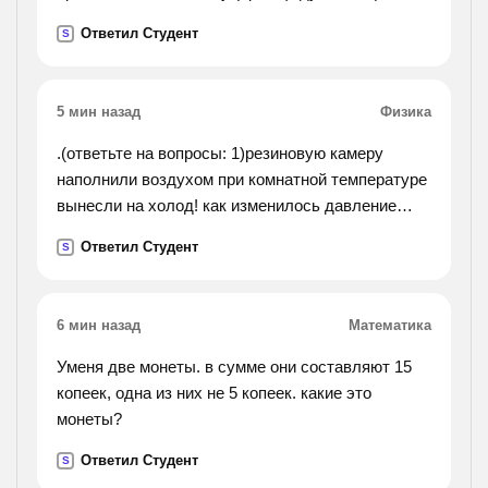
назвать по (имя), поднести к (пламя),
Ответил Студент
S
принадлежать к (племя), прекрасные (семя),
высвободить ногу
из (стремя), пятно на (темя). 2.составьте с
5 мин назад
Физика
данными словосочетаниями пять предложений.
.(ответьте на вопросы: 1)резиновую камеру
наполнили воздухом при комнатной температуре
вынесли на холод! как изменилось давление
воздуха в камере? почему? 2)каким образом
Ответил Студент
S
можно увеличить давление газа, заключённого в
закрытом
?).
6 мин назад
Математика
Уменя две монеты. в сумме они составляют 15
копеек, одна из них не 5 копеек. какие это
монеты?
Ответил Студент
S