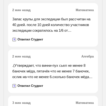
2 мин назад
Математика
Запас крупы для экспедиции был рассчитан на
40 дней. после 10 дней количество участников
экспедиции сократилось на 1/6 от
первоначального, а норма выдачи крупы
Ответил Студент
S
возросла на 1/8 от запланированной. на сколько
дней хватит
оставшейся крупы?
2 мин назад
Алгебра
.(Утверждает, что винни-пух сьел не менее 8
баночек мёда, пятачёк-что не менее 7 баночек,
ослик иа-что не менее 6.сколько баночек мёда
съел вчера винни-пух, если из трёх этих
Ответил Студент
S
утверждений истинно только одно?).
3 мин назад
Математика