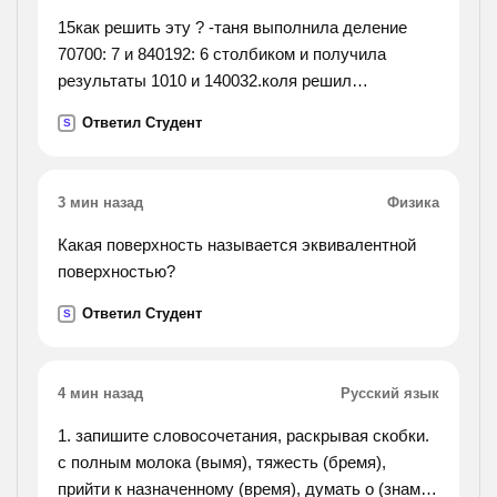
15как решить эту ? -таня выполнила деление
70700: 7 и 840192: 6 столбиком и получила
результаты 1010 и 140032.коля решил
проверитьеё вычесления с поощью
Ответил Студент
S
миниклькулятора и получил результаты 1010 и
140015.кто из них получил верные ответы?
3 мин назад
Физика
Какая поверхность называется эквивалентной
поверхностью?
Ответил Студент
S
4 мин назад
Русский язык
1. запишите словосочетания, раскрывая скобки.
с полным молока (вымя), тяжесть (бремя),
прийти к назначенному (время), думать о (знамя),