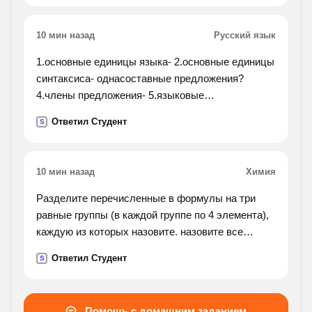
10 мин назад
Русский язык
1.основные единицы языка- 2.основные единицы
синтаксиса- однасоставные предложения?
4.члены предложения- 5.языковые
средстваосложнения простого предложения-
Ответил Студент
S
вставить про пущенные слова на месте"__"
10 мин назад
Химия
Разделите перечисленные в формулы на три
равные группы (в каждой группе по 4 элемента),
каждую из которых назовите. назовите все
вещества. nano2, cu(no3)2, hno2, nh3,n2o3, li3n,
Ответил Студент
S
n2o5, al(no3)3, mg3n2, na3n, hno3, kno2.
Помощь с домашним заданием