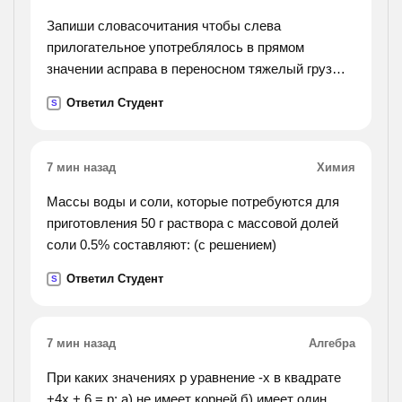
Запиши словасочитания чтобы слева
прилогательное употреблялось в прямом
значении асправа в переносном тяжелый груз
тяжелый тяжелый характер холодный крепкий
Ответил Студент
S
нарядный ясный сочный 2 . к данным глаголам
подбери и запиши
словосочитания существительного с именем
7 мин назад
Химия
прилагательным мужского и среднего рода в
творительном и предложном падежах дышали ,
Массы воды и соли, которые потребуются для
учились, мечтали , любовались , стоят
приготовления 50 г раствора с массовой долей
соли 0.5% составляют: (с решением)
Ответил Студент
S
7 мин назад
Алгебра
При каких значениях р уравнение -х в квадрате
+4х + 6 = р; а) не имеет корней б) имеет один