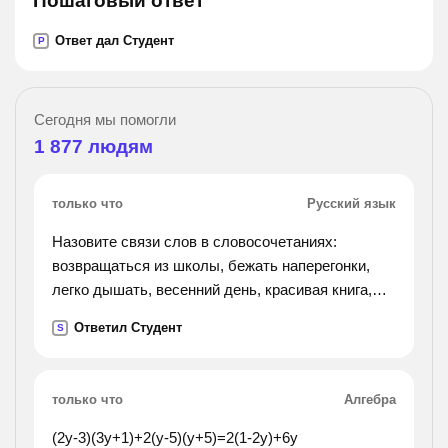
Пошаговый ответ
Ответ дал Студент
P
Сегодня мы помогли
1 877
людям
только что
Русский язык
Назовите связи слов в словосочетаниях:
возвращаться из школы, бежать наперегонки,
легко дышать, весенний день, красивая книга,
скользко, в течение дня, в течении реки,
Ответил Студент
S
порядковое числительное, краткое
прилагательное
только что
Алгебра
(2y-3)(3y+1)+2(y-5)(y+5)=2(1-2y)+6y