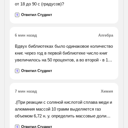
от 18 до 90 с (градусов)?
Ответил Студент
S
6 мин назад
Алгебра
Вдвух библиотеках было одинаковое количество
книг. через год в первой библиотеке число книг
увеличилось на 50 процентов, а во второй - в 1,5
раза. в каой библиотеке книг стало больше?
Ответил Студент
S
7 мин назад
Химия
.(При реакции с соляной кислотой сплава меди и
алюминия массой 10 грамм выделяется газ
объемом 6,72 н. у. определить массовые доли
каждого металла в сплаве.).
Ответил Студент
S