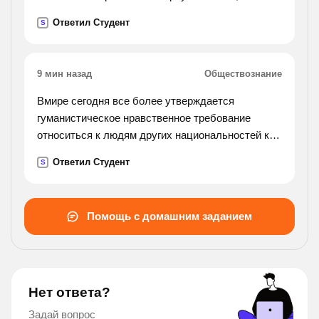
стороны одного из них относятся как 3: 7: 8.).
Ответил Студент
S
9 мин назад
Обществознание
Вмире сегодня все более утверждается
гуманистическое нравственное требование
относиться к людям других национальностей как
к равным деликатно терпимо уважительно. как
Ответил Студент
S
вы понимаете смысл этого нравственного
требования?
объясните на конкретных примерах.
Помощь с домашним заданием
Нет ответа?
Задай вопрос