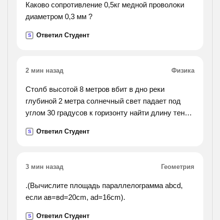
Каково сопротивление 0,5кг медной проволоки
диаметром 0,3 мм ?
Ответил Студент
S
2 мин назад
Физика
Столб высотой 8 метров вбит в дно реки
глубиной 2 метра солнечный свет падает под
углом 30 градусов к горизонту найти длину тени
на поверхности воды и на дне реки если n=1.33
Ответил Студент
S
3 мин назад
Геометрия
.(Вычислите площадь параллелограмма abcd,
если ав=вd=20cm, ad=16cm).
Ответил Студент
S