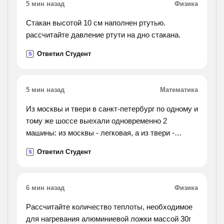
5 мин назад
Физика
Стакан высотой 10 см наполнен ртутью.
рассчитайте давление ртути на дно стакана.
Ответил Студент
S
5 мин назад
Математика
Из москвы и твери в санкт-петербург по одному и
тому же шоссе выехали одновременно 2
машины: из москвы - легковая, а из твери -
грузовая. скорость грузовой машины 50 км/ч.
Ответил Студент
S
какова скорость легковой машины, если она
догнала
грузовую через 7 часов после выезда, а
6 мин назад
Физика
расстояние от москвы до твери 168 км? решить
нужно двумя
Рассчитайте количество теплоты, необходимое
для нагревания алюминиевой ложки массой 30г