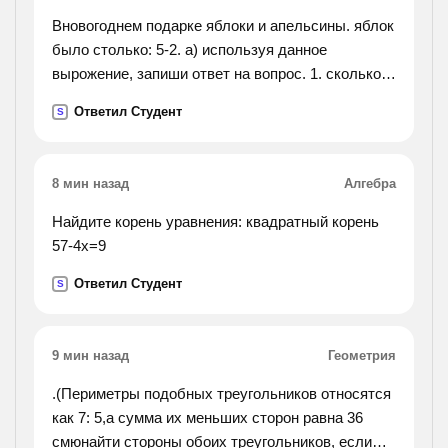
Вновогоднем подарке яблоки и апельсины. яблок
было столько: 5-2. а) используя данное
вырожение, запиши ответ на вопрос. 1. сколько
всего фруктов? 2.сколько апельсинов в подарке?
Ответил Студент
S
3. сколько яблок в подарке?
8 мин назад
Алгебра
Найдите корень уравнения: квадратный корень
57-4х=9
Ответил Студент
S
9 мин назад
Геометрия
.(Периметры подобных треугольников относятся
как 7: 5,а сумма их меньших сторон равна 36
смюнайти стороны обоих треугольников, если