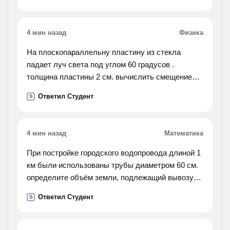
4 мин назад
Физика
На плоскопараллельну пластину из стекла
падает луч света под углом 60 градусов .
толщина пластины 2 см. вычислить смещение
луча , если пказатель преломления стекла 1,5 .
Ответил Студент
S
4 мин назад
Математика
При постройке городского водопровода длиной 1
км были использованы трубы диаметром 60 см.
определите объём земли, подлежащий вывозу
при прокладе водопровода
Ответил Студент
S