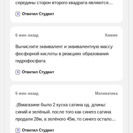
середины сторон второго квадрата являются
вершинами третьего квадрата и т. д. доказать,
Ответил Студент
S
что последовательность площадей этих
квадратов
является прогрессией. найти площадь седьмого
6 мин назад
Химия
квадрата.
Вычислите эквивалент и эквивалентную массу
фосфорной кислоты в реакциях образования
гидрофосфата
Ответил Студент
S
6 мин назад
Математика
.(Вмагазине было 2 куска сатина од. длины:
синий и зелёный. после того как синего сатина
продали 28м, а зелёного 45м, то синего осталось
вдвое больше. сколько сатина было в 2х кусках
Ответил Студент
S