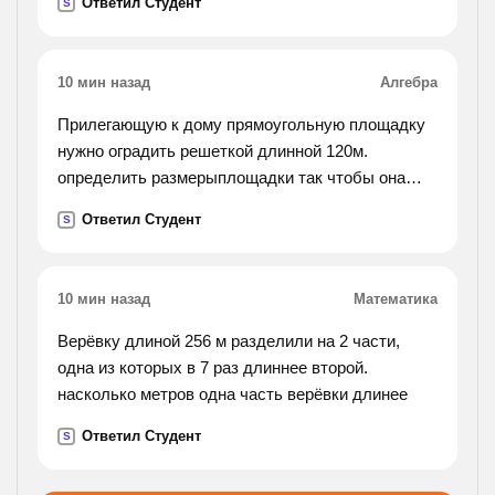
Ответил Студент
S
мешков больше. составь краткую запись и
решение с ответом.).
10 мин назад
Алгебра
Прилегающую к дому прямоугольную площадку
нужно оградить решеткой длинной 120м.
определить размерыплощадки так чтобы она
имела наибольшую площадь
Ответил Студент
S
10 мин назад
Математика
Верёвку длиной 256 м разделили на 2 части,
одна из которых в 7 раз длиннее второй.
насколько метров одна часть верёвки длинее
Ответил Студент
S