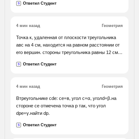
Ответил Студент
S
ней угол в 60 градусов. найдети объем
пирамиды.
4 мин назад
Геометрия
Точка к, удаленная от плоскости треугольника
авс на 4 см, находится на равном расстоянии от
его вершин. стороны треугольника равны 12 см.
вычислите: а) длину проекци отрезка кв на
Ответил Студент
S
плоскость треугольника. б) расстояние от точки
к до вершин треугольника не отвечать всякие
глупости.
4 мин назад
Геометрия
Втреугольнике cde: се=в, угол с=α, уголd=β.на
стороне се отмечена точка р так, что угол
dpe=γ.найти dp.
Ответил Студент
S