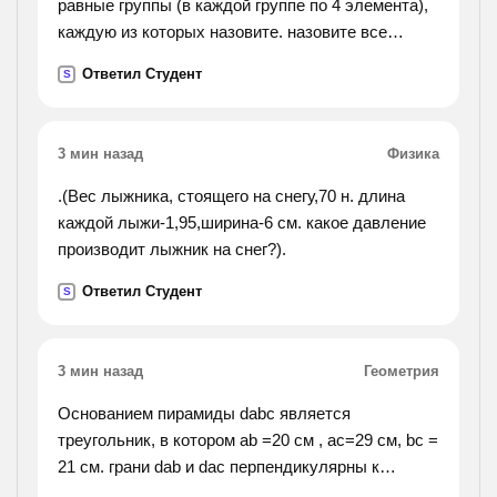
равные группы (в каждой группе по 4 элемента),
каждую из которых назовите. назовите все
вещества. nano2, cu(no3)2, hno2, nh3,n2o3, li3n,
Ответил Студент
S
n2o5, al(no3)3, mg3n2, na3n, hno3, kno2.
3 мин назад
Физика
.(Вес лыжника, стоящего на снегу,70 н. длина
каждой лыжи-1,95,ширина-6 см. какое давление
производит лыжник на снег?).
Ответил Студент
S
3 мин назад
Геометрия
Основанием пирамиды dabc является
треугольник, в котором ab =20 см , ac=29 см, bc =
21 см. грани dab и dac перпендикулярны к
плоскости основания, а грань dbc составляет с