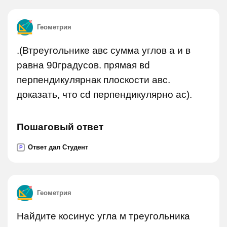
Геометрия
.(Втреугольнике авс сумма углов а и в
равна 90градусов. прямая вd
перпендикулярнак плоскости авс.
доказать, что сd перпендикулярно ас).
Пошаговый ответ
Ответ дал Студент
P
Геометрия
Найдите косинус угла м треугольника