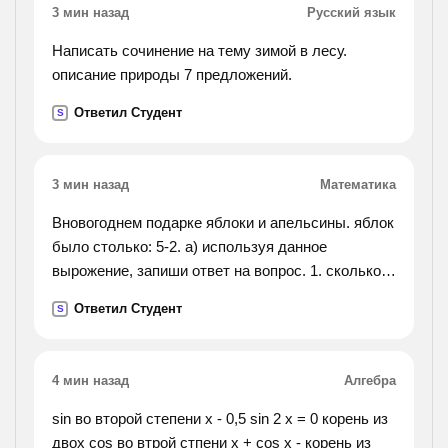
3 мин назад
Русский язык
получить не знаю..).
Написать сочинение на тему зимой в лесу.
описание природы 7 предложений.
Ответил Студент
S
3 мин назад
Математика
Вновогоднем подарке яблоки и апельсины. яблок
было столько: 5-2. а) используя данное
вырожение, запиши ответ на вопрос. 1. сколько
всего фруктов? 2.сколько апельсинов в подарке?
Ответил Студент
S
3. сколько яблок в подарке?
4 мин назад
Алгебра
sin во второй степени х - 0,5 sin 2 х = 0 корень из
двох cos во втрой стпени x + cos x - корень из