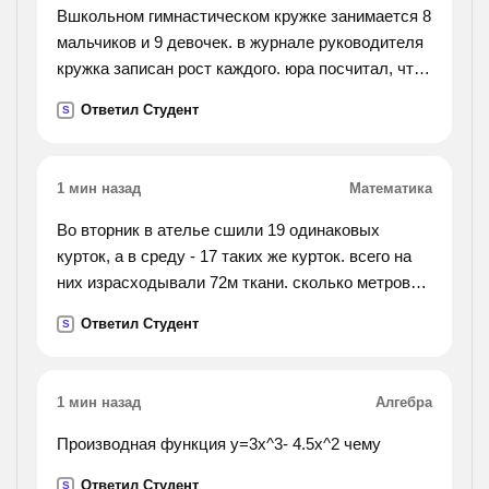
Вшкольном гимнастическом кружке занимается 8
мальчиков и 9 девочек. в журнале руководителя
кружка записан рост каждого. юра посчитал, что,
если сложить роствсех мальчиков, получится 11
Ответил Студент
S
м 04 см, а если сложить рост всех девочек,
получится 12м 60см. узнай, на скольотрост
мальчиков в среднем болье, чем рост девочек.
1 мин назад
Математика
Во вторник в ателье сшили 19 одинаковых
курток, а в среду - 17 таких же курток. всего на
них израсходывали 72м ткани. сколько метров
ткани израсходывали в каждый из этих дней?
Ответил Студент
S
1 мин назад
Алгебра
Производная функция y=3x^3- 4.5x^2 чему
Ответил Студент
S