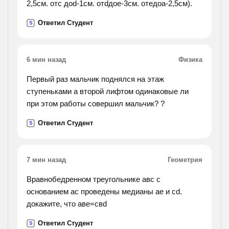
2,5см. отc доd-1см. отdдоe-3см. отeдоa-2,5см).
Ответил Студент
S
6 мин назад
Физика
Первый раз мальчик поднялся на этаж
ступеньками а второй лифтом одинаковые ли
при этом работы совершил мальчик? ?
Ответил Студент
S
7 мин назад
Геометрия
Вравнобедренном треугольнике авс с
основанием ас проведены медианы ае и cd.
докажите, что аве=свd
Ответил Студент
S