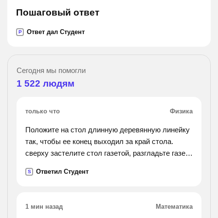
Пошаговый ответ
Ответ дал Студент
P
Сегодня мы помогли
1 522
людям
только что
Физика
Положите на стол длинную деревянную линейку
так, чтобы ее конец выходил за край стола.
сверху застелите стол газетой, разгладьте газету
руками, чтобы она плотно лежала на столе и
Ответил Студент
S
линейке. резко ударьте по свободному концу
линейки - газета не поднимется, а порвется
.обьясните наблюдаемые явления.
1 мин назад
Математика