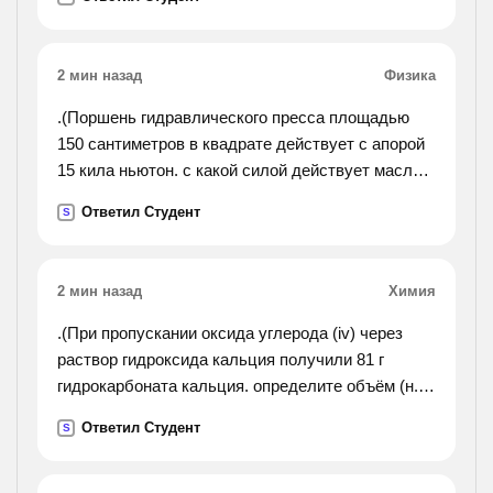
2 мин назад
Физика
.(Поршень гидравлического пресса площадью
150 сантиметров в квадрате действует с апорой
15 кила ньютон. с какой силой действует масло в
прессе на малый поршень площадью 4
Ответил Студент
S
сантиметра в квадрате?).
2 мин назад
Химия
.(При пропускании оксида углерода (iv) через
раствор гидроксида кальция получили 81 г
гидрокарбоната кальция. определите объём (н.
у) и количество вещества оксида углерода (iv),
Ответил Студент
S
который был пропущен через раствор. ответ
должен
получиться: v(co2) = 22,4; n(co2) = 1 моль. как