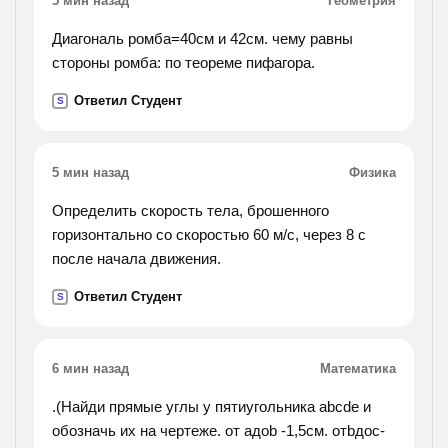
5 мин назад
Геометрия
Диагональ ромба=40см и 42см. чему равны
стороны ромба: по теореме пифагора.
Ответил Студент
S
5 мин назад
Физика
Определить скорость тела, брошенного
горизонтально со скоростью 60 м/с, через 8 с
после начала движения.
Ответил Студент
S
6 мин назад
Математика
.(Найди прямые углы у пятиугольника abcde и
обозначь их на чертеже. от aдоb -1,5см. отbдоc-