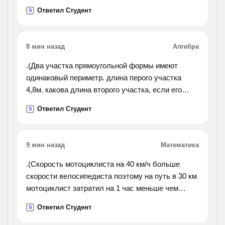
солнцем. 3. сугробы снега и ещё по оврагам. 4.
Ответил Студент
S
страницу снегом странные звуки идущие не то со
степи не
то с земли. 5. легкий сдержанный разбудил меня.
8 мин назад
Алгебра
6. в обед прибежал и счастливый федя мазин. 7.
и возвращаюсь я к сумеркам в усадьбу.
.(Два участка прямоугольной формы имеют
одинаковый периметр. длина перого участка
4,8м. какова длина второго участка, если его
ширина на 0,95 м больше, чем ширина первого?).
Ответил Студент
S
9 мин назад
Математика
.(Скорость мотоциклиста на 40 км/ч больше
скорости велосипедиста поэтому на путь в 30 км
мотоциклист затратил на 1 час меньше чем
велосипедист. сколько на этот путь тратит
Ответил Студент
S
времени велосипедист).