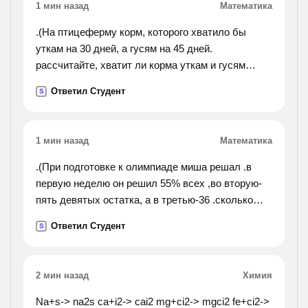
1 мин назад
Математика
.(На птицеферму корм, которого хватило бы
уткам на 30 дней, а гусям на 45 дней.
рассчитайте, хватит ли корма уткам и гусям
вместе на 20 дней?).
Ответил Студент
S
1 мин назад
Математика
.(При подготовке к олимпиаде миша решал .в
первую неделю он решил 55% всех ,во вторую-
пять девятых остатка, а в третью-36 .сколько
решил миша при подготовке к олимпиаде).
Ответил Студент
S
2 мин назад
Химия
Na+s-> na2s ca+i2-> cai2 mg+ci2-> mgci2 fe+ci2->