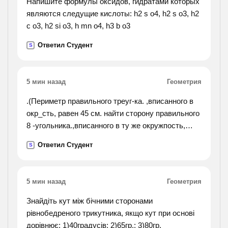
Напишите формулы оксидов, гидратами которых
reinforced-concrete slab. but it had the drawbacks of
являются следущие кислоты: h2 s o4, h2 s o3, h2
greater
c o3, h2 si o3, h mn o4, h3 b o3
overall depth than alternative forms, and of greater
Ответил Студент
weights plus the generation of outward thrusts, so
S
that stronger walls were called for.).
5 мин назад
Геометрия
.(Периметр правильного треуг-ка. ,вписанного в
окр_сть, равен 45 см. найти сторону правильного
8 -угольника.,вписанного в ту же окружпость,
найти площадь круга, если площадь вписанного
Ответил Студент
S
в ограничивающую его окружность квадрата
равна 72 дм, найти длину дуги окружности
радиуса 3 см, если её градусная мера равна 150
5 мин назад
Геометрия
градусов, периметр правильного 6_угольника,
вписанного в окр-сть равен 48 см найти сторону
Знайдіть кут між бічними сторонами
квадрата, вписанного в туже окр-сть. найти
рівнобедреного трикутника, якщо кут при основі
длину
дорівнює: 1)40градусів; 2)65гр.; 3)80гр.