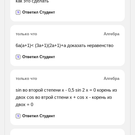
как это сделать
Ответил Студент
S
только что
Алгебра
6а(а+1)< (3а+1)(2а+1)+а доказать неравенство
Ответил Студент
S
только что
Алгебра
sin во второй степени х - 0,5 sin 2 х = 0 корень из
двох cos во втрой стпени x + cos x - корень из
двох = 0
Ответил Студент
S