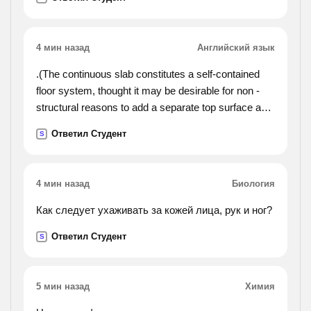
требуется на 5 часов больше, чем второму.
4 мин назад
Английский язык
.(The continuous slab constitutes a self-contained
floor system, thought it may be desirable for non -
structural reasons to add a separate top surface and
separate ceiling below. before the development of the
Ответил Студент
S
reinforced-concrete slab, the nearest equivalents
were the floor composed of beams of timber or stone
set immediately alongside one another, and the floor
4 мин назад
Биология
provided by a more or less solid fill above a
brick or concrete vault. the first of these involved a
Как следует ухаживать за кожей лица, рук и ног?
very extravagant use of material and hence
Ответил Студент
S
expenditure of effort, so it usually gave way to a
more differentiated form with increasing skill in
construction. the second was more efficient,
5 мин назад
Химия
inherently strong, and fireproof, and continued to be
use for these reasons until supplanted by the