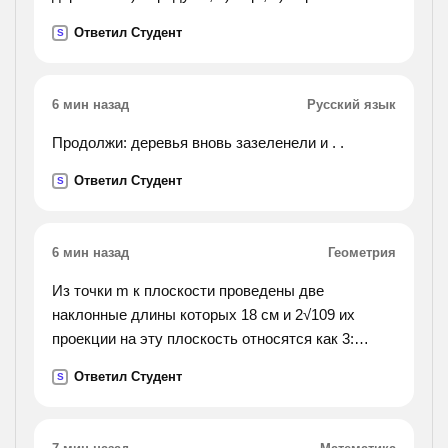
окр_сти если площадь вписанного в неё
Ответил Студент
S
правильного 6-угольника равна 72 корень из 3см
в квадрате, найти площадь кругового сектора
.если градусная мера его дуги 120 градусов, а
6 мин назад
Русский язык
радиус круга 12 см,).
Продолжи: деревья вновь зазеленели и . .
Ответил Студент
S
6 мин назад
Геометрия
Из точки m к плоскости проведены две
наклонные длины которых 18 см и 2√109 их
проекции на эту плоскость относятся как 3:
4.найдите расстояние от точки до плоскости? .
Ответил Студент
S