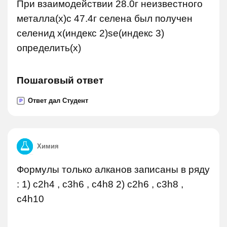
При взаимодействии 28.0г неизвестного
металла(x)с 47.4г селена был получен
селенид x(индекс 2)se(индекс 3)
определить(х)
Пошаговый ответ
Ответ дал Студент
P
Химия
Формулы только алканов записаны в ряду
: 1) c2h4 , c3h6 , c4h8 2) c2h6 , с3h8 ,
c4h10