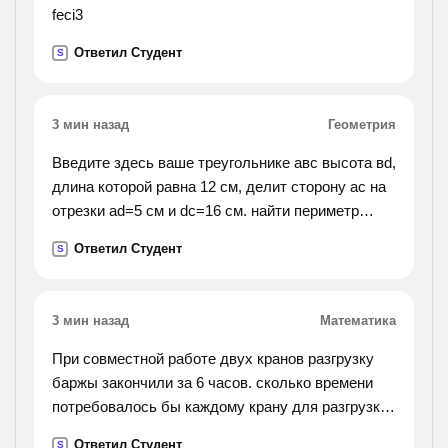
feci3
Ответил Студент
S
3 мин назад
Геометрия
Введите здесь ваше треугольнике авс высота вd,
длина которой равна 12 см, делит сторону ас на
отрезки аd=5 см и dс=16 см. найти периметр
треугольника.
Ответил Студент
S
3 мин назад
Математика
При совместной работе двух кранов разгрузку
баржы закончили за 6 часов. сколько времени
потребовалось бы каждому крану для разгрузки
баржы, если известно, что первому крану
Ответил Студент
S