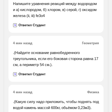
Напишите уравнения реакций между водородом
и а) кислородом, б) хлором, в) серой, г) оксидом
железа (ii, iii) fe3o4
Ответил Студент
S
4 мин назад
Геометрия
.(Найдите основание равнобедренного
треугольника, если его боковая сторона равна 17
см, а периметр 54 см.).
Ответил Студент
S
4 мин назад
Физика
.(Какую силу надо приложить, чтобы поднять под
водой камень массой 600кг, обьёмом 0,23м3).