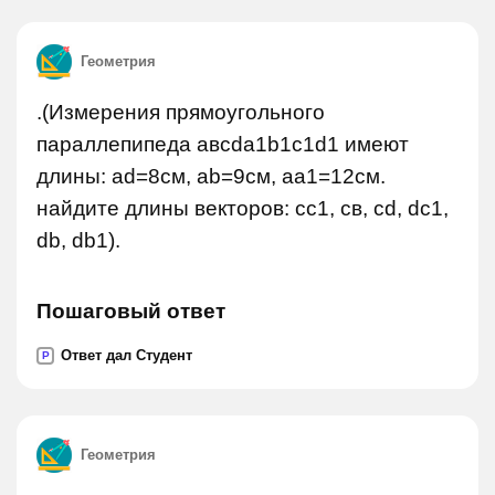
Геометрия
.(Измерения прямоугольного
параллепипеда авсda1b1c1d1 имеют
длины: ad=8см, ab=9см, аа1=12см.
найдите длины векторов: сс1, св, cd, dc1,
db, db1).
Пошаговый ответ
Ответ дал Студент
P
Геометрия