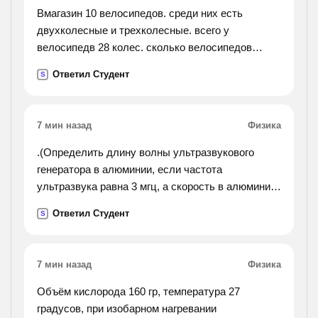
Вмагазин 10 велосипедов. среди них есть
двухколесные и трехколесные. всего у
велосипедв 28 колес. сколько велосипедов
трехколесных и сколько двухколесных?
Ответил Студент
S
7 мин назад
Физика
.(Определить длину волны ультразвукового
генератора в алюминии, если частота
ультразвука равна 3 мгц, а скорость в алюминии
5,1 умножить на 10 в кубе м/c).
Ответил Студент
S
7 мин назад
Физика
Объём кислорода 160 гр, температура 27
градусов, при изобарном нагревании