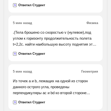
Ответил Студент
S
5 мин назад
Физика
.(Тела брошено со скоростью v (нулевое),под
углом к горизонту продолжительность полета
t=2,2с. найти наибольшую высоту поднятия этого
тела. сопротивления воздуха не учитывать).
Ответил Студент
S
5 мин назад
Геометрия
Из точек a и b, лежащих на одной из сторон
данного острого угла, проведены
перпендикуляры ac и bd ко второй стороне
острого угла а)докажите ac||bd б) найдите угол
Ответил Студент
S
abd, если угол cab=125