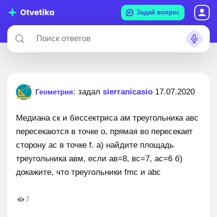
Задай вопрос
: задал
sierranicasio
17.07.2020
Геометрия
Медиана ск и биссектриса ам треугольника авс
пересекаются в точке о, прямая во пересекает
сторону ас в точке f. а) найдите площадь
треугольника авм, если ав=8, вс=7, ас=6 б)
докажите, что треугольники fmc и abc
7