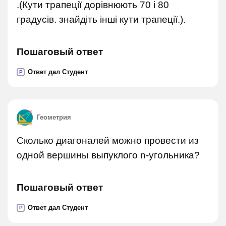
.(Кути трапеції дорівнюють 70 і 80
градусів. знайдіть інші кути трапеції.).
Пошаговый ответ
Ответ дал Студент
P
Геометрия
Сколько диагоналей можно провести из
одной вершины выпуклого n-угольника?
Пошаговый ответ
Ответ дал Студент
P