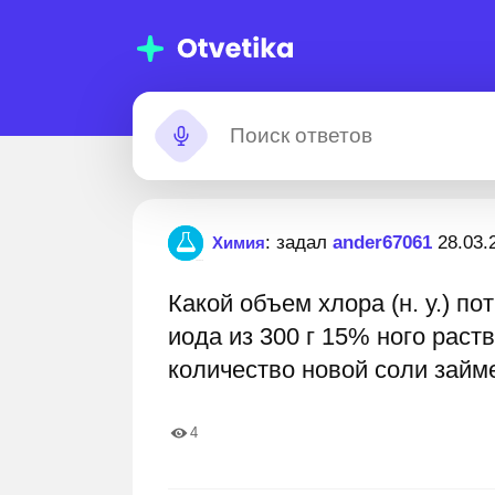
мощь с
Застрял?
: задал
ander67061
28.03.
Химия
машними
Какой объем хлора (н. у.) п
даниями
00 000+ пошаговых ответов
Лучшие эксперты готовы
иода из 300 г 15% ного раст
количество новой соли займе
4