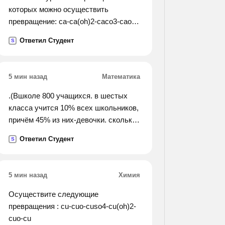
которых можно осуществить
превращение: ca-ca(oh)2-caco3-cao-
ca(oh)2-cacl2 mgcl2-mgco3-mg(hco3)-
Ответил Студент
S
mgco3-co2-mg2co3
5 мин назад
Математика
.(Вшколе 800 учащихся. в шестых
класса учится 10% всех школьников,
причём 45% из них-девочки. сколько
девочек и мальчиков в шестых
Ответил Студент
S
классах?).
5 мин назад
Химия
Осуществите следующие
превращения : cu-cuo-cuso4-cu(oh)2-
cuo-cu