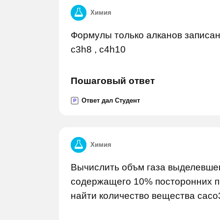
Химия
Формулы только алканов записаны в
с3h8 , c4h10
Пошаговый ответ
Ответ дал Студент
P
Химия
Вычислить объм газа выделевшег
содержащего 10% посторонних пр
найти количество вещества сасо