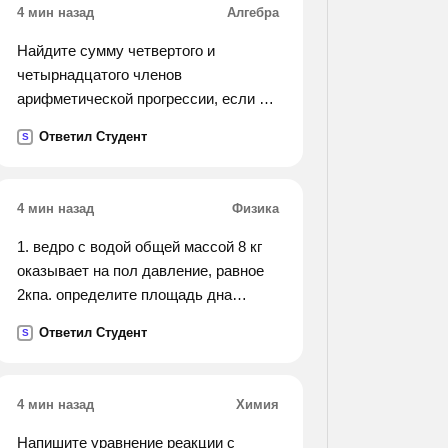
4 мин назад
Алгебра
Найдите сумму четвертого и
четырнадцатого членов
арифметической прогрессии, если её
девятый член равен 24.
Ответил Студент
S
4 мин назад
Физика
1. ведро с водой общей массой 8 кг
оказывает на пол давление, равное
2кпа. определите площадь дна
ведра.
Ответил Студент
S
4 мин назад
Химия
Напишите уравнение реакции с