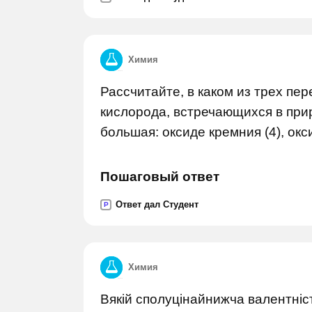
Химия
Рассчитайте, в каком из трех п
кислорода, встречающихся в при
большая: оксиде кремния (4), окс
Пошаговый ответ
Ответ дал Студент
P
Химия
Вякій сполуцінайнижча валентніст