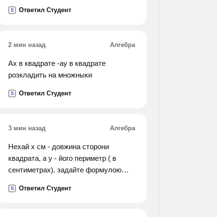
8 см. найдите гипотенузу.
Ответил Студент
S
2 мин назад
Алгебра
Ax в квадрате -ay в квадрате
розкладить на множныки
Ответил Студент
S
3 мин назад
Алгебра
Нехай х см - довжина сторони
квадрата, а у - його периметр ( в
сентиметрах). задайте формулою
функцію у від х.
Ответил Студент
S