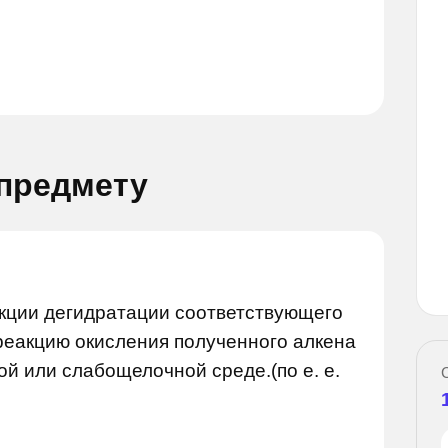
 предмету
Задай вопрос
вопрос
акции дегидратации соответствующего
реакцию окисления полученного алкена
й или слабощелочной среде.(по е. е.