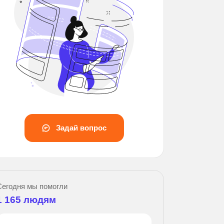
Задай вопрос
За
Сегодня мы помогли
1 165
людям