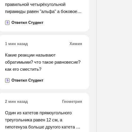
правильной четырёхугольной
пирамиды равен "альфа" а боковое
ребро равно l. найдите объём конуса
Ответил Студент
S
вписанного в пирамиду.
1 мин назад
Химия
Какие реакции называют
обратимыми? что такое равновесие?
как его сместить?
Ответил Студент
S
2 мин назад
Геометрия
Один из катетов прямоугольного
треугольника равен 12 см, а
гипотенуза больше другого катета на