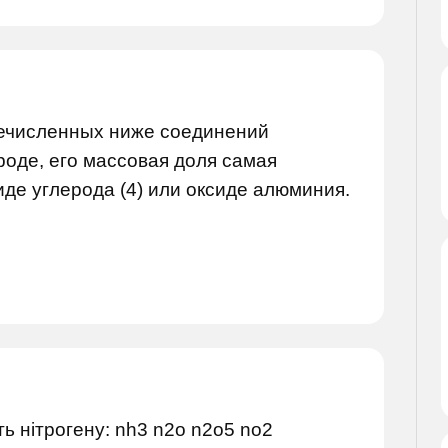
еречисленных ниже соединений
роде, его массовая доля самая
иде углерода (4) или оксиде алюминия.
ь нітрогену: nh3 n2o n2o5 no2