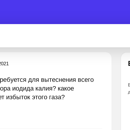
Есть вопрос?
2021
отребуется для вытеснения всего
 помочь 24 часа
Все эксперты прошли тщательный отбор и
вора иодида калия? какое
дают наиболее точные и понятные ответы
т избыток этого газа?