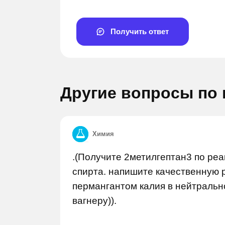
Получить ответ
Другие вопросы по
Задай вопрос
Задай 
Химия
.(Получите 2метилгептан3 по ре
спирта. напишите качественную 
пермангантом калия в нейтрально
вагнеру)).