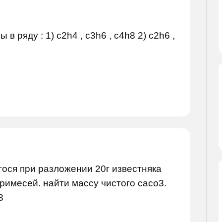
 ряду : 1) c2h4 , c3h6 , c4h8 2) c2h6 ,
ося при разложении 20г известняка
имесей. найти массу чистого сасо3.
3