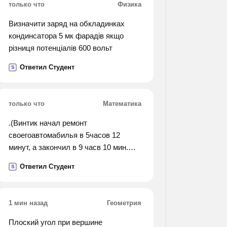
только что
Физика
Визначити заряд на обкладинках
кондинсатора 5 мк фарадів якщо
різниця потенціалів 600 вольт
Ответил Студент
S
только что
Математика
.(Винтик начал ремонт
своегоавтомабилья в 5часов 12
минут, а закончил в 9 часв 10 мин.
сколко времени он ремонтировал
Ответил Студент
S
автомобиль?).
1 мин назад
Геометрия
Плоский угол при вершине