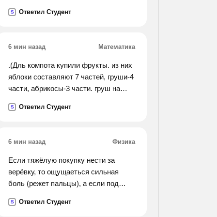
Ответил Студент
S
6 мин назад
Математика
.(Дль компота купили фрукты. из них
яблоки составляют 7 частей, груши-4
части, абрикосы-3 части. груш на
одну целую семь двацатых
Ответил Студент
S
килограмм меньше чем яблок.
сколько килограмм фруктов купили
для компота?).
6 мин назад
Физика
Если тяжёлую покупку нести за
верёвку, то ощущаеться сильная
боль (режет пальцы), а если под
верёвку подложить сложенный в
Ответил Студент
S
несколько раз лист бумаги, то боль