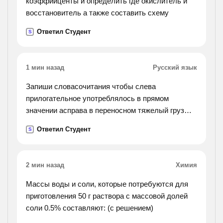
коэффииценты и определить где окислитель и
прозрачное солнце. №360.подбери к
восстановитель а также составить схему
прилагательным подходящие по
Ответил Студент
S
смыслу существительные и напиши
словосочетания. укажи род и число
прилагательных. у каких прилагательных нельзя
1 мин назад
Русский язык
определить род).
Запиши словасочитания чтобы слева
прилогательное употреблялось в прямом
значении асправа в переносном тяжелый груз
тяжелый тяжелый характер холодный крепкий
Ответил Студент
S
нарядный ясный сочный 2 . к данным глаголам
подбери и запиши
словосочитания существительного с именем
2 мин назад
Химия
прилагательным мужского и среднего рода в
творительном и предложном падежах дышали ,
Массы воды и соли, которые потребуются для
учились, мечтали , любовались , стоят
приготовления 50 г раствора с массовой долей
соли 0.5% составляют: (с решением)