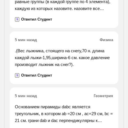
равные группы (в каждой группе по 4 элемента),
каждую из которых назовите. назовите все
вещества. nano2, cu(no3)2, hno2, nh3,n2o3, li3n,
Ответил Студент
S
n2o5, al(no3)3, mg3n2, na3n, hno3, kno2.
5 мин назад
Физика
.(Вес лыжника, стоящего на снегу,70 н. длина
каждой лыжи-1,95,ширина-6 см. какое давление
производит лыжник на снег?).
Ответил Студент
S
5 мин назад
Геометрия
Основанием пирамиды dabc является
треугольник, в котором ab =20 см , ac=29 см, bc =
21 см. грани dab и dac перпендикулярны к
плоскости основания, а грань dbc составляет с