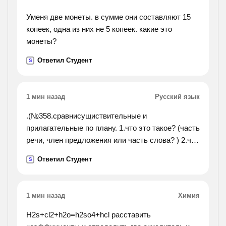
Уменя две монеты. в сумме они составляют 15
копеек, одна из них не 5 копеек. какие это
монеты?
Ответил Студент
S
1 мин назад
Русский язык
.(№358.сравнисущиствительные и
прилагательные по плану. 1.что это такое? (часть
речи, член предложения или часть слова? ) 2.что
обозначают? 3.на какие вопросы отвечают? 4.как
Ответил Студент
S
изменяются? 5.каким членом предложения чаще
всего бывают?
№359.подбери к существительным подходящие
1 мин назад
Химия
по смыслу пригательные и напиши
словосочетания. укажи род. какого рода
H2s+cl2+h2o=h2so4+hcl расставить
прилагательные ты употребил? почему? ср. р