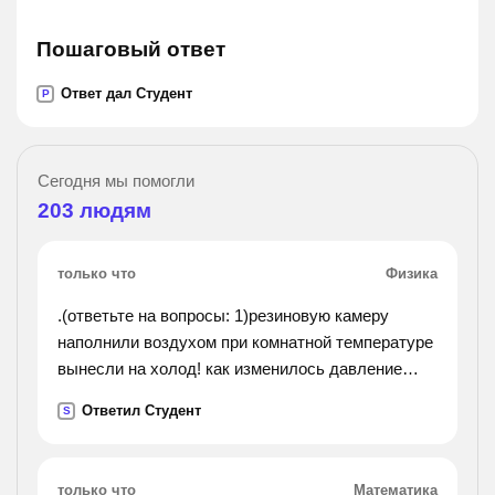
Пошаговый ответ
Ответ дал Студент
P
Сегодня мы помогли
203
людям
только что
Физика
.(ответьте на вопросы: 1)резиновую камеру
наполнили воздухом при комнатной температуре
вынесли на холод! как изменилось давление
воздуха в камере? почему? 2)каким образом
Ответил Студент
S
можно увеличить давление газа, заключённого в
закрытом
?).
только что
Математика