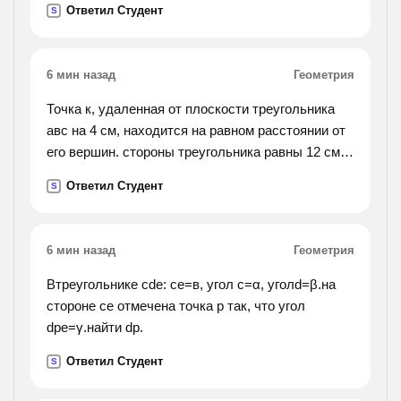
Ответил Студент
S
ней угол в 60 градусов. найдети объем
пирамиды.
6 мин назад
Геометрия
Точка к, удаленная от плоскости треугольника
авс на 4 см, находится на равном расстоянии от
его вершин. стороны треугольника равны 12 см.
вычислите: а) длину проекци отрезка кв на
Ответил Студент
S
плоскость треугольника. б) расстояние от точки
к до вершин треугольника не отвечать всякие
глупости.
6 мин назад
Геометрия
Втреугольнике cde: се=в, угол с=α, уголd=β.на
стороне се отмечена точка р так, что угол
dpe=γ.найти dp.
Ответил Студент
S