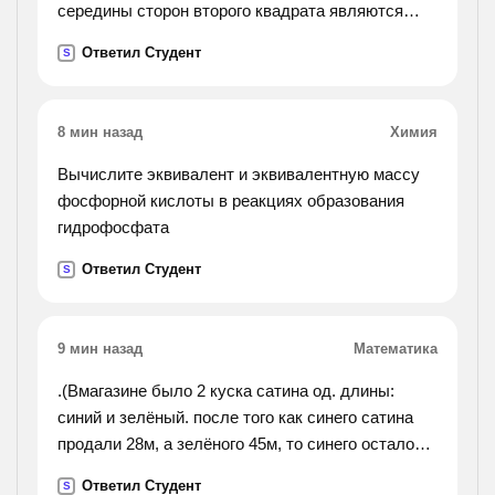
середины сторон второго квадрата являются
вершинами третьего квадрата и т. д. доказать,
Ответил Студент
S
что последовательность площадей этих
квадратов
является прогрессией. найти площадь седьмого
8 мин назад
Химия
квадрата.
Вычислите эквивалент и эквивалентную массу
фосфорной кислоты в реакциях образования
гидрофосфата
Ответил Студент
S
9 мин назад
Математика
.(Вмагазине было 2 куска сатина од. длины:
синий и зелёный. после того как синего сатина
продали 28м, а зелёного 45м, то синего осталось
вдвое больше. сколько сатина было в 2х кусках
Ответил Студент
S