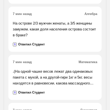
к до вершин треугольника не отвечать всякие
глупости.
7 мин назад
Алгебра
На острове 2/3 мужчин женаты, а 3/5 женщины
замужем. какая доля населения острова состоит
в браке?
Ответил Студент
S
7 мин назад
Математика
.(На одной чашке весов лежат два одинаковых
пакета с мукой, а на другой-гири 1кг и 5кг. весы
находятся в равновесии. какова массаодного
пакета?).
Ответил Студент
S