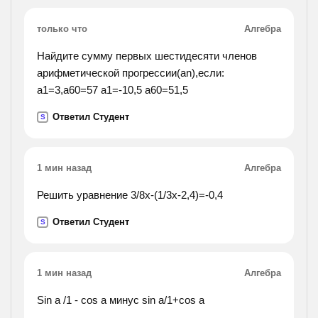
только что
Алгебра
Найдите сумму первых шестидесяти членов
арифметической прогрессии(an),если:
a1=3,a60=57 а1=-10,5 a60=51,5
Ответил Студент
S
1 мин назад
Алгебра
Решить уравнение 3/8x-(1/3x-2,4)=-0,4
Ответил Студент
S
1 мин назад
Алгебра
Sin a /1 - cos a минус sin a/1+cos a