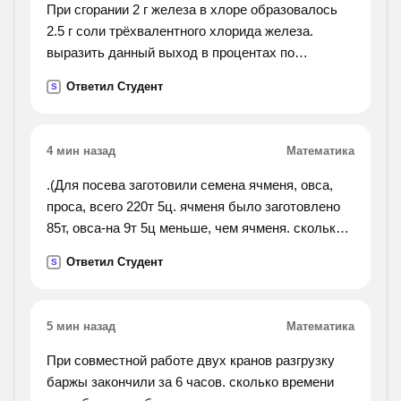
При сгорании 2 г железа в хлоре образовалось
2.5 г соли трёхвалентного хлорида железа.
выразить данный выход в процентах по
отношению к теоретически возможному
Ответил Студент
S
4 мин назад
Математика
.(Для посева заготовили семена ячменя, овса,
проса, всего 220т 5ц. ячменя было заготовлено
85т, овса-на 9т 5ц меньше, чем ячменя. сколько
проса заготовлено для посева?).
Ответил Студент
S
5 мин назад
Математика
При совместной работе двух кранов разгрузку
баржы закончили за 6 часов. сколько времени