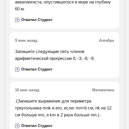
аквалангиста, опустившегося в море на глубину
60 м.
Ответил Студент
S
9 мин назад
Алгебра
Запишите следующие пять членов
арифметической прогрессии 0; -3; -6; -9;
Ответил Студент
S
10 мин назад
Математика
.(Запишите выражение для периметра
треугольника mnk и его, если: mn=b см, nk на 12
см больше mn, а km в 2 раза больше nm.).
Ответил Студент
S