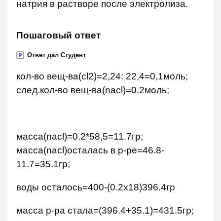
натрия в растворе после электролиза.
Пошаговый ответ
Ответ дал Студент
P
кол-во вещ-ва(cl2)=2,24: 22,4=0,1моль;
след.кол-во вещ-ва(nacl)=0.2моль;
масса(nacl)=0.2*58,5=11.7гр;
масса(nacl)осталась в р-ре=46.8-
11.7=35.1гр;
воды осталось=400-(0.2х18)396.4гр
масса р-ра стала=(396.4+35.1)=431.5гр;