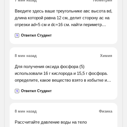
7 мин назад
Геометрия
Введите здесь ваше треугольнике авс высота вd,
длина которой равна 12 см, делит сторону ас на
отрезки аd=5 см и dс=16 см. найти периметр
треугольника.
Ответил Студент
S
8 мин назад
Химия
Для получения оксида фосфора (5)
использовали 16 г кислорода и 15,5 г фосфора.
определите, какое вещество взято в избытке и
какая масса оксида фосфора (5) получена в этой
Ответил Студент
S
реакции.
8 мин назад
Физика
Рассчитайте давление воды на тело