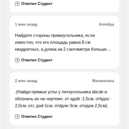
Ответил Студент
S
1 мин назад
Алгебра
Найдите стороны прямоугольника, если
известно, что его площадь равна 8 см
квадратных, а длина на 2 сантиметра больше
ширины.
Ответил Студент
S
2 мин назад
Математика
.(Найди прямые углы у пятиугольника abcde и
обозначь их на чертеже. от aдоb -1,5см. отbдоc-
2,5см. отc доd-1см. отdдоe-3см. отeдоa-2,5см).
Ответил Студент
S