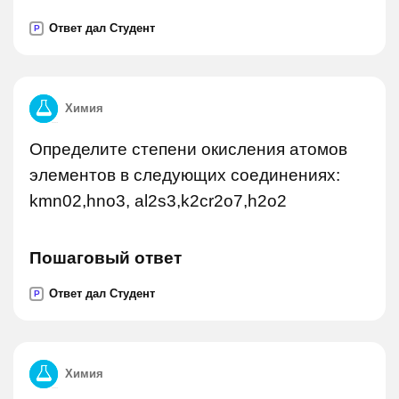
Ответ дал Студент
P
Химия
Определите степени окисления атомов
элементов в следующих соединениях:
kmn02,hno3, al2s3,k2cr2o7,h2o2
Пошаговый ответ
Ответ дал Студент
P
Химия