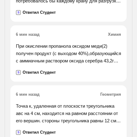
потребовалось бы каждому крану для разгрузки
баржы, если известно, что первому крану
Ответил Студент
S
требуется на 5 часов больше, чем второму.
6 мин назад
Химия
При окислении пропанола оксидом меди(2)
получен продукт (с выходом 40%),образующийся
с аммиачным раствором оксида серебра 43,2г
осадка. определите исходную массу спирта
Ответил Студент
S
6 мин назад
Геометрия
Точка к, удаленная от плоскости треугольника
авс на 4 см, находится на равном расстоянии от
его вершин. стороны треугольника равны 12 см.
вычислите: а) длину проекци отрезка кв на
Ответил Студент
S
плоскость треугольника. б) расстояние от точки