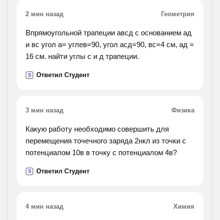
2 мин назад
Геометрия
Впрямоугольной трапеции авсд с основанием ад
и вс угол а= углев=90, угол асд=90, вс=4 см, ад =
16 см. найти углы с и д трапеции.
Ответил Студент
S
3 мин назад
Физика
Какую работу необходимо совершить для
перемещения точечного заряда 2нкл из точки с
потенциалом 10в в точку с потенциалом 4в?
Ответил Студент
S
4 мин назад
Химия