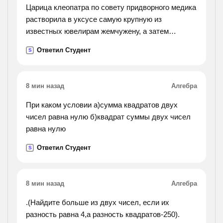
Царица клеопатра по совету придворного медика
растворила в уксусе самую крупную из
известных ювелирам жемчужену, а затем
принимала полученный растворв течение
Ответил Студент
S
некоторого времени. какую реакцию
осуществилаклеопатра?
какое соединение она принимала?
8 мин назад
Алгебра
При каком условии а)сумма квадратов двух
чисел равна нулю б)квадрат суммы двух чисел
равна нулю
Ответил Студент
S
8 мин назад
Алгебра
.(Найдите больше из двух чисел, если их
разность равна 4,а разность квадратов-250).