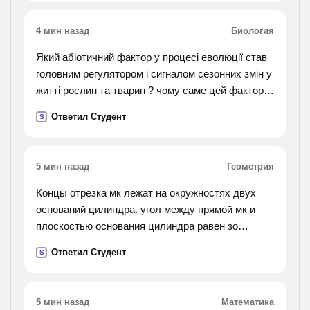
4 мин назад
Биология
Який абіотичний фактор у процесі еволюції став
головним регулятором і сигналом сезонних змін у
житті рослин та тварин ? чому саме цей фактор ,
а не інший?
Ответил Студент
S
5 мин назад
Геометрия
Концы отрезка мк лежат на окружностях двух
оснований цилиндра. угол между прямой мк и
плоскостью основания цилиндра равен зо
градусов, мк=8, площадь боковой поверхности
Ответил Студент
S
равна 40п. найдите периметр осевого сечения
цилиндра
5 мин назад
Математика