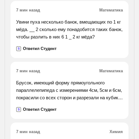
7 мин назад
Математика
Увини пуха несколько банок, вмещающих по 1 кг
мёда. __ 2 сколько ему понадобится таких банок,
чтобы разлить в них 6 1 _ 2 кг мёда?
Ответил Студент
S
7 мин назад
Математика
Брусок, имеющий форму прямоугольного
параллелепипеда с измерениями 4см, 5см и 6см,
покрасили со всех сторон и разрезали на кубики
с ребром 1см. сколько получилось кубиков, у
Ответил Студент
S
которых окрашено: 1) три грани; 2) две грани; 3)
одна
грань?
7 мин назад
Химия