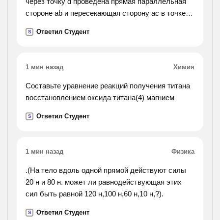
через точку d проведена прямая параллельная
стороне ab и пересекающая сторону ac в точке f.
найти углы треугольника adf, если угол bac равен
Ответил Студент
S
72 градуса.
1 мин назад
Химия
Составьте уравнение реакций получения титана
восстановлением оксида титана(4) магнием
Ответил Студент
S
1 мин назад
Физика
.(На тело вдоль одной прямой действуют силы
20 н и 80 н. может ли равнодействующая этих
сил быть равной 120 н,100 н,60 н,10 н,?).
Ответил Студент
S