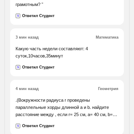
грамотным? "
Ответил Студент
S
3 мин назад
Математика
Какую часть недели составляют: 4
суток,10часов,35минут
Ответил Студент
S
4 мин назад
Геометрия
.(Вокружности радиуса r проведены
параллельные хорды длинной a и b. найдите
расстояние между , если r= 25 см, a= 40 см, b=48
см).
Ответил Студент
S