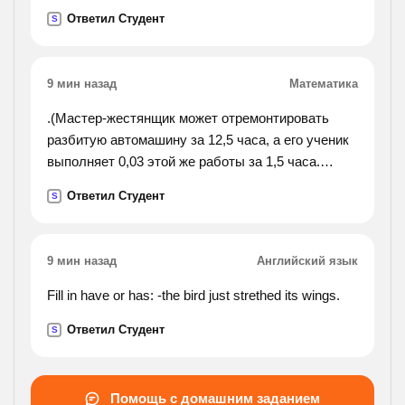
Ответил Студент
S
9 мин назад
Математика
.(Мастер-жестянщик может отремонтировать
разбитую автомашину за 12,5 часа, а его ученик
выполняет 0,03 этой же работы за 1,5 часа.
сколько времени им понадобится для совестного
Ответил Студент
S
выполнения этой работы.).
9 мин назад
Английский язык
Fill in have or has: -the bird just strethed its wings.
Ответил Студент
S
Помощь с домашним заданием