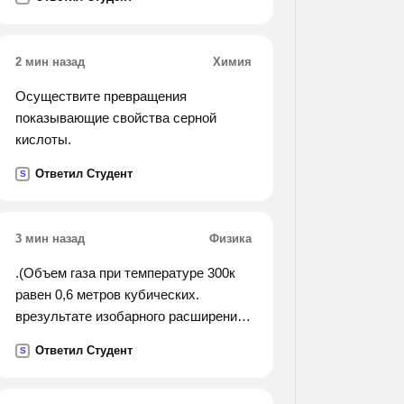
23,7 %.
2 мин назад
Химия
Осуществите превращения
показывающие свойства серной
кислоты.
Ответил Студент
S
3 мин назад
Физика
.(Объем газа при температуре 300к
равен 0,6 метров кубических.
врезультате изобарного расширения
объем увеличивается до 1,8 метров
Ответил Студент
S
кубических. какой стала температура
газа?).