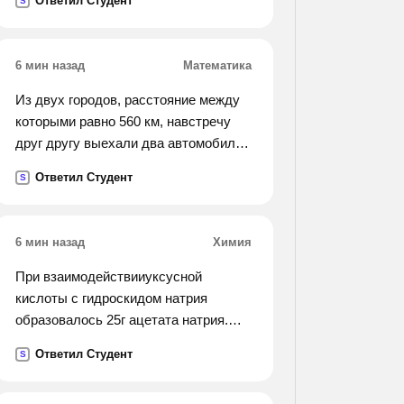
Ответил Студент
S
6 мин назад
Математика
Из двух городов, расстояние между
которыми равно 560 км, навстречу
друг другу выехали два автомобиля.
через сколько часов автомобили
Ответил Студент
S
встретятся, если их скорости равны
65 км/ч и 75 км/ч?
6 мин назад
Химия
При взаимодействииуксусной
кислоты с гидроскидом натрия
образовалось 25г ацетата натрия.
сколько уксусной кислоты вступило
Ответил Студент
S
в реакцию?