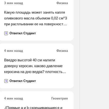
3 мин назад
Физика
Какую площадь может занять капля
оливкового масла обьемом 0,02 см^3
при расплывании ее на поверхности
воды?
Ответил Студент
S
4 мин назад
Физика
Введро высотой 40 см налили
доверху керосин. каково давление
керосина на дно ведра? плотность
керосина 800кг/м3
Ответил Студент
S
4 мин назад
Геометрия
.(Прямые a и b скрещивающиеся и