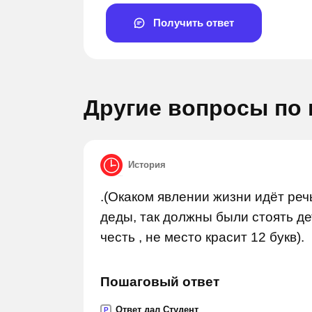
Получить ответ
Другие вопросы по
История
Задай вопрос
Задай 
.(Окаком явлении жизни идёт речь
деды, так должны были стоять де
честь , не место красит 12 букв).
Пошаговый ответ
Ответ дал Студент
P