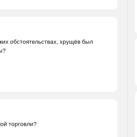
аких обстоятельствах, хрущёв был
ы?
кой торговли?