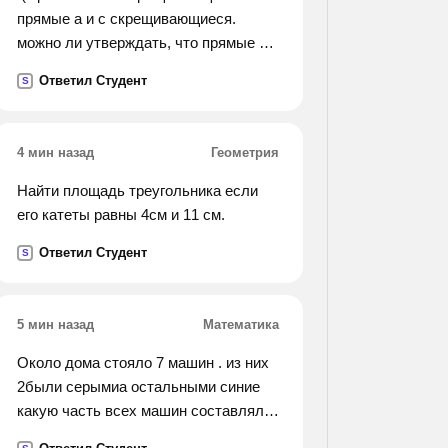
прямые a и c скрещивающиеся.
можно ли утверждать, что прямые b и
c скрещивающиеся?).
Ответил Студент
S
4 мин назад
Геометрия
Найти площадь треугольника если
его катеты равны 4см и 11 см.
Ответил Студент
S
5 мин назад
Математика
Около дома стояло 7 машин . из них
2были серымиа остальными синие
какую часть всех машин составляли
синие машины