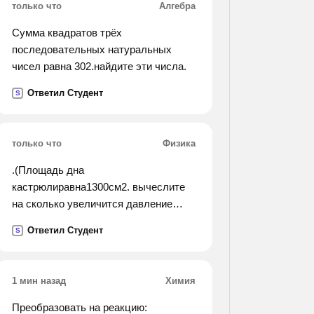
только что
Алгебра
Сумма квадратов трёх
последовательных натуральных
чисел равна 302.найдите эти числа.
Ответил Студент
S
только что
Физика
.(Площадь дна
кастрюлиравна1300см2. вычеслите
на сколько увеличится давление
кастрюли на стол, если в неё налить
Ответил Студент
S
воду объемом3,9л.).
1 мин назад
Химия
Преобразовать на реакцию: