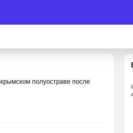
Есть вопрос?
а крымском полуостраве после
 помочь 24 часа
Все эксперты прошли тщательный отбор и
дают наиболее точные и понятные ответы