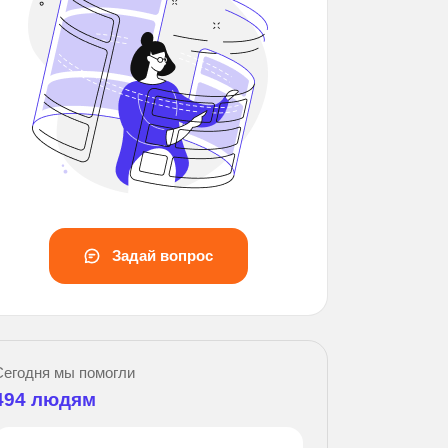
Задай вопрос
За
Сегодня мы помогли
494
людям