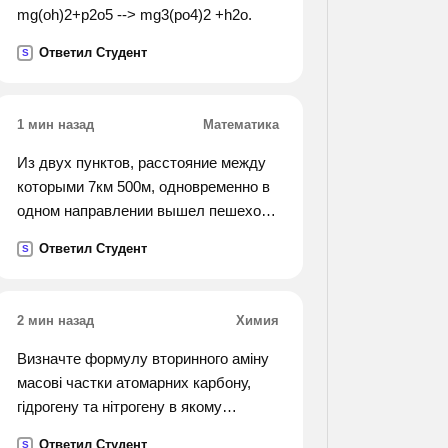
mg(oh)2+p2o5 --> mg3(po4)2 +h2o.
Ответил Студент
S
1 мин назад
Математика
Из двух пунктов, расстояние между
которыми 7км 500м, одновременно в
одном направлении вышел пешеход
со скоростью 6км/ч и выехал
Ответил Студент
S
автобус. определить скорость
автобуса, если он догнал пешехода
через 15мин
2 мин назад
Химия
Визначте формулу вторинного аміну
масові частки атомарних карбону,
гідрогену та нітрогену в якому
відповідно дорівнюють 61%, 15,3 %,
Ответил Студент
S