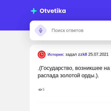
мощь с
Застрял?
: задал
zzk8
25.07.2021
История
машними
.(Государство, возникшее н
даниями
00 000+ пошаговых ответов
Лучшие эксперты готовы
распада золотой орды.).
5