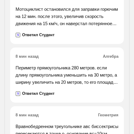
Мотоциклист остановился для заправки горючим
на 12 мин. после этого, увеличив скорость
движения на 15 км/ч, он наверстал потерянное
время на расстоянии 60 км. с какой скоростью он
Ответил Студент
S
двигался после остановки?
8 мин назад
Алгебра
Периметр прямоугольника 280 метров. если
длину прямоугольника уменьшить на 30 метро, а
ширину увеличить на 20 метров, то его площадь
уменьшится на 300 метров квадратных. найти
Ответил Студент
S
длину и ширину данного прямоугольника.
8 мин назад
Геометрия
Вравнобедренном треугольнике авс биссектрисы
пересекаются в точке о, основание вс=10см,