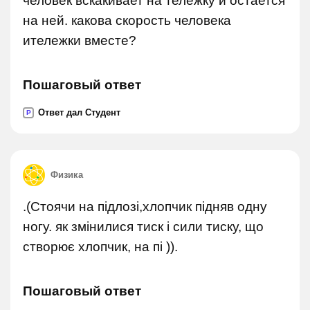
человек вскакивает на тележку и остается
на ней. какова скорость человека
итележки вместе?
Пошаговый ответ
Ответ дал Студент
P
Физика
.(Стоячи на підлозі,хлопчик підняв одну
ногу. як змінилися тиск і сили тиску, що
створює хлопчик, на пі )).
Пошаговый ответ