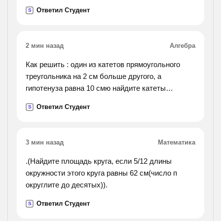
заведенные на
если температура холодильника 200к?
Ответил Студент
S
хирургическом отделении. 6)на конференции
было подчеркнуто, что для нормализации
работы отдела потребуются несколько месяцев.
2 мин назад
Алгебра
7)основание гортани образует перстневидный
хрящ, напоминающий перстень с печаткой.
Как решить : один из катетов прямоугольного
8)всего
треугольника на 2 см больше другого, а
премиями удостоены более 100 человек. 9)мы
гипотенуза равна 10 смю найдите катеты
получили не только автомашины, а также и
прямоугольного треугольника
Ответил Студент
тракторы. 10)хотя в году мы и неплохо
S
поработали, но однако у нас есть возможность
трудиться еще лучше.
3 мин назад
Математика
.(Найдите площадь круга, если 5/12 длины
окружности этого круга равны 62 см(число п
округлите до десятых)).
Ответил Студент
S