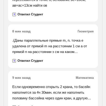
ав=ас=13см найти ов
Ответил Студент
S
8 мин назад
Геометрия
.(Даны параллельные прямые m, n. точка е
удалена от прямой m на расстоянии 1 см а от
прямой n на расстоянии з см на каком
расстоянии друг от друга находятся
Ответил Студент
S
параллельные прямые m, n? сколько решений
имеет ?).
9 мин назад
Математика
Если одновременно открыть 2 крана, то басейн
наполнится за 4ч 30мин. если же наполнить
половину бассейна через один кран, а другую
половину - через другой, то для наполнения