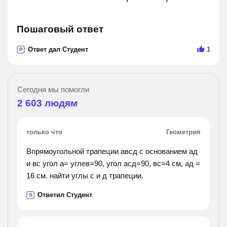
Пошаговый ответ
Ответ дал Студент
1
P
Сегодня мы помогли
2 603
людям
только что
Геометрия
Впрямоугольной трапеции авсд с основанием ад
и вс угол а= углев=90, угол асд=90, вс=4 см, ад =
16 см. найти углы с и д трапеции.
Ответил Студент
S