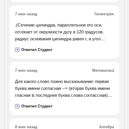
7 мин назад
Геометрия
.(Сечение цилиндра, параллельное его оси,
отсекает от окружности дугу в 120 градусов.
радиус основания цилиндра равен r, а угол
между диаганалью сечения и осью цилиндра
Ответил Студент
S
равен 30 градусам. найдите объём цилиндра.).
7 мин назад
Математика
Для какого слово ложно высказывание: первая
буква имени согласная --> (вторая буква имени
гласная & последняя буква слова соглассная)?
варианты ответа: 1)жара 2)орда 3) огород
Ответил Студент
S
4)парад
8 мин назад
Алгебра