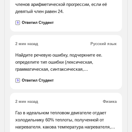
членов арифметической прогрессии, если её
девятый член равен 24.
Ответил Студент
S
2 мин назад
Русский язык
Найдите речевую ошибку, подчеркните ее.
определите тип ошибки (лексическая,
грамматическая, синтаксическая,
стилистическая). запишите исправленный
Ответил Студент
S
вариант предложения. 1)полезная емкость
скрепера составляет 1500 килограмм.
2)докладчик остановилась на самых основных
2 мин назад
Физика
проблемах. 3)нога провалилась в снег почти до
колена. их трудно было вытаскивать. 4)за
Газ в идеальном тепловом двигателе отдает
последний год спортсмены достигнули больших
холодильнику 60% теплоты, полученной от
успехов. 5)он ругает нелепые порядки,
нагревателя. какова температура нагревателя,