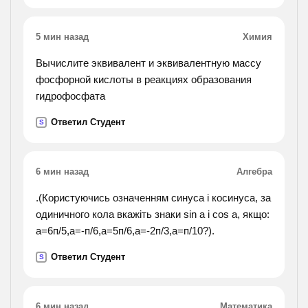
5 мин назад
Химия
Вычислите эквивалент и эквивалентную массу
фосфорной кислоты в реакциях образования
гидрофосфата
Ответил Студент
S
6 мин назад
Алгебра
.(Користуючись означенням синуса і косинуса, за
одиничного кола вкажіть знаки sin a i cos a, якщо:
а=6п/5,а=-п/6,а=5п/6,а=-2п/3,а=п/10?).
Ответил Студент
S
6 мин назад
Математика