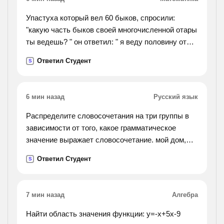
Упастуха который вел 60 быков, спросили:
"какую часть быков своей многочисленной отары
ты ведешь? " он ответил: " я веду половину от
трети отары". сколько быков было в отаре?
Ответил Студент
S
6 мин назад
Русский язык
Распределите словосочетания на три группы в
зависимости от того, какое грамматическое
значение выражает словосочетание. мой дом,
уехать сегодня, посадить дерево, красивый
Ответил Студент
S
пейзаж, бледный от болезни, удивительная
вещь,
приказать собаке, коснуться руки, уехать в
7 мин назад
Алгебра
деревню
Найти область значения функции: у=-х+5х-9