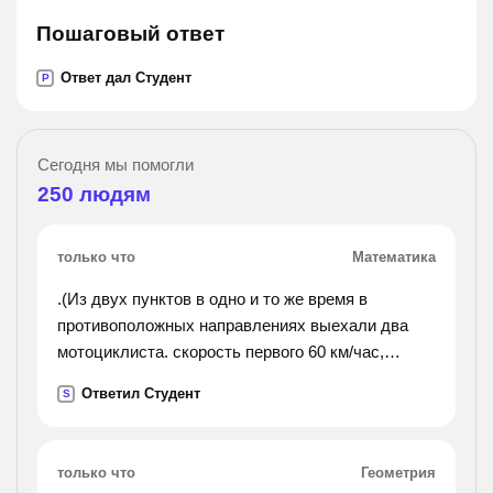
Пошаговый ответ
Ответ дал Студент
P
Сегодня мы помогли
250
людям
только что
Математика
.(Из двух пунктов в одно и то же время в
противоположных направлениях выехали два
мотоциклиста. скорость первого 60 км/час,
скорость второго на 15 км/час больше. найдите
Ответил Студент
S
расстояние между пунктами, если известно, что
они ехали 6
часов.).
только что
Геометрия