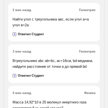
2 мин назад
Геометрия
Найти угол с треугольника авс, если угол а=а
угол в=2а
Ответил Студент
S
3 мин назад
Геометрия
Втреугольнике abc ab=bc, ac=16cм, bd-медиана.
найдите расстояние от точки а до прямой bd
Ответил Студент
S
4 мин назад
Физика
Масса 14,92*10 в 25 молекул инертного газа
составляет 5 кг. какой это газ?