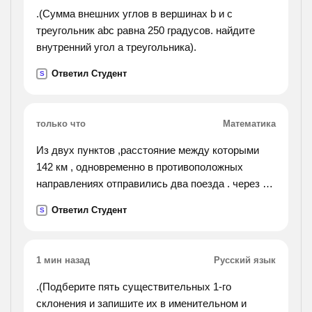
.(Сумма внешних углов в вершинах b и c
треугольник abc равна 250 градусов. найдите
внутренний угол а треугольника).
Ответил Студент
S
только что
Математика
Из двух пунктов ,расстояние между которыми
142 км , одновременно в противоположных
направлениях отправились два поезда . через 5
часов оба поезда сделали остановку. в это
Ответил Студент
S
время расстояние между было 842 км . найди
скорость
второго поезда , если первый км .
1 мин назад
Русский язык
.(Подберите пять существительных 1-го
склонения и запишите их в именительном и