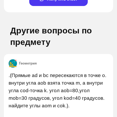
Другие вопросы по
предмету
Геометрия
.(Прямые ad и bc пересекаются в точке o.
внутри угла aob взята точка m, а внутри
угла сod-точка k. угол aob=80,угол
mob=30 градусов, угол kod=40 градусов.
найдите углы aom и cok.).