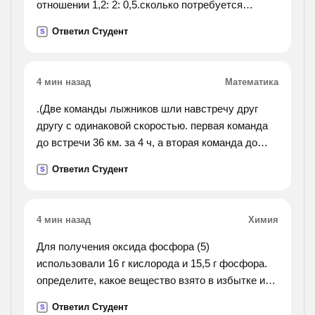
отношении 1,2: 2: 0,5.сколько потребуется
коричневой и белой красок вместе, если имеется
Ответил Студент
S
240г жёлтой краски?).
4 мин назад
Математика
.(Две команды лыжников шли навстречу друг
другу с одинаковой скоростью. первая команда
до встречи 36 км. за 4 ч, а вторая команда до
встречи 18 км. сколько времены была в пути
Ответил Студент
S
вторая команда? напишите по действиям вот
так например 1)40: 2=20(км)-надо).
4 мин назад
Химия
Для получения оксида фосфора (5)
использовали 16 г кислорода и 15,5 г фосфора.
определите, какое вещество взято в избытке и
какая масса оксида фосфора (5) получена в этой
Ответил Студент
S
реакции.