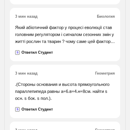
3 мин назад
Биология
Який абіотичний фактор у процесі еволюції став
головним регулятором і сигналом сезонних змін у
житті рослин та тварин ? чому саме цей фактор ,
а не інший?
Ответил Студент
S
3 мин назад
Геометрия
.(Стороны основания и высота прямоугольного
параллепипеда равны а=6.в=4.н=8см. найти s
осн. s бок. s пол.).
Ответил Студент
S