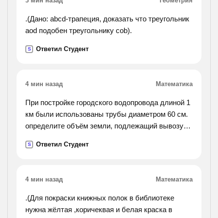
3 мин назад
Геометрия
.(Дано: abcd-трапеция, доказать что треугольник
aod подобен треугольнику cob).
Ответил Студент
S
4 мин назад
Математика
При постройке городского водопровода длиной 1
км были использованы трубы диаметром 60 см.
определите объём земли, подлежащий вывозу
при прокладе водопровода
Ответил Студент
S
4 мин назад
Математика
.(Для покраски книжных полок в библиотеке
нужна жёлтая ,коричеквая и белая краска в