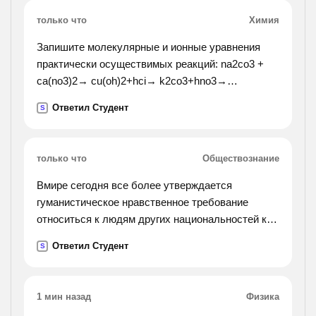
только что
Химия
Запишите молекулярные и ионные уравнения
практически осуществимых реакций: na2co3 +
ca(no3)2→ cu(oh)2+hci→ k2co3+hno3→
naoh+h3po4→ kno3+na2so4→ mgco3+hci→
Ответил Студент
S
fe(no3)3+koh→ fe(oh)2+hno3→
только что
Обществознание
Вмире сегодня все более утверждается
гуманистическое нравственное требование
относиться к людям других национальностей как
к равным деликатно терпимо уважительно. как
Ответил Студент
S
вы понимаете смысл этого нравственного
требования?
объясните на конкретных примерах.
1 мин назад
Физика