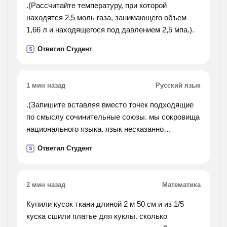
.(Рассчитайте температуру, при которой
находятся 2,5 моль газа, занимающего объем
1,66 л и находящегося под давлением 2,5 мпа.).
Ответил Студент
S
1 мин назад
Русский язык
.(Запишите вставляя вместо точек подходящие
по смыслу сочинительные союзы. мы сокровища
национального языка. язык несказанно
богат,.пушкин, гоголь, черпали в языке народную
Ответил Студент
S
мудрость в свою очередь обогащали его.).
2 мин назад
Математика
Купили кусок ткани длиной 2 м 50 см и из 1/5
куска сшили платье для куклы. сколько