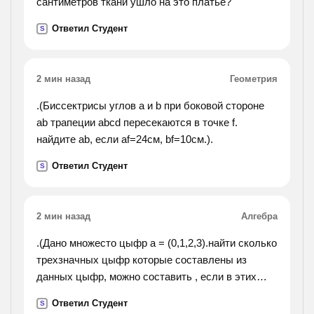
сантиметров ткани ушло на это платье?
Ответил Студент
S
2 мин назад
Геометрия
.(Биссектрисы углов a и b при боковой стороне
ab трапеции abcd пересекаются в точке f.
найдите ab, если af=24см, bf=10см.).
Ответил Студент
S
2 мин назад
Алгебра
.(Дано множесто цыфр а = (0,1,2,3).найти сколько
трехзначных цыфр которые составлены из
данных цыфр, можно составить , если в этих
числах они не повторяются?).
Ответил Студент
S