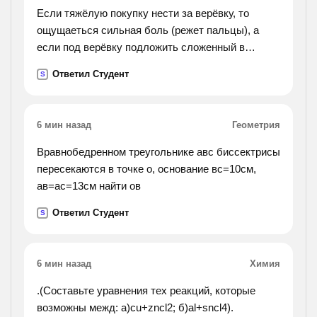
Если тяжёлую покупку нести за верёвку, то
ощущаеться сильная боль (режет пальцы), а
если под верёвку подложить сложенный в
несколько раз лист бумаги, то боль
Ответил Студент
S
уменьшаеться. объясните почему?
6 мин назад
Геометрия
Вравнобедренном треугольнике авс биссектрисы
пересекаются в точке о, основание вс=10см,
ав=ас=13см найти ов
Ответил Студент
S
6 мин назад
Химия
.(Составьте уравнения тех реакций, которые
возможны межд: а)cu+zncl2; б)al+sncl4).