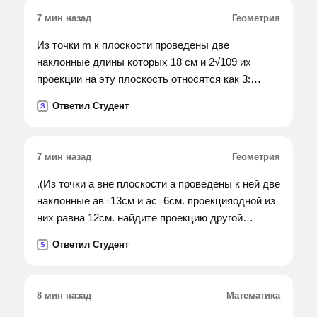
7 мин назад
Геометрия
Из точки m к плоскости проведены две
наклонные длины которых 18 см и 2√109 их
проекции на эту плоскость относятся как 3:
4.найдите расстояние от точки до плоскости? .
Ответил Студент
S
7 мин назад
Геометрия
.(Из точки а вне плоскости а проведены к ней две
наклонные ав=13см и ас=6см. проекцияодной из
них равна 12см. найдите проекцию другой
наклонной.).
Ответил Студент
S
8 мин назад
Математика