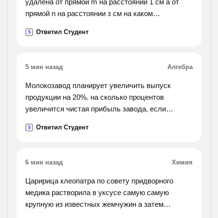
удалена от прямой m на расстоянии 1 см а от
прямой n на расстоянии з см на каком
расстоянии друг от друга находятся
Ответил Студент
S
параллельные прямые m, n? сколько решений
имеет ?).
5 мин назад
Алгебра
Молокозавод планирует увеличить выпуск
продукции на 20%. на сколько процентов
увеличится чистая прибыль завода, если
отпускная цена его продукции возросла на 25%,
Ответил Студент
S
а её себестоимость для завода, которая до этого
составляла 3/4
отпускной цены, увеличилась на 40%.
6 мин назад
Химия
Царирица клеопатра по совету придворного
медика растворила в уксусе самую самую
крупную из известных жемчужин а затем
принимала раствор в течении некоторого