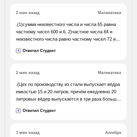
2 мин назад
Математика
.(1)сумма неизвестного числа и числа 65 равна
частному чисел 600 и 6. 2)частное числа 84 и
неизвестного числа равно частному чисел 72 и
12. записать и решить уравнение. 2 при закладке
Ответил Студент
S
сада ученики третьего класса посадили 96
саженцев, а
второклассники -78. каждый третьеклассник
2 мин назад
Математика
посадил по 3 саженца, а каждый
второклассник-2.сколько всего учеников этих
.(Цех по производству из стали выпускает вёдра
двух классов работали на посадке саженцев?).
емкостью 15 и 20 литров. причём ежедневно 20
литровых вёдер выпускается в три раза больше,
чем 15-литровых, а общий объём всех ведёр
Ответил Студент
S
составляет 675 литров. сколько вёдер каждого
вида
выпускается ежедневно?).
3 мин назад
Алгебра