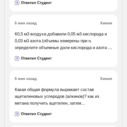
Ответил Студент
S
времени какую реакцию осуществила клеопатра
какое соединение
она принимала
6 мин назад
Химия
К0,5 м3 воздуха добавили 0,05 м3 кислорода и
0,03 м3 азота (объемы измерены при н.
определите объемные доли кислорода и азота в
полученной смеси.
Ответил Студент
S
6 мин назад
Химия
Какая общая формула выражает состав
ацетиленовых углеродов (алкинов)? как из
метана получить ацетилен, затем
винилацетилен, а из последнего хлоропрен?
Ответил Студент
S