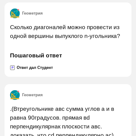
Геометрия
Сколько диагоналей можно провести из
одной вершины выпуклого n-угольника?
Пошаговый ответ
Ответ дал Студент
P
Геометрия
.(Втреугольнике авс сумма углов а и в
равна 90градусов. прямая вd
перпендикулярнак плоскости авс.
доказать, что сd перпендикулярно ас).