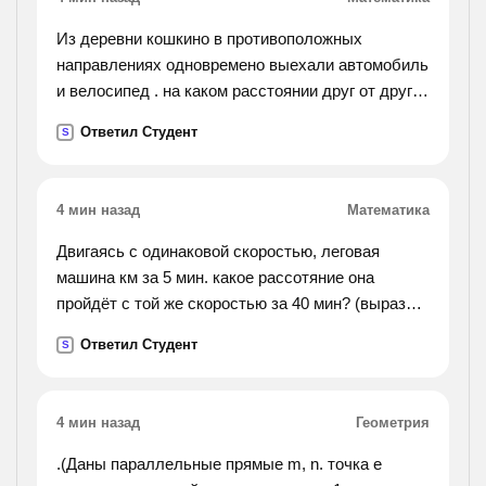
Из деревни кошкино в противоположных
направлениях одновремено выехали автомобиль
и велосипед . на каком расстоянии друг от друга
они быличерез 2 часа , если автомобиль
Ответил Студент
S
двигался со скоростью 60 км / час , а скорость
велосипеда
была в 5 раз меньше?
4 мин назад
Математика
Двигаясь с одинаковой скоростью, леговая
машина км за 5 мин. какое рассотяние она
пройдёт с той же скоростью за 40 мин? (вырази 6
км в метрах)
Ответил Студент
S
4 мин назад
Геометрия
.(Даны параллельные прямые m, n. точка е