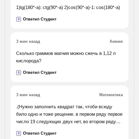
1)tg(180*-a): ctg(90*-a) 2)cos(90*-a)-1: cos(180*-a)
Ответил Студент
S
3 мин назад
Химия
Сколько граммов магния можно сжечь в 1,12 л
кислорода?
Ответил Студент
S
3 мин назад
Математика
.(Нужно заполнить квадрат так, чтоби всюду
било одно и тоже рещение. в первом ряду первое
число 19 следующих двух нет, во втором ряду
первого числа нет а второе 23,третье 10. в
Ответил Студент
S
третьем ряду тоже нет первого числа, а второе