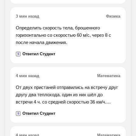
7,третье 27.).
3 мин назад
Физика
Определить скорость тела, брошенного
горизонтально со скоростью 60 м/с, через 8 с
после начала движения.
Ответил Студент
S
4 мин назад
Математика
От двух пристаней отправились на встречу друг
другу два теплохода. один из них шёл до
встречи 4 ч. со средней скоростью 36 км/ч.
другой теплоход до встречи третью часть пути,
Ответил Студент
S
пройденного первым. поставь вопрос и реши .
4 мин назад
Математика