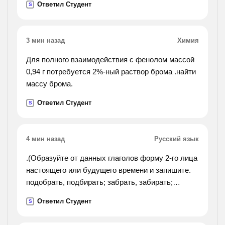
Ответил Студент
S
3 мин назад
Химия
Для полного взаимодействия с фенолом массой
0,94 г потребуется 2%-ный раствор брома .найти
массу брома.
Ответил Студент
S
4 мин назад
Русский язык
.(Образуйте от данных глаголов форму 2-го лица
настоящего или будущего времени и запишите.
подобрать, подбирать; забрать, забирать;
собрать, собирать; задрать, задирать; отпереть,
Ответил Студент
S
отпирать; натереть, натирать. !).