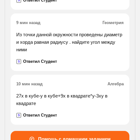
Ответил Студент
S
обтачивал токарь используя новый резец?).
9 мин назад
Геометрия
Из точки данной окружности проведены диаметр
и хорда равная радиусу . найдите угол между
ними
Ответил Студент
S
10 мин назад
Алгебра
27x в кубе-y в кубе+9x в квадрате*y-3xy в
квадрате
Ответил Студент
S
Помощь с домашним заданием