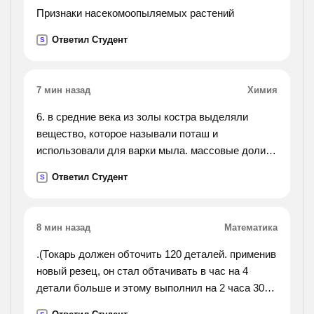
Признаки насекомоопыляемых растений
Ответил Студент
S
7 мин назад
Химия
6. в средние века из золы костра выделяли
вещество, которое называли поташ и
использовали для варки мыла. массовые доли
элементов в этом веществе: калий – 56,6%,
Ответил Студент
S
углерод – 8,7%, кислород – 34,7%. определите
формулу поташа.
8 мин назад
Математика
.(Токарь должен обточить 120 деталей. применив
новый резец, он стал обтачивать в час на 4
детали больше и этому выполнил на 2 часа 30
минут раньше срока. сколько делталей в час