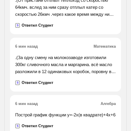
.(От пристани отплыл теплоход со скоростью
64кмч. вслед за ним сразу отплыл катер со
скоростью 26кмч .через какое время между ними
будет расстояние 76км).
Ответил Студент
S
6 мин назад
Математика
.(За одну смену на молокозаводе изготовили
300кг сливочного масла и маргарина. всё масло
разложили в 12 одинаковых коробок, поровну в
каждую, а весь маргарин разложили поровну в 8
Ответил Студент
S
таких коробок. сколько килограммов масла и
маргарина было изготовлено?).
6 мин назад
Алгебра
Построй график функции у=-2х(в квадрате)+4х+6
Ответил Студент
S