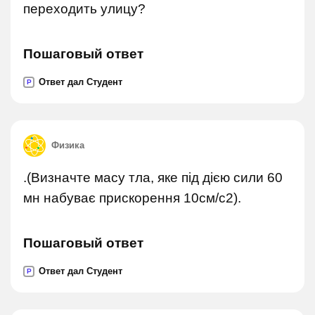
переходить улицу?
Пошаговый ответ
Ответ дал Студент
P
Физика
.(Визначте масу тла, яке під дією сили 60
мн набуває прискорення 10см/с2).
Пошаговый ответ
Ответ дал Студент
P