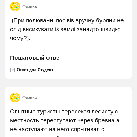
Физика
.(При полюванні посівів вручну буряни не
слід висикувати із землі занадто швидко.
чому?).
Пошаговый ответ
Ответ дал Студент
P
Физика
Опытные туристы пересекая лесистую
местность переступают через бревна а
не наступают на него спрыгивая с