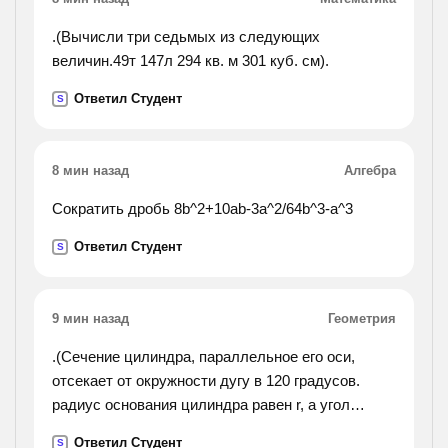
.(Вычисли три седьмых из следующих
величин.49т 147л 294 кв. м 301 куб. см).
Ответил Студент
S
8 мин назад
Алгебра
Сократить дробь 8b^2+10ab-3a^2/64b^3-a^3
Ответил Студент
S
9 мин назад
Геометрия
.(Сечение цилиндра, параллельное его оси,
отсекает от окружности дугу в 120 градусов.
радиус основания цилиндра равен r, а угол
между диаганалью сечения и осью цилиндра
Ответил Студент
S