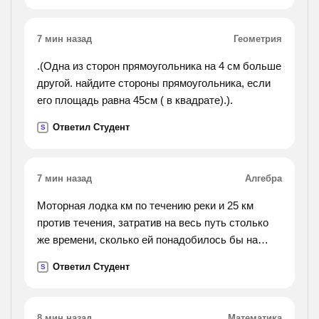
7 мин назад
Геометрия
.(Одна из сторон прямоугольника на 4 см больше
другой. найдите стороны прямоугольника, если
его площадь равна 45см ( в квадрате).).
Ответил Студент
S
7 мин назад
Алгебра
Моторная лодка км по течению реки и 25 км
против течения, затратив на весь путь столько
же времени, сколько ей понадобилось бы на
прохождение 54 км в стоячей воде. определить
Ответил Студент
S
скорость лодки в стоячей воде, если
известно, что скорость течения реки равна 2 км/
ч.
8 мин назад
Математика