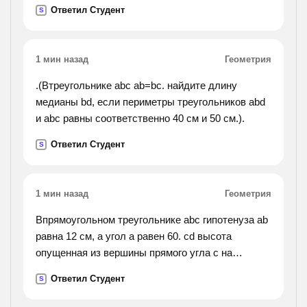
Ответил Студент
S
1 мин назад
Геометрия
.(Втреугольнике abc ab=bc. найдите длину
медианы bd, если периметры треугольников abd
и abc равны соответственно 40 см и 50 см.).
Ответил Студент
S
1 мин назад
Геометрия
Впрямоугольном треугольнике abc гипотенуза ab
равна 12 см, а угол a равен 60. cd высота
опущенная из вершины прямого угла c на
гипотенузу ab. найдите длину отрезка ad
Ответил Студент
S