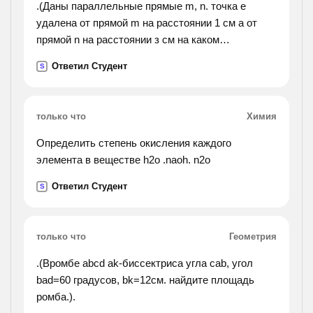
.(Даны параллельные прямые m, n. точка е
удалена от прямой m на расстоянии 1 см а от
прямой n на расстоянии з см на каком
расстоянии друг от друга находятся
Ответил Студент
S
параллельные прямые m, n? сколько решений
имеет ?).
только что
Химия
Определить степень окисления каждого
элемента в веществе h2o .naoh. n2o
Ответил Студент
S
только что
Геометрия
.(Вромбе abcd ak-биссектриса угла cab, угол
bad=60 градусов, bk=12см. найдите площадь
ромба.).