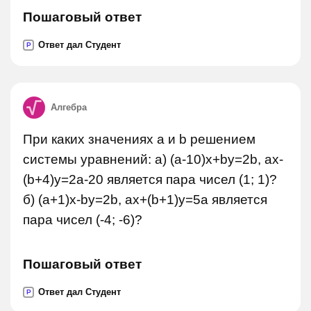
Пошаговый ответ
Ответ дал Студент
P
Алгебра
При каких значениях a и b решением
системы уравнений: а) (a-10)x+by=2b, ax-
(b+4)y=2a-20 является пара чисел (1; 1)?
б) (а+1)х-by=2b, ax+(b+1)y=5a является
пара чисел (-4; -6)?
Пошаговый ответ
Ответ дал Студент
P