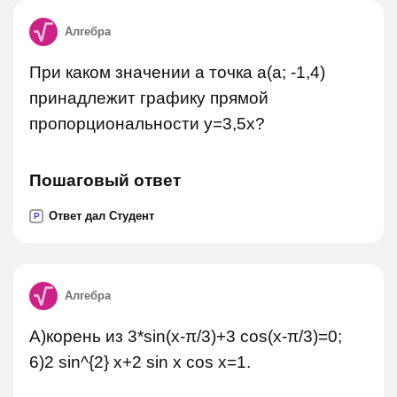
Алгебра
При каком значении а точка а(а; -1,4)
принадлежит графику прямой
пропорциональности y=3,5x?
Пошаговый ответ
Ответ дал Студент
P
Алгебра
А)корень из 3*sin(x-π/3)+3 cos(x-π/3)=0;
6)2 sin^{2} x+2 sin x cos x=1.