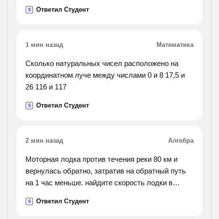
прессе на малый поршень площадью 4
Ответил Студент
S
сантиметра в квадрате?).
1 мин назад
Математика
Сколько натуральных чисел расположено на
координатном луче между числами 0 и 8 17,5 и
26 116 и 117
Ответил Студент
S
2 мин назад
Алгебра
Моторная лодка против течения реки 80 км и
вернулась обратно, затратив на обратный путь
на 1 час меньше. найдите скорость лодки в
стоячей воде, если скорость течения 2 км/час.
Ответил Студент
S
ответ в км/ч