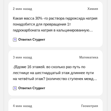
2 мин назад
Химия
Какая масса 30% -го раствора гидроксида натрия
понадобится для превращения 1т
гидрокарбоната натрия в кальцинированную
соду
Ответил Студент
S
3 мин назад
Математика
.(Вдоме 16 этажей. во сколько раз путь по
лестнице на шестнадцатый этаж длиннее пути
на четвётый этаж? (количество ступенек между
этажами одинаковое.)ответ. в 5 раз. объясни, как
Ответил Студент
S
нашли ответ.).
4 мин назад
Геометрия