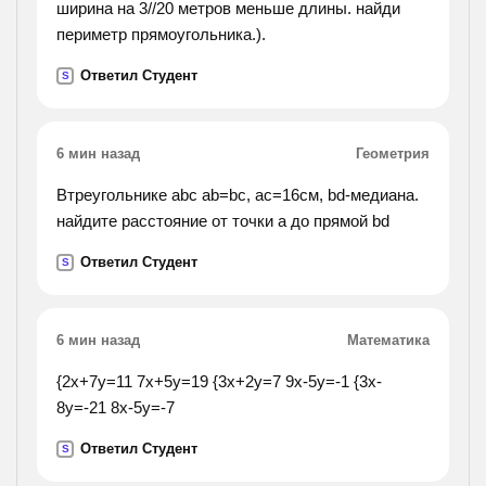
ширина на 3//20 метров меньше длины. найди
периметр прямоугольника.).
Ответил Студент
S
6 мин назад
Геометрия
Втреугольнике abc ab=bc, ac=16cм, bd-медиана.
найдите расстояние от точки а до прямой bd
Ответил Студент
S
6 мин назад
Математика
{2x+7y=11 7x+5y=19 {3x+2y=7 9x-5y=-1 {3x-
8y=-21 8x-5y=-7
Ответил Студент
S