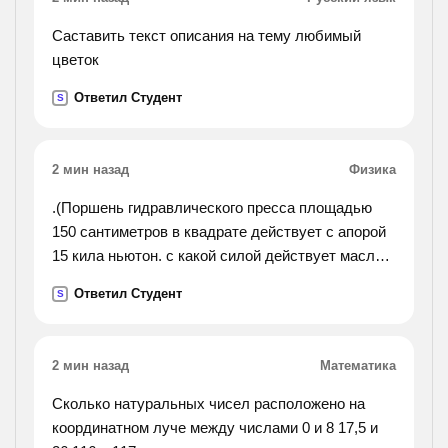
Саставить текст описания на тему любимый
цветок
Ответил Студент
S
2 мин назад
Физика
.(Поршень гидравлического пресса площадью
150 сантиметров в квадрате действует с апорой
15 кила ньютон. с какой силой действует масло в
прессе на малый поршень площадью 4
Ответил Студент
S
сантиметра в квадрате?).
2 мин назад
Математика
Сколько натуральных чисел расположено на
координатном луче между числами 0 и 8 17,5 и