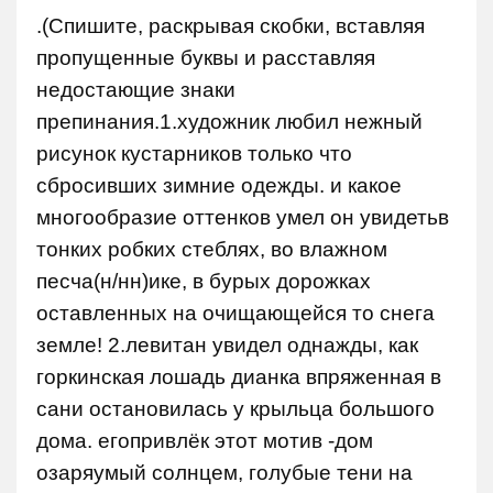
.(Спишите, раскрывая скобки, вставляя
пропущенные буквы и расставляя
недостающие знаки
препинания.1.художник любил нежный
рисунок кустарников только что
сбросивших зимние одежды. и какое
многообразие оттенков умел он увидетьв
тонких робких стеблях, во влажном
песча(н/нн)ике, в бурых дорожках
оставленных на очищающейся то снега
земле! 2.левитан увидел однажды, как
горкинская лошадь дианка впряженная в
сани остановилась у крыльца большого
дома. егопривлёк этот мотив -дом
озаряумый солнцем, голубые тени на