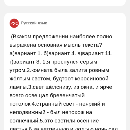
Русский язык
.(Вкаком предложении наиболее полно
выражена основная мысль текста?
а)вариант 1. б)вариант 4. в)вариант 11.
г)вариант 8. 1.я проснулся серым
утром.2.комната была залита ровным
жёлтым светом, будтоот керосиновой
лампы.3.свет шёлснизу, из окна, и ярче
всего освещал бревенчатый
потолок.4.странный свет - неяркий и
неподвижный - был непохож на
солнечный.5.это светили осенние
листья.6.за ветренную и долгую ночь сад