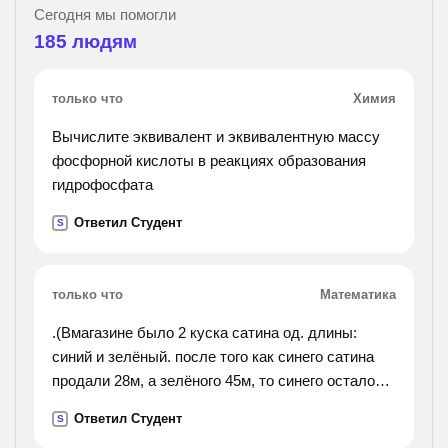
Сегодня мы помогли
185
людям
только что
Химия
Вычислите эквивалент и эквивалентную массу
фосфорной кислоты в реакциях образования
гидрофосфата
Ответил Студент
S
только что
Математика
.(Вмагазине было 2 куска сатина од. длины:
синий и зелёный. после того как синего сатина
продали 28м, а зелёного 45м, то синего осталось
вдвое больше. сколько сатина было в 2х кусках
Ответил Студент
S
первоночально?).