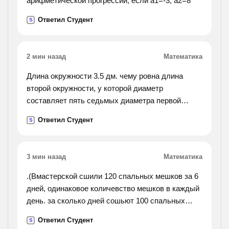
арифметической прогрессии, если а1=-3, а2=8
Ответил Студент
S
2 мин назад
Математика
Длина окружности 3.5 дм. чему ровна длина
второй окружности, у которой диаметр
составляет пять седьмых диаметра первой
окружности?
Ответил Студент
S
3 мин назад
Математика
.(Вмастерской сшили 120 спальных мешков за 6
дней, одинаковое количевство мешков в каждый
день. за сколько дней сошьют 100 спальных
мешков, если ежедневно будут шить на 5
Ответил Студент
S
мешков больше. составь краткую запись и