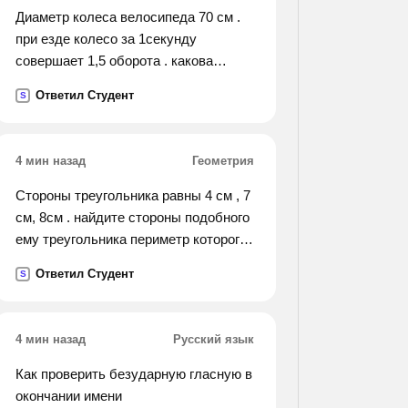
Диаметр колеса велосипеда 70 см .
при езде колесо за 1секунду
совершает 1,5 оборота . какова
скорость велосипедиста в м/с
Ответил Студент
S
4 мин назад
Геометрия
Стороны треугольника равны 4 см , 7
см, 8см . найдите стороны подобного
ему треугольника периметр которого
равен 57 см
Ответил Студент
S
4 мин назад
Русский язык
Как проверить безударную гласную в
окончании имени