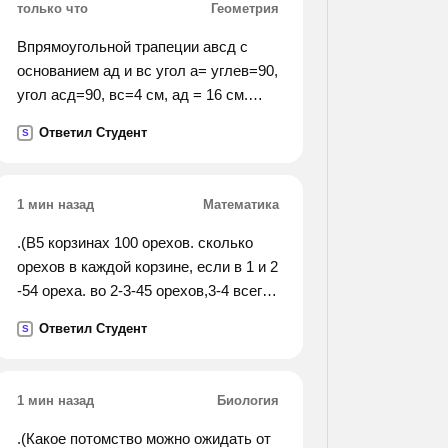
только что
Геометрия
Впрямоугольной трапеции авсд с
основанием ад и вс угол а= углев=90,
угол асд=90, вс=4 см, ад = 16 см.
найти углы с и д трапеции.
Ответил Студент
S
1 мин назад
Математика
.(В5 корзинах 100 орехов. сколько
орехов в каждой корзине, если в 1 и 2
-54 ореха. во 2-3-45 орехов,3-4 всего
34 ореха,4-5-орехов 30).
Ответил Студент
S
1 мин назад
Биология
.(Какое потомство можно ожидать от