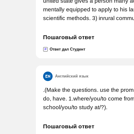
united state gives a person many 
mentally equipped to apply to his la
scientific methods. 3) inrural commu
Пошаговый ответ
Ответ дал Студент
P
Английский язык
.(Make the questions. use the prompt
do, have. 1.where/you/to come from
school/you/to study at/?).
Пошаговый ответ