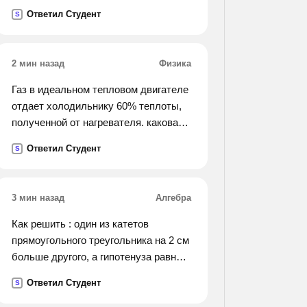
грамматическая, синтаксическая,
Ответил Студент
S
стилистическая). запишите
исправленный вариант предложения.
1)полезная емкость скрепера
2 мин назад
Физика
составляет 1500 килограмм.
2)докладчик остановилась на самых
Газ в идеальном тепловом двигателе
основных проблемах. 3)нога
отдает холодильнику 60% теплоты,
провалилась в снег почти до колена.
полученной от нагревателя. какова
их трудно было вытаскивать. 4)за
температура нагревателя, если
Ответил Студент
S
последний год спортсмены
температура холодильника 200к?
достигнули больших успехов. 5)он
ругает нелепые порядки, заведенные
3 мин назад
Алгебра
на
хирургическом отделении. 6)на
Как решить : один из катетов
конференции было подчеркнуто, что
прямоугольного треугольника на 2 см
для нормализации работы отдела
больше другого, а гипотенуза равна
потребуются несколько месяцев.
10 смю найдите катеты
Ответил Студент
7)основание гортани образует
S
прямоугольного треугольника
перстневидный хрящ, напоминающий