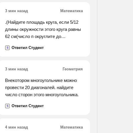
перстень с печаткой. 8)всего
3 мин назад
Математика
премиями удостоены более 100
человек. 9)мы получили не только
.(Найдите площадь круга, если 5/12
автомашины, а также и тракторы.
длины окружности этого круга равны
10)хотя в году мы и неплохо
62 см(число п округлите до
поработали, но однако у нас есть
десятых)).
возможность трудиться еще лучше.
Ответил Студент
S
3 мин назад
Геометрия
Внекотором многоугольнике можно
провести 20 диагоналей. найдите
число сторон этого многоугольника.
Ответил Студент
S
4 мин назад
Математика