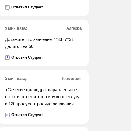
Ответил Студент
S
5 мин назад
Алгебра
Докажите что значение 7^33+7^31
делится на 50
Ответил Студент
S
5 мин назад
Геометрия
.(Сечение цилиндра, параллельное
его оси, отсекает от окружности дугу
в 120 градусов. радиус основания
цилиндра равен r, а угол между
Ответил Студент
S
диаганалью сечения и осью
цилиндра равен 30 градусам.