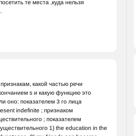
посетить те места ,куда нельзя
.
признакам, какой частью речи
ончанием s и какую функцию это
ли оно: показателем 3 го лица
sent indefinite ; признаком
ествительного ; показателем
ществительного 1) the education in the