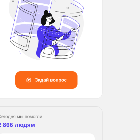
Задай вопрос
За
Сегодня мы помогли
2 866
людям