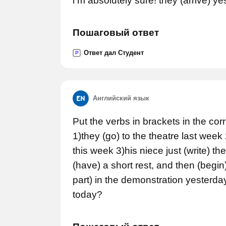
i m absolutely sure! they (arrive) ye
Пошаговый ответ
Ответ дал Студент
P
Английский язык
Put the verbs in brackets in the cor
1)they (go) to the theatre last week
this week 3)his niece just (write) th
(have) a short rest, and then (begin
part) in the demonstration yesterday
today?