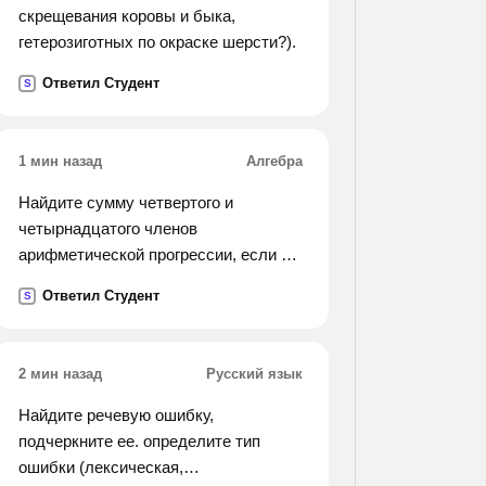
скрещевания коровы и быка,
гетерозиготных по окраске шерсти?).
Ответил Студент
S
1 мин назад
Алгебра
Найдите сумму четвертого и
четырнадцатого членов
арифметической прогрессии, если её
девятый член равен 24.
Ответил Студент
S
2 мин назад
Русский язык
Найдите речевую ошибку,
подчеркните ее. определите тип
ошибки (лексическая,