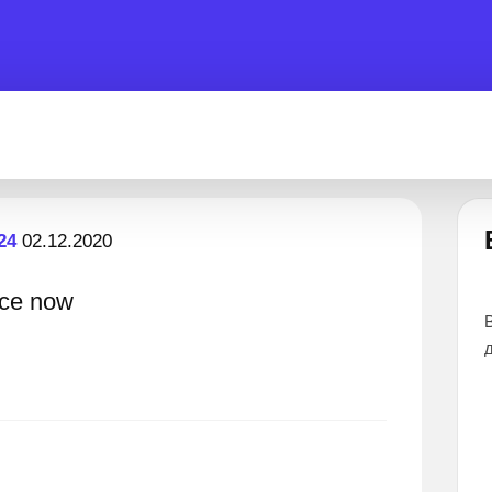
Есть вопрос?
24
02.12.2020
race now
ы помочь 24 часа
Все эксперты прошли тщательный отбор и
дают наиболее точные и понятные ответы