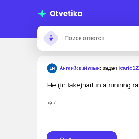
мощь с
Застрял?
: задал
icario12
Английский язык
омашними
He (to take)part in a running 
даниями
00 000+ пошаговых ответов
Лучшие эксперты готов
7