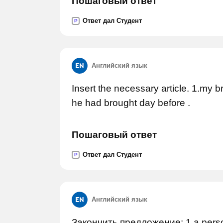
Пошаговый ответ
Ответ дал Студент
P
Английский язык
Insert the necessary article. 1.my 
he had brought day before .
Пошаговый ответ
Ответ дал Студент
P
Английский язык
Закончить предложение: 1.a person