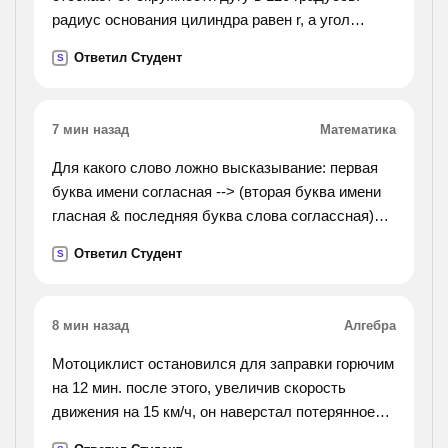
радиус основания цилиндра равен r, а угол
между диаганалью сечения и осью цилиндра
Ответил Студент
S
равен 30 градусам. найдите объём цилиндра.).
7 мин назад
Математика
Для какого слово ложно высказывание: первая
буква имени согласная --> (вторая буква имени
гласная & последняя буква слова соглассная)?
варианты ответа: 1)жара 2)орда 3) огород
Ответил Студент
S
4)парад
8 мин назад
Алгебра
Мотоциклист остановился для заправки горючим
на 12 мин. после этого, увеличив скорость
движения на 15 км/ч, он наверстал потерянное
время на расстоянии 60 км. с какой скоростью он