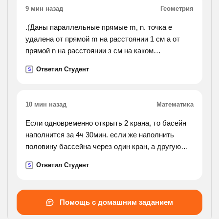
9 мин назад
Геометрия
.(Даны параллельные прямые m, n. точка е
удалена от прямой m на расстоянии 1 см а от
прямой n на расстоянии з см на каком
расстоянии друг от друга находятся
Ответил Студент
S
параллельные прямые m, n? сколько решений
имеет ?).
10 мин назад
Математика
Если одновременно открыть 2 крана, то басейн
наполнится за 4ч 30мин. если же наполнить
половину бассейна через один кран, а другую
половину - через другой, то для наполнения
Ответил Студент
S
бассейна потребуется 12 ч. за какое время
наполняет
бассейн каждый кран? , напишите подробно.
Помощь с домашним заданием