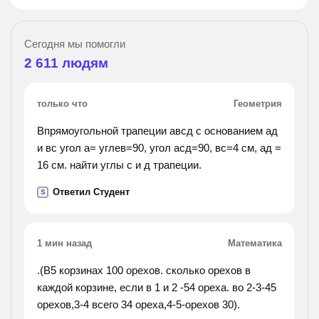
Сегодня мы помогли
2 611
людям
только что
Геометрия
Впрямоугольной трапеции авсд с основанием ад
и вс угол а= углев=90, угол асд=90, вс=4 см, ад =
16 см. найти углы с и д трапеции.
Ответил Студент
S
1 мин назад
Математика
.(В5 корзинах 100 орехов. сколько орехов в
каждой корзине, если в 1 и 2 -54 ореха. во 2-3-45
орехов,3-4 всего 34 ореха,4-5-орехов 30).