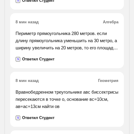
Ответил Студент
S
двигался после остановки?
8 мин назад
Алгебра
Периметр прямоугольника 280 метров. если
длину прямоугольника уменьшить на 30 метро, а
ширину увеличить на 20 метров, то его площадь
уменьшится на 300 метров квадратных. найти
Ответил Студент
S
длину и ширину данного прямоугольника.
8 мин назад
Геометрия
Вравнобедренном треугольнике авс биссектрисы
пересекаются в точке о, основание вс=10см,
ав=ас=13см найти ов
Ответил Студент
S