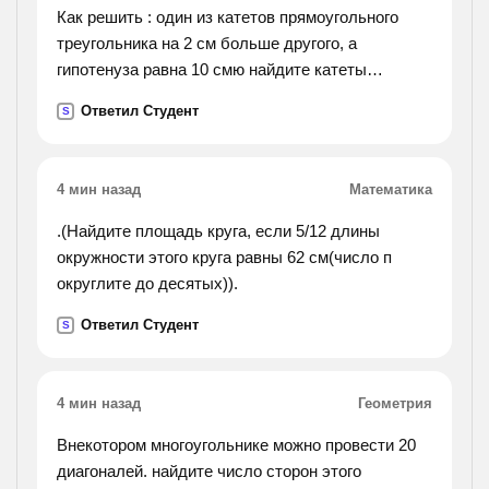
хрящ, напоминающий перстень с печаткой.
Как решить : один из катетов прямоугольного
8)всего
треугольника на 2 см больше другого, а
премиями удостоены более 100 человек. 9)мы
гипотенуза равна 10 смю найдите катеты
получили не только автомашины, а также и
прямоугольного треугольника
Ответил Студент
тракторы. 10)хотя в году мы и неплохо
S
поработали, но однако у нас есть возможность
трудиться еще лучше.
4 мин назад
Математика
.(Найдите площадь круга, если 5/12 длины
окружности этого круга равны 62 см(число п
округлите до десятых)).
Ответил Студент
S
4 мин назад
Геометрия
Внекотором многоугольнике можно провести 20
диагоналей. найдите число сторон этого