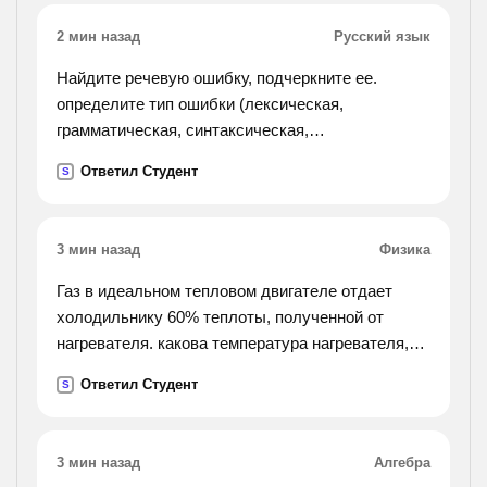
2 мин назад
Русский язык
Найдите речевую ошибку, подчеркните ее.
определите тип ошибки (лексическая,
грамматическая, синтаксическая,
стилистическая). запишите исправленный
Ответил Студент
S
вариант предложения. 1)полезная емкость
скрепера составляет 1500 килограмм.
2)докладчик остановилась на самых основных
3 мин назад
Физика
проблемах. 3)нога провалилась в снег почти до
колена. их трудно было вытаскивать. 4)за
Газ в идеальном тепловом двигателе отдает
последний год спортсмены достигнули больших
холодильнику 60% теплоты, полученной от
успехов. 5)он ругает нелепые порядки,
нагревателя. какова температура нагревателя,
заведенные на
если температура холодильника 200к?
Ответил Студент
S
хирургическом отделении. 6)на конференции
было подчеркнуто, что для нормализации
работы отдела потребуются несколько месяцев.
3 мин назад
Алгебра
7)основание гортани образует перстневидный