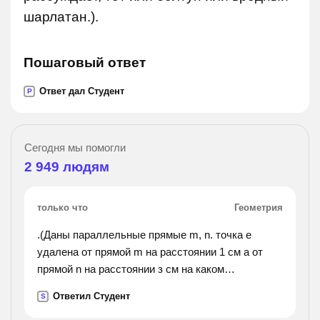
шарлатан.).
Пошаговый ответ
Ответ дал Студент
P
Сегодня мы помогли
2 949
людям
только что
Геометрия
.(Даны параллельные прямые m, n. точка е
удалена от прямой m на расстоянии 1 см а от
прямой n на расстоянии з см на каком
расстоянии друг от друга находятся
Ответил Студент
S
параллельные прямые m, n? сколько решений