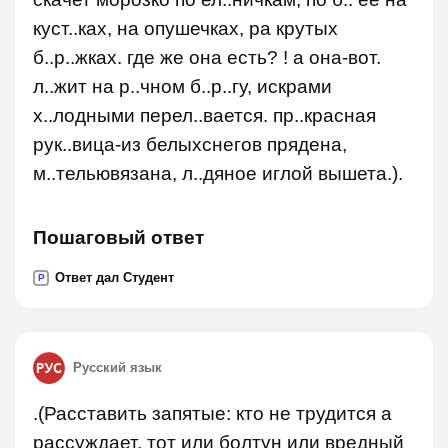
куст..ках, на опушечках, ра крутых
б..р..жках. где же она есть? ! а она-вот.
л..жит на р..чном б..р..гу, искрами
х..лодными перел..вается. пр..красная
рук..вица-из белыхснегов прядена,
м..тельювязана, л..дяное иглой вышета.).
Пошаговый ответ
Ответ дал Студент
P
Русский язык
.(Расставить запятые: кто не трудится а
рассуждает, тот или болтун или вредный