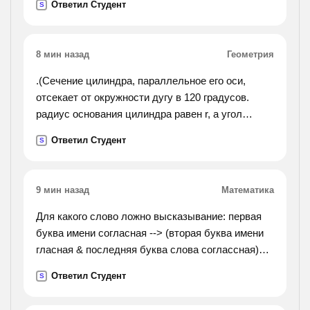
Ответил Студент
S
8 мин назад
Геометрия
.(Сечение цилиндра, параллельное его оси,
отсекает от окружности дугу в 120 градусов.
радиус основания цилиндра равен r, а угол
между диаганалью сечения и осью цилиндра
Ответил Студент
S
равен 30 градусам. найдите объём цилиндра.).
9 мин назад
Математика
Для какого слово ложно высказывание: первая
буква имени согласная --> (вторая буква имени
гласная & последняя буква слова соглассная)?
варианты ответа: 1)жара 2)орда 3) огород
Ответил Студент
S
4)парад