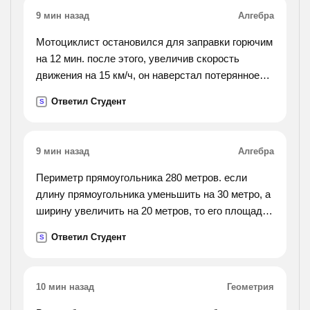
9 мин назад
Алгебра
Мотоциклист остановился для заправки горючим
на 12 мин. после этого, увеличив скорость
движения на 15 км/ч, он наверстал потерянное
время на расстоянии 60 км. с какой скоростью он
Ответил Студент
S
двигался после остановки?
9 мин назад
Алгебра
Периметр прямоугольника 280 метров. если
длину прямоугольника уменьшить на 30 метро, а
ширину увеличить на 20 метров, то его площадь
уменьшится на 300 метров квадратных. найти
Ответил Студент
S
длину и ширину данного прямоугольника.
10 мин назад
Геометрия