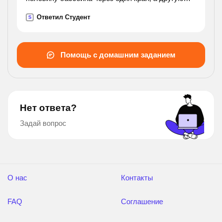
половину - через другой, то для наполнения
Ответил Студент
S
бассейна потребуется 12 ч. за какое время
наполняет
бассейн каждый кран? , напишите подробно.
Помощь с домашним заданием
Нет ответа?
Задай вопрос
О нас
Контакты
FAQ
Соглашение