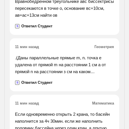
Вравнобедренном треугольнике авс биссектрисы
пересекаются в точке о, основание вс=10см,
ав=ас=13см найти ов
Ответил Студент
S
11 мин назад
Геометрия
.(Даны параллельные прямые m, n. точка е
удалена от прямой m на расстоянии 1 см а от
прямой n на расстоянии з см на каком
расстоянии друг от друга находятся
Ответил Студент
S
параллельные прямые m, n? сколько решений
имеет ?).
11 мин назад
Математика
Если одновременно открыть 2 крана, то басейн
наполнится за 4ч 30мин. если же наполнить
половину бассейна через один кран, а другую