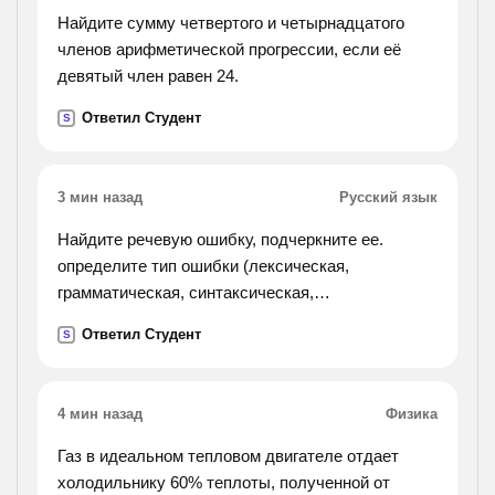
Найдите сумму четвертого и четырнадцатого
членов арифметической прогрессии, если её
девятый член равен 24.
Ответил Студент
S
3 мин назад
Русский язык
Найдите речевую ошибку, подчеркните ее.
определите тип ошибки (лексическая,
грамматическая, синтаксическая,
стилистическая). запишите исправленный
Ответил Студент
S
вариант предложения. 1)полезная емкость
скрепера составляет 1500 килограмм.
2)докладчик остановилась на самых основных
4 мин назад
Физика
проблемах. 3)нога провалилась в снег почти до
колена. их трудно было вытаскивать. 4)за
Газ в идеальном тепловом двигателе отдает
последний год спортсмены достигнули больших
холодильнику 60% теплоты, полученной от