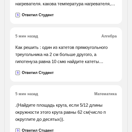
успехов. 5)он ругает нелепые порядки,
нагревателя. какова температура нагревателя,
заведенные на
если температура холодильника 200к?
Ответил Студент
S
хирургическом отделении. 6)на конференции
было подчеркнуто, что для нормализации
работы отдела потребуются несколько месяцев.
5 мин назад
Алгебра
7)основание гортани образует перстневидный
хрящ, напоминающий перстень с печаткой.
Как решить : один из катетов прямоугольного
8)всего
треугольника на 2 см больше другого, а
премиями удостоены более 100 человек. 9)мы
гипотенуза равна 10 смю найдите катеты
получили не только автомашины, а также и
прямоугольного треугольника
Ответил Студент
тракторы. 10)хотя в году мы и неплохо
S
поработали, но однако у нас есть возможность
трудиться еще лучше.
5 мин назад
Математика
.(Найдите площадь круга, если 5/12 длины
окружности этого круга равны 62 см(число п
округлите до десятых)).
Ответил Студент
S