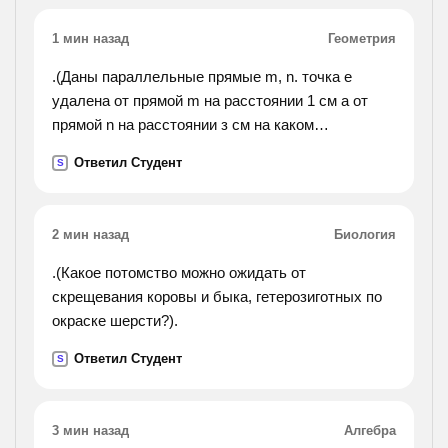
имеет ?).
1 мин назад
Геометрия
.(Даны параллельные прямые m, n. точка е
удалена от прямой m на расстоянии 1 см а от
прямой n на расстоянии з см на каком
расстоянии друг от друга находятся
Ответил Студент
S
параллельные прямые m, n? сколько решений
имеет ?).
2 мин назад
Биология
.(Какое потомство можно ожидать от
скрещевания коровы и быка, гетерозиготных по
окраске шерсти?).
Ответил Студент
S
3 мин назад
Алгебра