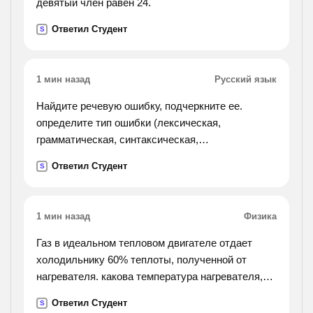
девятый член равен 24.
Ответил Студент
S
1 мин назад
Русский язык
Найдите речевую ошибку, подчеркните ее.
определите тип ошибки (лексическая,
грамматическая, синтаксическая,
стилистическая). запишите исправленный
Ответил Студент
S
вариант предложения. 1)полезная емкость
скрепера составляет 1500 килограмм.
2)докладчик остановилась на самых основных
1 мин назад
Физика
проблемах. 3)нога провалилась в снег почти до
колена. их трудно было вытаскивать. 4)за
Газ в идеальном тепловом двигателе отдает
последний год спортсмены достигнули больших
холодильнику 60% теплоты, полученной от
успехов. 5)он ругает нелепые порядки,
нагревателя. какова температура нагревателя,
заведенные на
если температура холодильника 200к?
Ответил Студент
S
хирургическом отделении. 6)на конференции