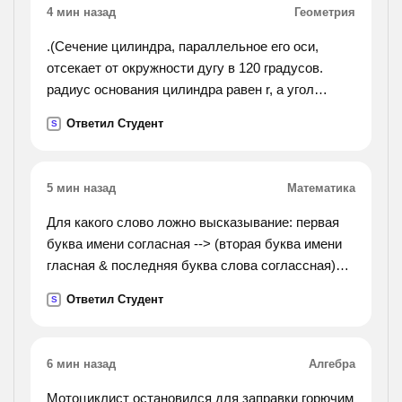
4 мин назад
Геометрия
.(Сечение цилиндра, параллельное его оси,
отсекает от окружности дугу в 120 градусов.
радиус основания цилиндра равен r, а угол
между диаганалью сечения и осью цилиндра
Ответил Студент
S
равен 30 градусам. найдите объём цилиндра.).
5 мин назад
Математика
Для какого слово ложно высказывание: первая
буква имени согласная --> (вторая буква имени
гласная & последняя буква слова соглассная)?
варианты ответа: 1)жара 2)орда 3) огород
Ответил Студент
S
4)парад
6 мин назад
Алгебра
Мотоциклист остановился для заправки горючим