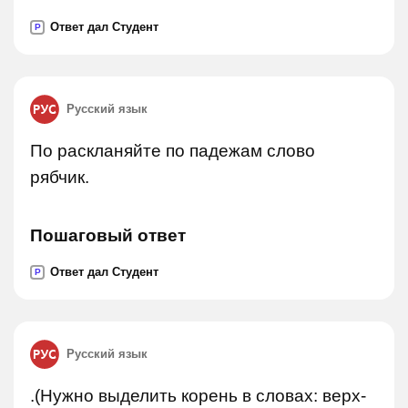
Ответ дал Студент
P
Русский язык
По раскланяйте по падежам слово
рябчик.
Пошаговый ответ
Ответ дал Студент
P
Русский язык
.(Нужно выделить корень в словах: верх-