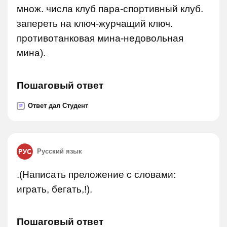
множ. числа клуб пара-спортивный клуб.
запереть на ключ-журчащий ключ.
противотанковая мина-недовольная
мина).
Пошаговый ответ
Ответ дал Студент
P
Русский язык
.(Написать преложение с словами:
играть, бегать,!).
Пошаговый ответ