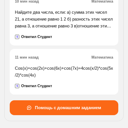
10 мин назад
Математика
Найдите два числа, если: а) сумма этих чисел
21, а отношение равно 1 2 б) разность этих чисел
равна 3, а отношение равно 3 в)отношение этих
чисел равно 1 1 2 а разность 1,56 г) отношение
Ответил Студент
S
этих чисел 5 6 а разность равна 5
11 мин назад
Математика
Cos(x)+cos(2x)+cos(6x)+cos(7x)=4cos(x/2)*cos(5x
/2)*cos(4x)
Ответил Студент
S
Помощь с домашним заданием