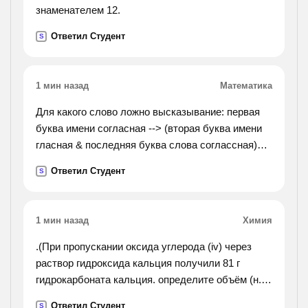
знаменателем 12.
Ответил Студент
S
1 мин назад
Математика
Для какого слово ложно высказывание: первая
буква имени согласная --> (вторая буква имени
гласная & последняя буква слова соглассная)?
варианты ответа: 1)жара 2)орда 3) огород
Ответил Студент
S
4)парад
1 мин назад
Химия
.(При пропускании оксида углерода (iv) через
раствор гидроксида кальция получили 81 г
гидрокарбоната кальция. определите объём (н.
у) и количество вещества оксида углерода (iv),
Ответил Студент
S