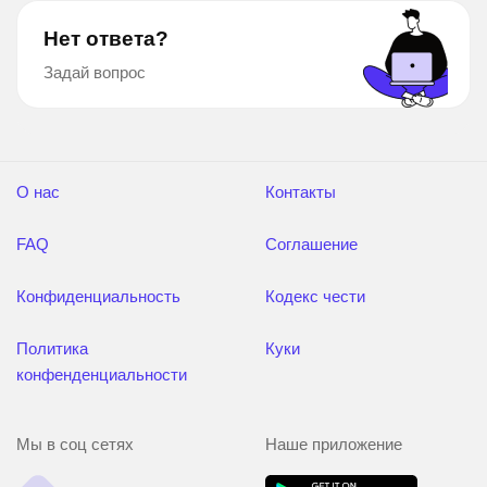
Нет ответа?
Задай вопрос
О нас
Контакты
FAQ
Соглашение
Конфиденциальность
Кодекс чести
Политика
Куки
конфенденциальности
Мы в соц сетях
Наше приложение