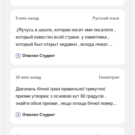
9 мин назад
Русский язык
.(Яучусь в школе, которая носит имя писателя ,
который известен всей стране. у памятника ,
который был открыт недавно , всегда лежат
цветы , которые приносят дети и взрослые. я
Ответил Студент
S
прочитала книгу , в которой рассказывается о
городе ,
в котором моё детство . отредактировать
10 мин назад
Геометрия
отрывки. какие устранения речевых недочётов
вы выбрали? всегда ли возможна замена
Діагональ бічної грані правильної трикутної
придаточного определительного предложения
призми утворює з основою кут 60 градусів .
причастным оборотом?).
знайти обєм призми , якщо площа бічної поверхні
призми 36корінь 3 см
Ответил Студент
S