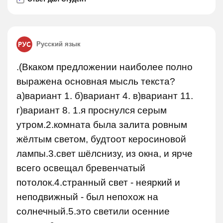
Русский язык
.(Вкаком предложении наиболее полно
выражена основная мысль текста?
а)вариант 1. б)вариант 4. в)вариант 11.
г)вариант 8. 1.я проснулся серым
утром.2.комната была залита ровным
жёлтым светом, будтоот керосиновой
лампы.3.свет шёлснизу, из окна, и ярче
всего освещал бревенчатый
потолок.4.странный свет - неяркий и
неподвижный - был непохож на
солнечный.5.это светили осенние