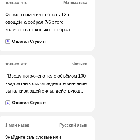
только что
Математика
Фермер наметил собрать 12 т
овощей, а собрал 7/6 этого
количества. сколько т собрал
фермер?
Ответил Студент
S
только что
Физика
.(Вводу погружено тело объёмом 100
квадратных см. определите значение
выталкивающей силы, действующей
на это тело. плотность воды 1000кг/м
Ответил Студент
S
(кубический).).
1 мин назад
Русский язык
9найдите смысловые или