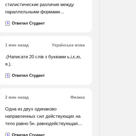
стилистические различия между
параллельными формами
числительных. какие словосочетания
Ответил Студент
S
связаны с нарушением норм
употребления числительных? трое
солдат — три солдата, четверо
1 мин назад
Українська мова
девушек — четыре
девушки, семеро козлят — семь
.(Написати 20 слів з буквами ь,і,є,ю,
козлят, двое профессоров — два
я.).
профессора, к обоим друзьям — к
Ответил Студент
S
двум друзьям,
2 мин назад
Физика
Одна из двух одинаково
направленных сил действующих на
тело равно 5н. равнодействующая
этих сил равна 8н. найти вторую силу
Ответил Студент
S