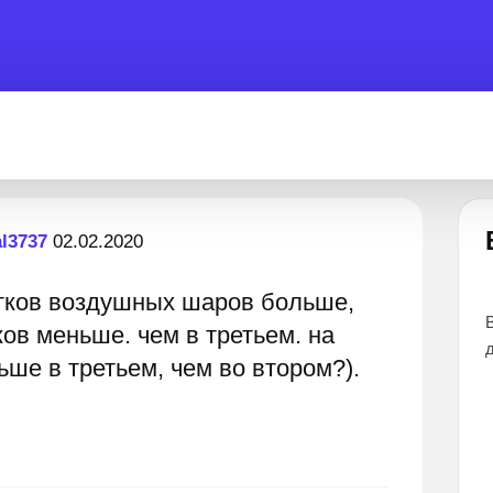
Застрял?
al3737
02.02.2020
ятков воздушных шаров больше,
ветов
Лучшие эксперты готовы помочь 24 часа
В
ков меньше. чем в третьем. на
д
ше в третьем, чем во втором?).