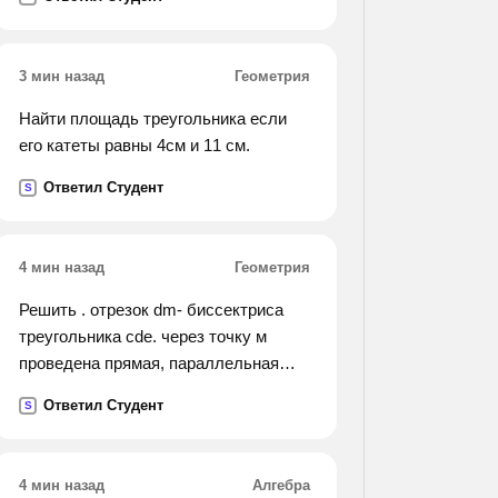
действующую на тело. выполнить
построения.
3 мин назад
Геометрия
Найти площадь треугольника если
его катеты равны 4см и 11 см.
Ответил Студент
S
4 мин назад
Геометрия
Решить . отрезок dm- биссектриса
треугольника cde. через точку м
проведена прямая, параллельная
стороне cd и пересекающая сторону
Ответил Студент
S
deв точке n. найдите углы
треугольника dmn, если угол cde
равен 74 градусов.
4 мин назад
Алгебра