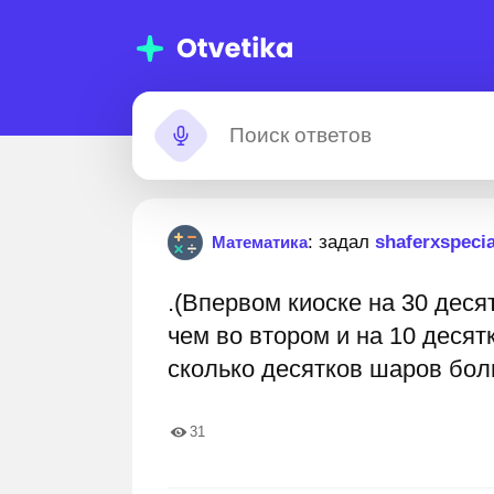
00 000+
Помощь с
: задал
shaferxspeci
Математика
домашними
.(Впервом киоске на 30 дес
заданиями
иков и студентов, которым мы уже
11 000 000+ пошаговых от
чем во втором и на 10 десят
и. Вы гарантированно улучшите свои
сколько десятков шаров боль
 и оценки
31