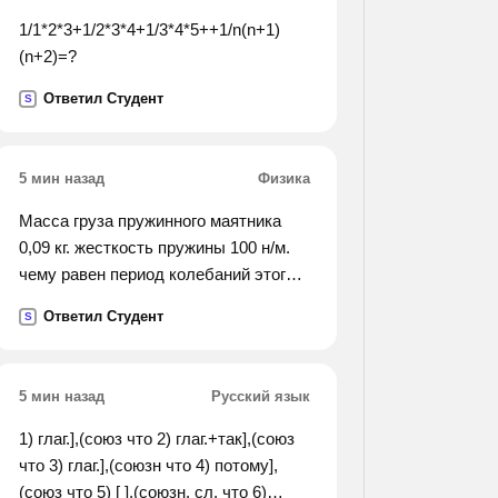
1/1*2*3+1/2*3*4+1/3*4*5++1/n(n+1)
(n+2)=?
Ответил Студент
S
5 мин назад
Физика
Масса груза пружинного маятника
0,09 кг. жесткость пружины 100 н/м.
чему равен период колебаний этого
маятника?
Ответил Студент
S
5 мин назад
Русский язык
1) глаг.],(союз что 2) глаг.+так],(союз
что 3) глаг.],(союзн что 4) потому],
(союз что 5) [ ],(союзн. сл. что 6)