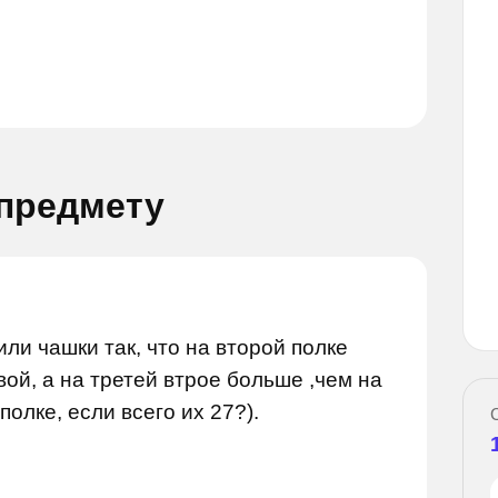
 предмету
прос
Задай вопрос
или чашки так, что на второй полке
вой, а на третей втрое больше ,чем на
полке, если всего их 27?).