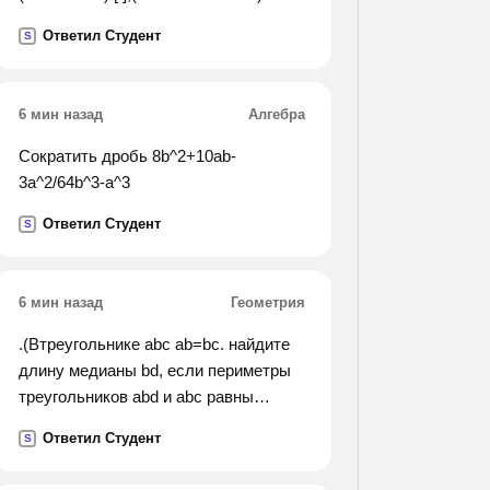
сущ.],(союзн. сл. что составить
Ответил Студент
S
предложения по схемам, определить
их значение.
6 мин назад
Алгебра
Сократить дробь 8b^2+10ab-
3a^2/64b^3-a^3
Ответил Студент
S
6 мин назад
Геометрия
.(Втреугольнике abc ab=bc. найдите
длину медианы bd, если периметры
треугольников abd и abc равны
соответственно 40 см и 50 см.).
Ответил Студент
S