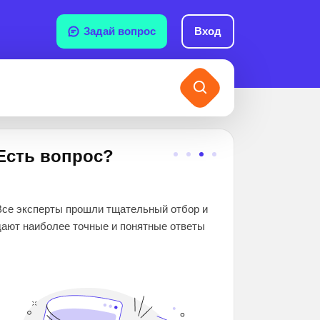
Задай вопрос
Вход
Есть вопрос?
2 000 000+
се эксперты прошли тщательный отбор и
школьников и студен
ают наиболее точные и понятные ответы
помогли. Вы гаранти
знания и оценки