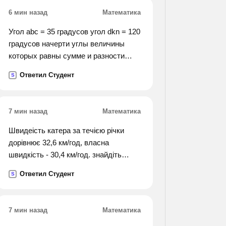
6 мин назад
Математика
Угол abc = 35 градусов угол dkn = 120
градусов начерти углы величины
которых равны сумме и разности
данных углов.
Ответил Студент
S
7 мин назад
Математика
Швидеість катера за течією річки
дорівнює 32,6 км/год, власна
швидкість - 30,4 км/год. знайдіть
швидкість течії і швидкість катера
Ответил Студент
S
проти течії річки
7 мин назад
Математика