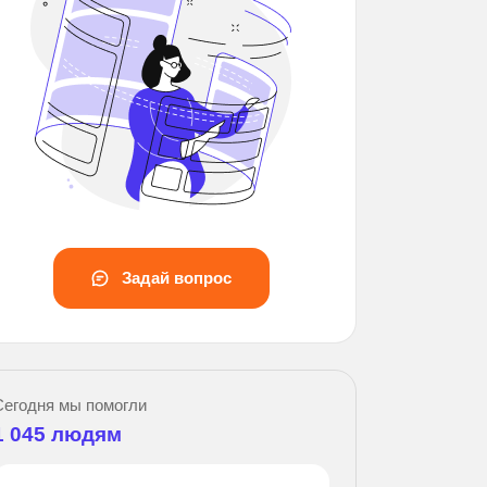
Задай вопрос
Зада
Сегодня мы помогли
1 045
людям