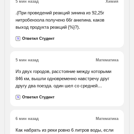
5 мин назад
Химия
.(При проведений реакций зинина из 92,25г
нитробензола получено 66г анилина. каков
выход продукта реакций {%}?).
Ответил Студент
S
5 мин назад
Математика
Из двух городов, расстояние между которыми
846 км, вышли одновременно навстречу друг
другу два поезда. один шел со средней
скоростью 65км/ч, другой 60км/ч. какое
Ответил Студент
S
расстояние будет между через 3ч?
6 мин назад
Математика
Как набрать из реки ровно 6 литров воды, если