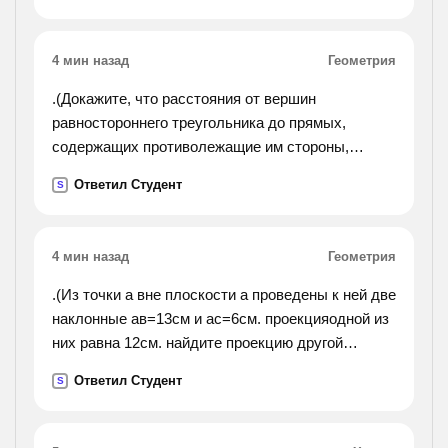
4 мин назад
Геометрия
.(Докажите, что расстояния от вершин
равностороннего треугольника до прямых,
содержащих противолежащие им стороны,
равны).
Ответил Студент
S
4 мин назад
Геометрия
.(Из точки а вне плоскости а проведены к ней две
наклонные ав=13см и ас=6см. проекцияодной из
них равна 12см. найдите проекцию другой
наклонной.).
Ответил Студент
S