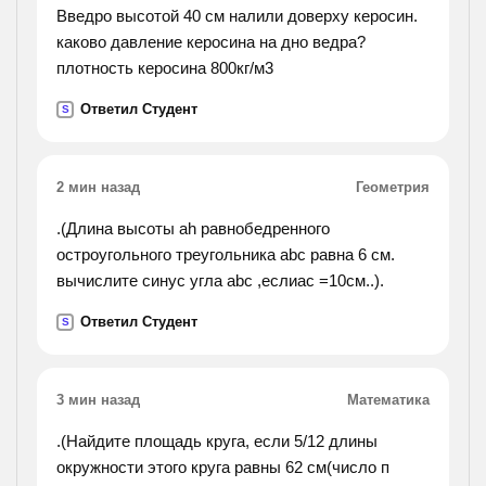
Введро высотой 40 см налили доверху керосин.
каково давление керосина на дно ведра?
плотность керосина 800кг/м3
Ответил Студент
S
2 мин назад
Геометрия
.(Длина высоты ah равнобедренного
остроугольного треугольника abc равна 6 см.
вычислите синус угла abc ,еслиac =10см..).
Ответил Студент
S
3 мин назад
Математика
.(Найдите площадь круга, если 5/12 длины
окружности этого круга равны 62 см(число п