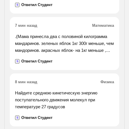
Ответил Студент
S
7 мин назад
Математика
.(Мама принесла два с половиной килограмма
мандаринов. зеленых яблок 1кг 300г меньше, чем
мандоринов. акрасных яблок- на 1кг меньше ,
чем мандоринов. чего больше купила мама:
Ответил Студент
S
мандоринов или яблок? на сколько больше ?
сколько весит
вся покупка?).
8 мин назад
Физика
Найдите среднюю кинетическую энергию
поступательного движения молекул при
температуре 27 градусов
Ответил Студент
S