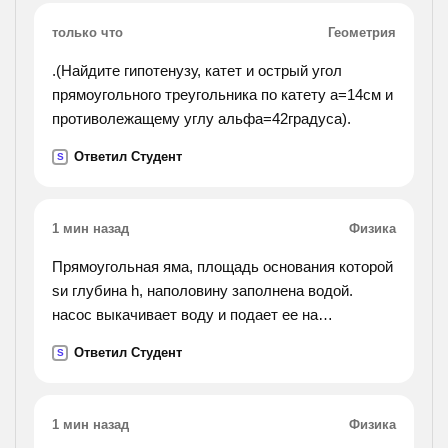
только что
Геометрия
.(Найдите гипотенузу, катет и острый угол
прямоугольного треугольника по катету а=14см и
противолежащему углу альфа=42градуса).
Ответил Студент
S
1 мин назад
Физика
Прямоугольная яма, площадь основания которой
sи глубина h, наполовину заполнена водой.
насос выкачивает воду и подает ее на
поверхность земли через цилиндрическую трубу
Ответил Студент
S
радиусом r. какую минимальную работу
совершил насос и
какова его мощьность, если он выкачал всю воду
1 мин назад
Физика
за время t?