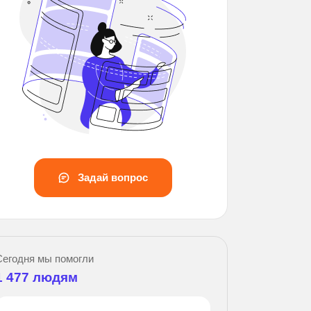
Задай вопрос
Зад
Сегодня мы помогли
1 477
людям