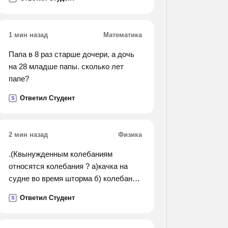
расстояние от киева до львова и от
полтавы до харькова?
1 мин назад
Математика
Папа в 8 раз старше дочери, а дочь
на 28 младше папы. сколько лет
папе?
Ответил Студент
S
2 мин назад
Физика
.(Квынужденным колебаниям
относятся колебания ? а)качка на
судне во время шторма б) колебания
стрелки компаса после толчка в)
Ответил Студент
S
колебания люстры, в которую
ребенок попал мячиком г) колебания
стрелки весов при взвешивании).