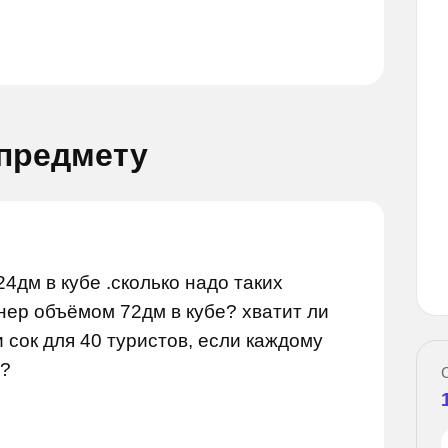
 предмету
Задай вопрос
опрос
4дм в кубе .сколько надо таких
нер объёмом 72дм в кубе? хватит ли
 сок для 40 туристов, если каждому
а?