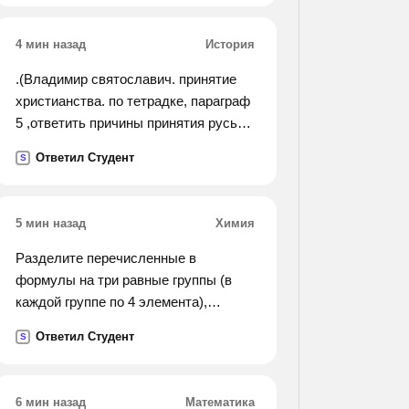
4 мин назад
История
.(Владимир святославич. принятие
христианства. по тетрадке, параграф
5 ,ответить причины принятия русью
христианства были международные
Ответил Студент
S
и какие ответьте !).
5 мин назад
Химия
Разделите перечисленные в
формулы на три равные группы (в
каждой группе по 4 элемента),
каждую из которых назовите.
Ответил Студент
S
назовите все вещества. nano2,
cu(no3)2, hno2, nh3,n2o3, li3n, n2o5,
al(no3)3, mg3n2, na3n, hno3, kno2.
6 мин назад
Математика