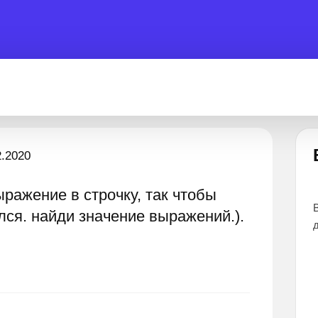
Есть вопрос?
2.2020
выражение в строчку, так чтобы
помочь 24 часа
Все эксперты прошли тщательный отбор и
лся. найди значение выражений.).
дают наиболее точные и понятные ответы