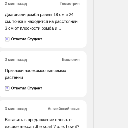
2 мин назад
Геометрия
Диагонали ромба равны 18 см и 24
см. точка к находится на расстоянии
3 см от плоскости ромба и
равноудалена от его сторон. найдите
Ответил Студент
S
это расстояние.
3 мин назад
Биология
Признаки насекомоопыляемых
растений
Ответил Студент
S
3 мин назад
Английский язык
Вставить в предложение слова. e:
excuse me,can .the scarf ? a: e: how it?