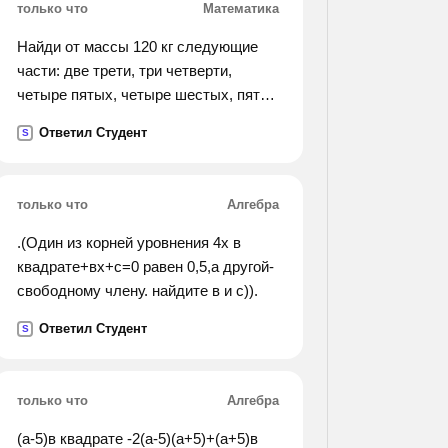
только что
Математика
Найди от массы 120 кг следующие
части: две трети, три четверти,
четыре пятых, четыре шестых, пять
восьмых. есть ли среди полученных
Ответил Студент
S
результатов одинаковые? как это
можно объяснить? докажи с схемы,
что три четвертых и шесть
только что
Алгебра
восьмых от одной и той же величины
равны.
.(Один из корней уровнения 4х в
квадрате+вх+с=0 равен 0,5,а другой-
свободному члену. найдите в и с)).
Ответил Студент
S
только что
Алгебра
(а-5)в квадрате -2(а-5)(а+5)+(а+5)в