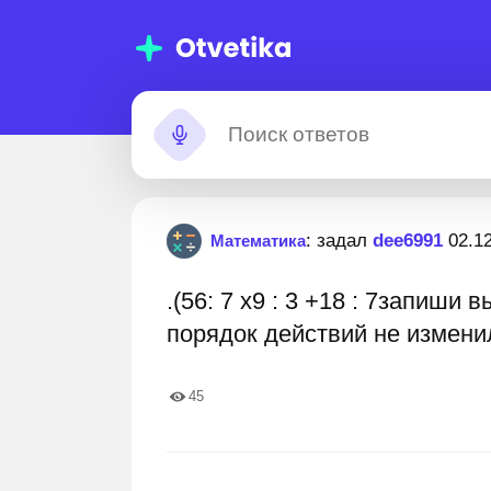
мощь с
Застрял?
: задал
dee6991
02.1
Математика
машними
.(56: 7 х9 : 3 +18 : 7запиши 
даниями
0 000+ пошаговых ответов
Лучшие эксперты готовы 
порядок действий не измени
45