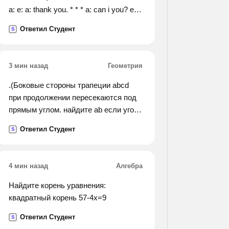
a: e: a: thank you. * * * a: can i you? e:
show me these mittens, a: e: oh,they
Ответил Студент
S
aren't warm! a: anything else? e: no,that
's all.
3 мин назад
Геометрия
.(Боковые стороны трапеции abcd
при продолжении пересекаются под
прямым углом. найдите ab если угол
bad=28градусов; bc=8см; ad=12см).
Ответил Студент
S
4 мин назад
Алгебра
Найдите корень уравнения:
квадратный корень 57-4х=9
Ответил Студент
S