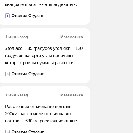
квадрате при а= - четыре девятых.
Ответил Студент
S
1 мин назад
Математика
Угол abc = 35 градусов угол dkn = 120
градусов начерти углы величины
которых равны сумме и разности
данных углов.
Ответил Студент
S
1 мин назад
Математика
Расстояние от киева до полтавы-
200км; расстояние от львова до
полтавы- 680км; расстояние от киева
до харькова- 430км. какое
Ответил Студент
S