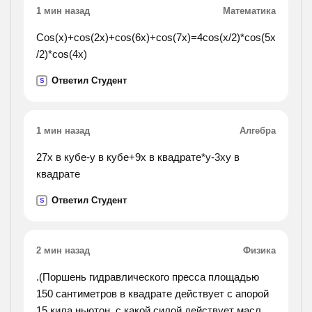
1 мин назад
Математика
Cos(x)+cos(2x)+cos(6x)+cos(7x)=4cos(x/2)*cos(5x
/2)*cos(4x)
Ответил Студент
S
1 мин назад
Алгебра
27x в кубе-y в кубе+9x в квадрате*y-3xy в
квадрате
Ответил Студент
S
2 мин назад
Физика
.(Поршень гидравлического пресса площадью
150 сантиметров в квадрате действует с апорой
15 кила ньютон. с какой силой действует масло в