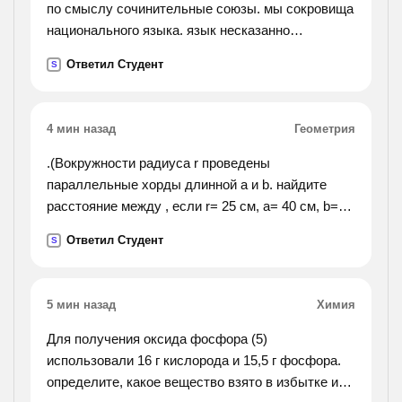
по смыслу сочинительные союзы. мы сокровища
национального языка. язык несказанно
богат,.пушкин, гоголь, черпали в языке народную
Ответил Студент
S
мудрость в свою очередь обогащали его.).
4 мин назад
Геометрия
.(Вокружности радиуса r проведены
параллельные хорды длинной a и b. найдите
расстояние между , если r= 25 см, a= 40 см, b=48
см).
Ответил Студент
S
5 мин назад
Химия
Для получения оксида фосфора (5)
использовали 16 г кислорода и 15,5 г фосфора.
определите, какое вещество взято в избытке и