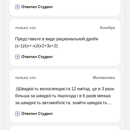
Ответил Студент
S
только что
Алгебра
Представьте в виде рациональной дроби
(х-1)/(х+-х)/(х2+3х+2)
Ответил Студент
S
только что
Математика
.(Швидкість велосипедиста 12 км/год. це в 3 рази
більша за швидкість пішохода і в 6 разів менша
за швидкість автомобіліста. знайти швидкість
пішохода і швидкість автомобіліста.).
Ответил Студент
S