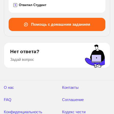
одном направлении два велосипедиста .
Ответил Студент
S
скорость первого 10км/ч , а второго ,
движущегося вслед за ним
, 15 км /ч . через какое время после начала
Помощь с домашним заданием
движения второй велосипедист : 1) догонит
первого ; 2)обгонит первого на 5 км .
Нет ответа?
Задай вопрос
О нас
Контакты
FAQ
Соглашение
Конфиденциальность
Кодекс чести