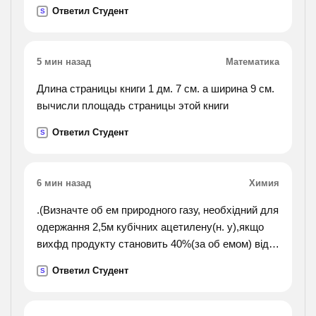
какая масса оксида фосфора (5) получена в этой
Ответил Студент
S
реакции.
5 мин назад
Математика
Длина страницы книги 1 дм. 7 см. а ширина 9 см.
вычисли площадь страницы этой книги
Ответил Студент
S
6 мин назад
Химия
.(Визначте об ем природного газу, необхідний для
одержання 2,5м кубічних ацетилену(н. у),якщо
вихфд продукту становить 40%(за об емом) від
теоретичного. обе мначастка метану в
Ответил Студент
S
природному газі становить 95%).