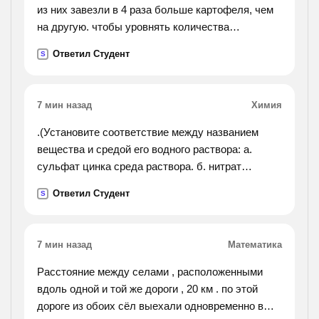
из них завезли в 4 раза больше картофеля, чем
на другую. чтобы уровнять количества
картофеля на обеих базах, пришлось с первой
Ответил Студент
S
базы перевезти на вторую 630 т картофеля.
сколько тонн
картофеля было завезено на каждую базу
7 мин назад
Химия
первоначально?).
.(Установите соответствие между названием
вещества и средой его водного раствора: а.
сульфат цинка среда раствора. б. нитрат
рубидия 1.кислотная в. фторид калия
Ответил Студент
S
2.нейтральная г. гидрофосфат натрия
3.щелочная).
7 мин назад
Математика
Расстояние между селами , расположенными
вдоль одной и той же дороги , 20 км . по этой
дороге из обоих сёл выехали одновременно в