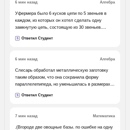
6 мин назад
Алгебра
Уфермера было 6 кусков цепи по 5 звеньев в
каждом, из которых он хотел сделать одну
замкнутую цепь, состоящую из 30 звеньев.
учитывая что разрезать одно звено стоит 8
Ответил Студент
S
центов, а вновь его соединить-18 центов.
скажите, сколько денег
фермер, если купит готовую замкнутую цепь за
6 мин назад
Алгебра
полтора доллара?
Слесарь обработал металлическую заготовку
таким образом, что она сохранила форму
параллелепипеда, но уменьшилась в размерах.
оказалось, что площадь одной грани
Ответил Студент
S
уменьшилась на 28%, другой – на 37%, а третьей
– на 44%. на сколько
процентов уменьшился объём заготовки?
7 мин назад
Математика
.(Вгороде две овощные базы. по ошибке на одну