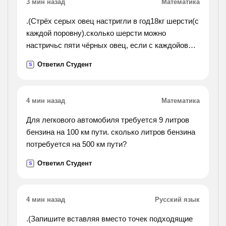
3 мин назад
Математика
.(Стрёх серых овец настригли в год18кг шерсти(с
каждой поровну).сколько шерсти можно
настричьс пяти чёрных овец, если с каждойовцы
получили на 1кг меньше?).
Ответил Студент
S
4 мин назад
Математика
Для легкового автомобиля требуется 9 литров
бензина на 100 км пути. сколько литров бензина
потребуется на 500 км пути?
Ответил Студент
S
4 мин назад
Русский язык
.(Запишите вставляя вместо точек подходящие