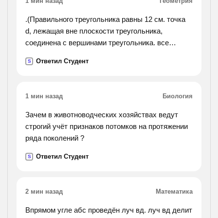
1 мин назад
Геометрия
.(Правильного треугольника равны 12 см. точка
d, лежащая вне плоскости треугольника,
соединена с вершинами треугольника. все
наклонные образуют с плоскостью угол, равный
Ответил Студент
S
45(градусов).найдите расстояние от точки d до:
1)вершин.
2)сторон треугольника. ответы должны быть
1 мин назад
Биология
такими: 1) 4√6. 2)2√15).
Зачем в животноводческих хозяйствах ведут
строгий учёт признаков потомков на протяжении
ряда поколений ?
Ответил Студент
S
2 мин назад
Математика
Впрямом угле абс проведён луч вд. луч вд делит