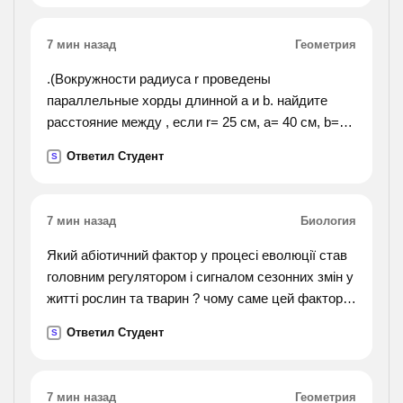
7 мин назад
Геометрия
.(Вокружности радиуса r проведены
параллельные хорды длинной a и b. найдите
расстояние между , если r= 25 см, a= 40 см, b=48
см).
Ответил Студент
S
7 мин назад
Биология
Який абіотичний фактор у процесі еволюції став
головним регулятором і сигналом сезонних змін у
житті рослин та тварин ? чому саме цей фактор ,
а не інший?
Ответил Студент
S
7 мин назад
Геометрия