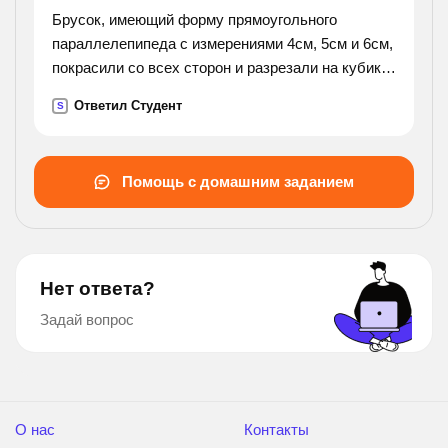
Брусок, имеющий форму прямоугольного
параллелепипеда с измерениями 4см, 5см и 6см,
покрасили со всех сторон и разрезали на кубики
с ребром 1см. сколько получилось кубиков, у
Ответил Студент
S
которых окрашено: 1) три грани; 2) две грани; 3)
одна
грань?
Помощь с домашним заданием
Нет ответа?
Задай вопрос
О нас
Контакты