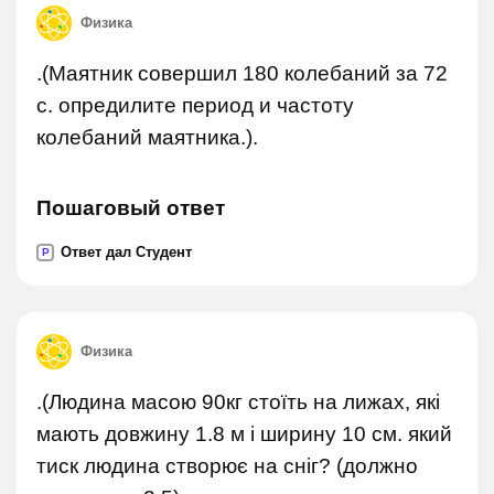
Физика
.(Маятник совершил 180 колебаний за 72
с. опредилите период и частоту
колебаний маятника.).
Пошаговый ответ
Ответ дал Студент
P
Физика
.(Людина масою 90кг стоїть на лижах, які
мають довжину 1.8 м і ширину 10 см. який
тиск людина створює на сніг? (должно