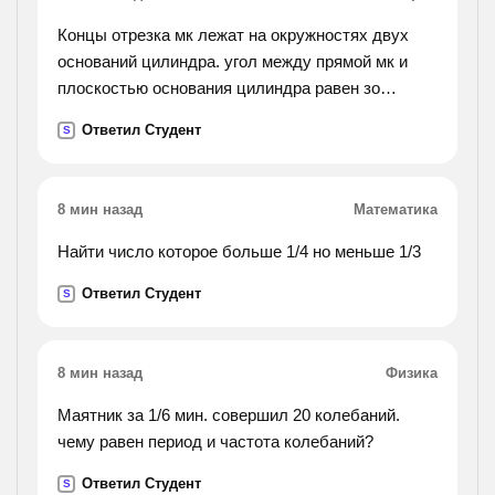
Концы отрезка мк лежат на окружностях двух
оснований цилиндра. угол между прямой мк и
плоскостью основания цилиндра равен зо
градусов, мк=8, площадь боковой поверхности
Ответил Студент
S
равна 40п. найдите периметр осевого сечения
цилиндра
8 мин назад
Математика
Найти число которое больше 1/4 но меньше 1/3
Ответил Студент
S
8 мин назад
Физика
Маятник за 1/6 мин. совершил 20 колебаний.
чему равен период и частота колебаний?
Ответил Студент
S