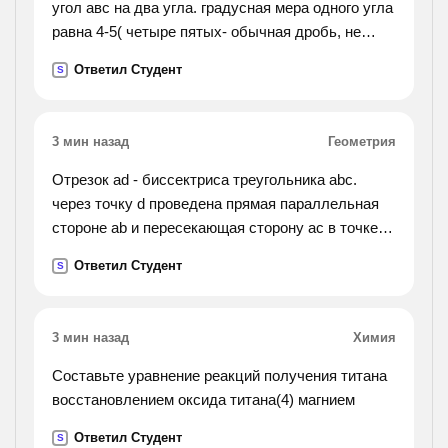
угол авс на два угла. градусная мера одного угла
равна 4-5( четыре пятых- обычная дробь, не
десятичная) градусной меры другого. найдите
Ответил Студент
S
градусную меру каждого угла составив
уравнение
3 мин назад
Геометрия
Отрезок ad - биссектриса треугольника abc.
через точку d проведена прямая параллельная
стороне ab и пересекающая сторону ac в точке f.
найти углы треугольника adf, если угол bac равен
Ответил Студент
S
72 градуса.
3 мин назад
Химия
Составьте уравнение реакций получения титана
восстановлением оксида титана(4) магнием
Ответил Студент
S