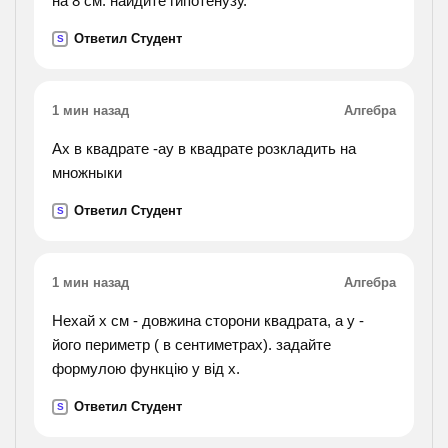
на 8 см. найдите гипотенузу.
Ответил Студент
S
1 мин назад
Алгебра
Ax в квадрате -ay в квадрате розкладить на
множныки
Ответил Студент
S
1 мин назад
Алгебра
Нехай х см - довжина сторони квадрата, а у -
його периметр ( в сентиметрах). задайте
формулою функцію у від х.
Ответил Студент
S