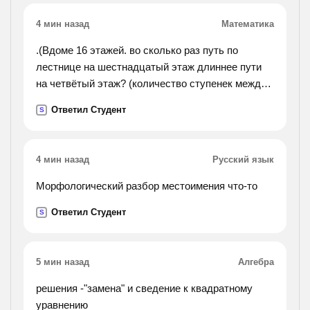
4 мин назад
Математика
.(Вдоме 16 этажей. во сколько раз путь по
лестнице на шестнадцатый этаж длиннее пути
на четвётый этаж? (количество ступенек между
этажами одинаковое.)ответ. в 5 раз. объясни, как
Ответил Студент
S
нашли ответ.).
4 мин назад
Русский язык
Морфологический разбор местоимения что-то
Ответил Студент
S
5 мин назад
Алгебра
решения -"замена" и сведение к квадратному
уравнению