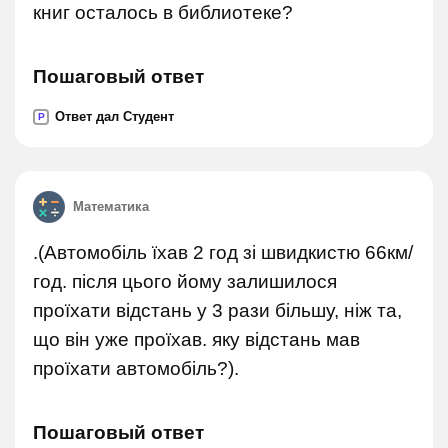
книг осталось в библиотеке?
Пошаговый ответ
Ответ дал Студент
P
Математика
.(Автомобіль їхав 2 год зі швидкистю 66км/
год. після цього йому залишилося
проїхати відстань у 3 рази більшу, ніж та,
що він уже проїхав. яку відстань мав
проїхати автомобіль?).
Пошаговый ответ