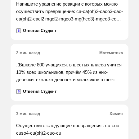
Напишите уравнение реакции с которых можно
осуществить превращение: ca-ca(oh)2-caco3-cao-
ca(oh)2-cacl2 mgcl2-mgco3-mg(hco3)-mgco3-co2-
mg2co3
Ответил Студент
S
2 мин назад
Математика
.(Вшколе 800 учащихся. в шестых класса учится
10% всех школьников, причём 45% из них-
девочки. сколько девочек и мальчиков в шестых
классах?).
Ответил Студент
S
3 мин назад
Химия
Осуществите следующие превращения : cu-cuo-
cuso4-cu(oh)2-cuo-cu