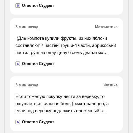
Ответил Студент
S
3 мин назад
Математика
.(Дль компота купили фрукты. из них яблоки
составляют 7 частей, груши-4 части, абрикосы-3
части. груш на одну целую семь двацатых
килограмм меньше чем яблок. сколько
Ответил Студент
S
килограмм фруктов купили для компота?).
3 мин назад
Физика
Если тяжёлую покупку нести за верёвку, то
ощущаеться сильная боль (режет пальцы), а
если под верёвку подложить сложенный в
несколько раз лист бумаги, то боль
Ответил Студент
S
уменьшаеться. объясните почему?