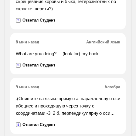
скрещевания коровы и быка, гетерозиготных по
окраске шерсти?).
Ответил Студент
S
8 мин назад
Английский язык
What are you doing? - i (look for) my book
Ответил Студент
S
9 мин назад
Алгебра
.(Опишите на языке прямую а. параллельную оси
абсцисс и проходящую через точку с
координатами -3, 2 б. перпендикулярную оси
абсцисс и проходящую через эту же точку).
Ответил Студент
S