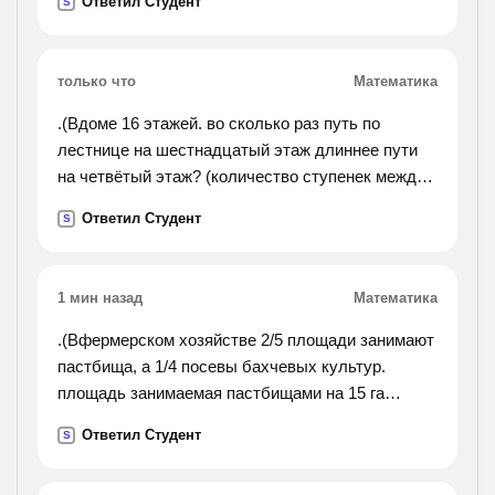
Ответил Студент
S
оркестра?
только что
Математика
.(Вдоме 16 этажей. во сколько раз путь по
лестнице на шестнадцатый этаж длиннее пути
на четвётый этаж? (количество ступенек между
этажами одинаковое.)ответ. в 5 раз. объясни, как
Ответил Студент
S
нашли ответ.).
1 мин назад
Математика
.(Вфермерском хозяйстве 2/5 площади занимают
пастбища, а 1/4 посевы бахчевых культур.
площадь занимаемая пастбищами на 15 га
больше чем ,площадь бахчевых культур
Ответил Студент
S
.сколько гектаров земли в фермерском
хозяйстве?).