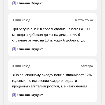
Ответил Студент
S
3 мин назад
Математика
Три бегуна а, б и в соревновались в беге на 100
м. когда а добежал до конца дистанции, б
отставал от него на 10 м. когда б добежал до
финиша, в отставал от него на 10 м. на сколько
Ответил Студент
S
метров отставал в от а, когда а финишировал?
4 мин назад
Алгебра
.(По пенсионному вкладу банк выплачивает 12%
годовых. по истечении каждого года эти
проценты капитализируются, т. е начисленная
сумма присоеденяется к вкладу. на данный вид
Ответил Студент
S
вклада был открыт счет в 80 000 рублей,
который не