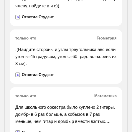
члену. найдите в и с)).
Ответил Студент
S
только что
Геометрия
.(Найдите стороны и углы треугольника авс если
угол в=45 градусам, угол с=60 град. вс=корень из
3 см).
Ответил Студент
S
только что
Математика
Для школьного оркестра было куплено 2 гитары,
домбр- в 6 раз больше, а кобызов в 7 раз
меньше, чем гитар и домбыр вмести взятых.
сколько всего инструментов было куплено для