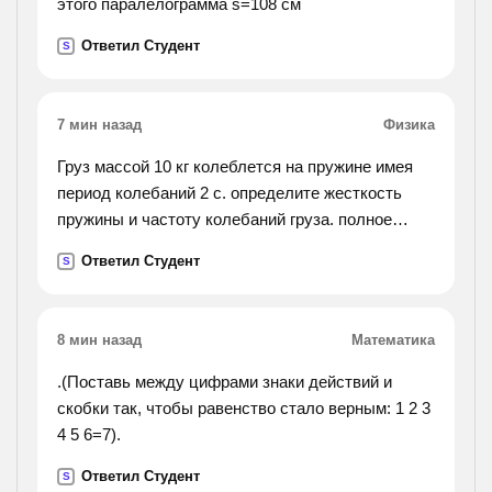
этого паралелограмма s=108 см
Ответил Студент
S
7 мин назад
Физика
Груз массой 10 кг колеблется на пружине имея
период колебаний 2 с. определите жесткость
пружины и частоту колебаний груза. полное
решени не тольк ответ
Ответил Студент
S
8 мин назад
Математика
.(Поставь между цифрами знаки действий и
скобки так, чтобы равенство стало верным: 1 2 3
4 5 6=7).
Ответил Студент
S