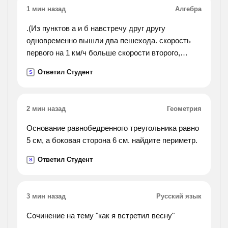
1 мин назад
Алгебра
.(Из пунктов а и б навстречу друг другу
одновременно вышли два пешехода. скорость
первого на 1 км/ч больше скорости второго,
поэтому он прибыл в пункт б на 1 час ранеше,
Ответил Студент
S
чем второй в пункт а. найдите скорости
пешеходов ,если
расстояние между пунктами аиб равно 20 км.).
2 мин назад
Геометрия
Основание равнобедренного треугольника равно
5 см, а боковая сторона 6 см. найдите периметр.
Ответил Студент
S
3 мин назад
Русский язык
Сочинение на тему "как я встретил весну"