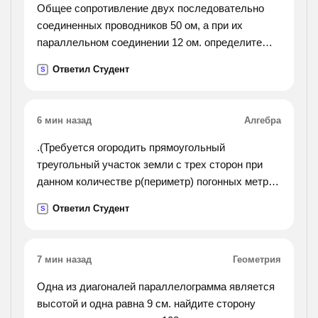
Общее сопротивление двух последовательно
соединенных проводников 50 ом, а при их
параллельном соединении 12 ом. определите
сопротивление каждого проводника
Ответил Студент
S
6 мин назад
Алгебра
.(Требуется огородить прямоугольный
треугольный участок земли с трех сторон при
данном количестве p(периметр) погонных метров
изгороди. при каком отношении сторон участка
Ответил Студент
S
его площадь будет наибольшей, если четвертая
сторона
огорожена?).
7 мин назад
Геометрия
Одна из диагоналей параллелограмма является
высотой и одна равна 9 см. найдите сторону