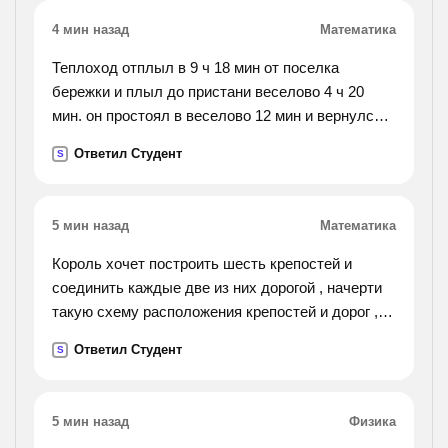
пополнялся и с которого не снимали деньги в
4 мин назад
Математика
течение 2 лет. какой доход был получен по
истечении этого срока?).
Теплоход отплыл в 9 ч 18 мин от поселка
бережки и плыл до пристани веселово 4 ч 20
мин. он простоял в веселово 12 мин и вернулся в
бережково, затратив еще 5 ч 12 мин. в котором
Ответил Студент
S
часу теплоход вернулся обратно?
5 мин назад
Математика
Король хочет построить шесть крепостей и
соединить каждые две из них дорогой , начерти
такую схему расположения крепостей и дорог ,
чтобы на ней было только три перекрестка и на
Ответил Студент
S
каждом них пересекались только две дороги
5 мин назад
Физика