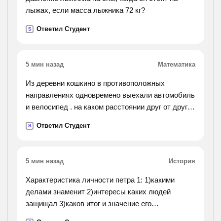
лыжах, если масса лыжника 72 кг?
Ответил Студент
S
5 мин назад
Математика
Из деревни кошкино в противоположных
направлениях одновремено выехали автомобиль
и велосипед . на каком расстоянии друг от друга
они быличерез 2 часа , если автомобиль
Ответил Студент
S
двигался со скоростью 60 км / час , а скорость
велосипеда
была в 5 раз меньше?
5 мин назад
История
Характеристика личности петра 1: 1)какими
делами знаменит 2)интересы каких людей
защищал 3)каков итог и значение его
деятельности