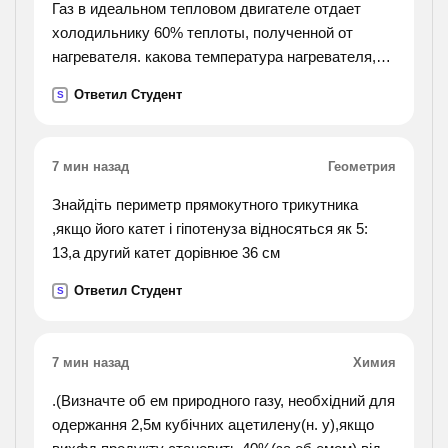
Газ в идеальном тепловом двигателе отдает
холодильнику 60% теплоты, полученной от
нагревателя. какова температура нагревателя,
если температура холодильника 200к?
Ответил Студент
S
7 мин назад
Геометрия
Знайдіть периметр прямокутного трикутника
,якщо його катет і гіпотенуза відносяться як 5:
13,а другий катет дорівнюе 36 см
Ответил Студент
S
7 мин назад
Химия
.(Визначте об ем природного газу, необхідний для
одержання 2,5м кубічних ацетилену(н. у),якщо