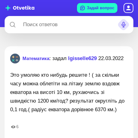
Задай вопрос
: задал
lgisselle629
22.03.2022
Математика
Это умоляю кто нибудь решите ! ( за скільки
часу можна облетіти на літаку землю вздовж
екватора на висоті 10 км, рухаючись зі
швидкістю 1200 км/год? результат округліть до
0,1 год.( радіус екватора дорівнюе 6370 км.)
6