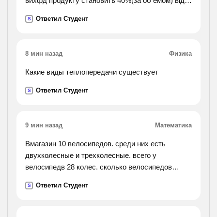
вихфд продукту становить 40%(за об емом) від
теоретичного. обе мначастка метану в
Ответил Студент
S
природному газі становить 95%).
8 мин назад
Физика
Какие виды теплопередачи существует
Ответил Студент
S
9 мин назад
Математика
Вмагазин 10 велосипедов. среди них есть
двухколесные и трехколесные. всего у
велосипедв 28 колес. сколько велосипедов
трехколесных и сколько двухколесных?
Ответил Студент
S