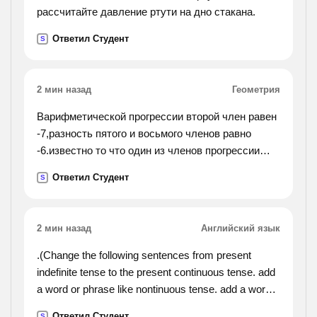
рассчитайте давление ртути на дно стакана.
Ответил Студент
S
2 мин назад
Геометрия
Варифметической прогрессии второй член равен
-7,разность пятого и восьмого членов равно
-6.известно то что один из членов прогрессии
равен 9.найти его номер
Ответил Студент
S
2 мин назад
Английский язык
.(Change the following sentences from present
indefinite tense to the present continuous tense. add
a word or phrase like nontinuous tense. add a word
or phrase like now, today, at this moment, at present
Ответил Студент
S