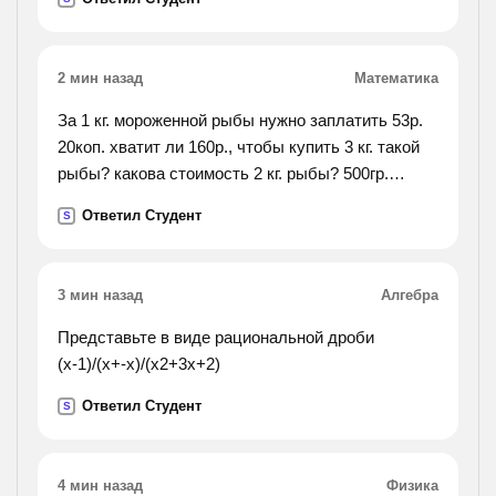
to each sentence. 1.i write a letter. 2.richard walks to
school. 3.we live in that house. 4.my father works in
his garden. 5. the book lies on the table.6. the train
2 мин назад
Математика
stops at the station. 7.we travel to
london.8.the gardener cuts down a tree. 9.john
За 1 кг. мороженной рыбы нужно заплатить 53р.
comes home.10.the shopkeeper ties up the parcel.).
20коп. хватит ли 160р., чтобы купить 3 кг. такой
рыбы? какова стоимость 2 кг. рыбы? 500гр.
рыбы?
Ответил Студент
S
3 мин назад
Алгебра
Представьте в виде рациональной дроби
(х-1)/(х+-х)/(х2+3х+2)
Ответил Студент
S
4 мин назад
Физика