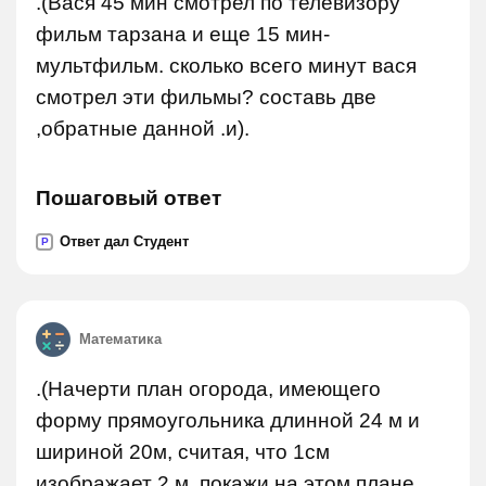
.(Вася 45 мин смотрел по телевизору
фильм тарзана и еще 15 мин-
мультфильм. сколько всего минут вася
смотрел эти фильмы? составь две
,обратные данной .и).
Пошаговый ответ
Ответ дал Студент
P
Математика
.(Начерти план огорода, имеющего
форму прямоугольника длинной 24 м и
шириной 20м, считая, что 1см
изображает 2 м. покажи на этом плане,