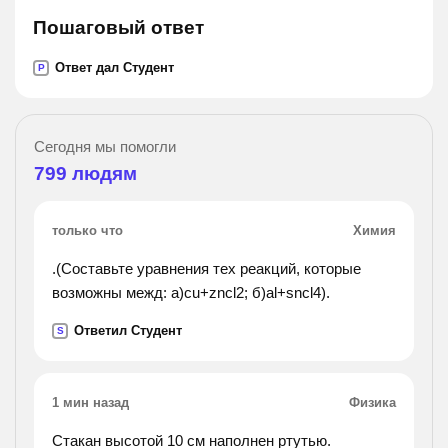
Пошаговый ответ
Ответ дал Студент
P
Сегодня мы помогли
799
людям
только что
Химия
.(Составьте уравнения тех реакций, которые
возможны межд: а)cu+zncl2; б)al+sncl4).
Ответил Студент
S
1 мин назад
Физика
Стакан высотой 10 см наполнен ртутью.