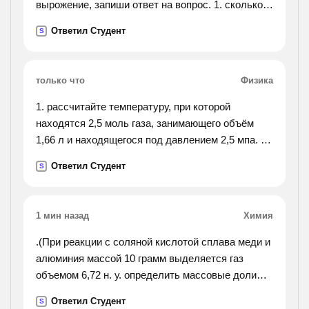
вырожение, запиши ответ на вопрос. 1. сколько
всего фруктов? 2.сколько апельсинов в подарке?
Ответил Студент
S
3. сколько яблок в подарке?
только что
Физика
1. рассчитайте температуру, при которой
находятся 2,5 моль газа, занимающего объём
1,66 л и находящегося под давлением 2,5 мпа. 2.
каково давление газа, если в каждом кубическом
Ответил Студент
S
сантиметре его содержится 10в 6 степени
молекул, а
температура 87 градусов с? 3. какова средняя
1 мин назад
Химия
квадратичная скорость молекул кислорода при
температуре 20 градусов с? 4. газ в сосуде
.(При реакции с соляной кислотой сплава меди и
находится под давлением 2*10 в пятой степени
алюминия массой 10 грамм выделяется газ
па при температуре 127 градусов с. определите
объемом 6,72 н. у. определить массовые доли
давление газа после того, как половина массы
каждого металла в сплаве.).
Ответил Студент
S
газа выпущена из сосуда, а температура