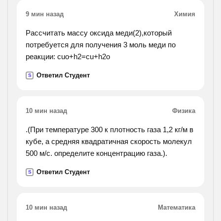
9 мин назад
Химия
Рассчитать массу оксида меди(2),который
потребуется для получения 3 моль меди по
реакции: cuo+h2=cu+h2o
Ответил Студент
S
10 мин назад
Физика
.(При температуре 300 к плотность газа 1,2 кг/м в
кубе, а средняя квадратичная скорость молекул
500 м/с. определите концентрацию газа.).
Ответил Студент
S
10 мин назад
Математика