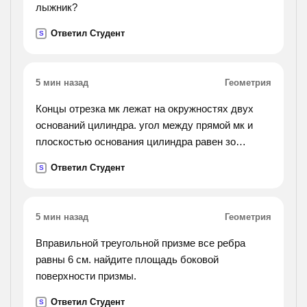
лыжник?
Ответил Студент
S
5 мин назад
Геометрия
Концы отрезка мк лежат на окружностях двух
оснований цилиндра. угол между прямой мк и
плоскостью основания цилиндра равен зо
градусов, мк=8, площадь боковой поверхности
Ответил Студент
S
равна 40п. найдите периметр осевого сечения
цилиндра
5 мин назад
Геометрия
Вправильной треугольной призме все ребра
равны 6 см. найдите площадь боковой
поверхности призмы.
Ответил Студент
S