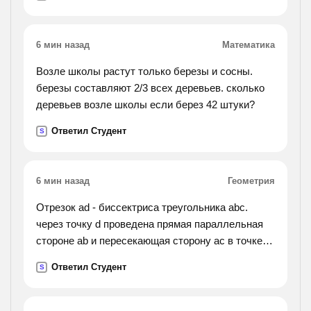
6 мин назад
Математика
Возле школы растут только березы и сосны.
березы составляют 2/3 всех деревьев. сколько
деревьев возле школы если берез 42 штуки?
Ответил Студент
S
6 мин назад
Геометрия
Отрезок ad - биссектриса треугольника abc.
через точку d проведена прямая параллельная
стороне ab и пересекающая сторону ac в точке f.
найти углы треугольника adf, если угол bac равен
Ответил Студент
S
72 градуса.