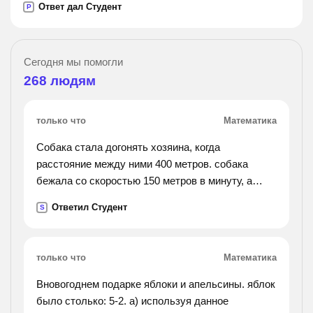
Ответ дал Студент
P
Сегодня мы помогли
268
людям
только что
Математика
Собака стала догонять хозяина, когда
расстояние между ними 400 метров. собака
бежала со скоростью 150 метров в минуту, а
хозяин шёл 70 метров в минуту. через сколько
Ответил Студент
S
минут собака догнала хозяина?
только что
Математика
Вновогоднем подарке яблоки и апельсины. яблок
было столько: 5-2. а) используя данное