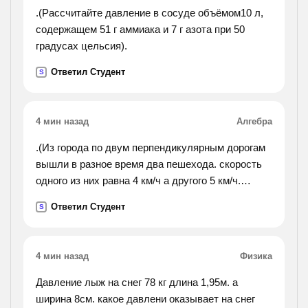
.(Рассчитайте давление в сосуде объёмом10 л,
содержащем 51 г аммиака и 7 г азота при 50
градусах цельсия).
Ответил Студент
S
4 мин назад
Алгебра
.(Из города по двум перпендикулярным дорогам
вышли в разное время два пешехода. скорость
одного из них равна 4 км/ч а другого 5 км/ч.
первый находится в семи километрах от города,
Ответил Студент
S
а второй в десяти. через сколько часов
расстояние
между ними будем 25 км. как записать условие
4 мин назад
Физика
?).
Давление лыж на снег 78 кг длина 1,95м. а
ширина 8см. какое давлени оказывает на снег