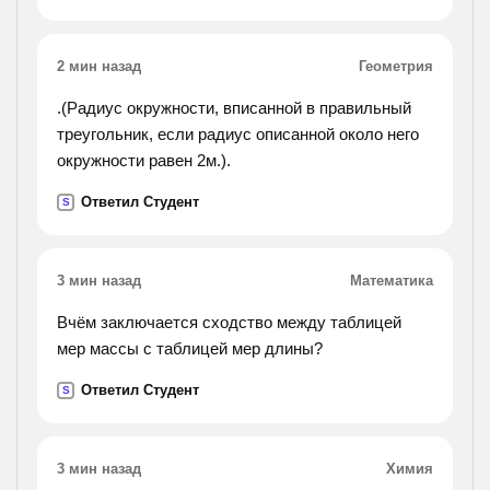
понижена на 50 градусов с. 5. цилиндрический
сосуд заполнен газом при температуре 27
2 мин назад
Геометрия
градусов с и давлении 100 кпа и разделён
пополам подвижной
.(Радиус окружности, вписанной в правильный
перегородкой. каково будет давление, если газ в
треугольник, если радиус описанной около него
одной половине нагреть до температуры 57
окружности равен 2м.).
градусов с, а во второй половине температуру
Ответил Студент
газа оставить без изменения? 6. сосуд,
S
содержащий 2 г гелия, разорвался при
температуре 400
3 мин назад
Математика
градусов с. какое максимальное количество
азота может храниться в таком сосуде при
Вчём заключается сходство между таблицей
температуре 30 градусов с и при пятикратном
мер массы с таблицей мер длины?
запасе прочности?
Ответил Студент
S
3 мин назад
Химия