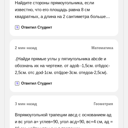
Найдите стороны прямоугольника, если
известно, что его площадь равна 8 см
квадратных, а длина на 2 сантиметра больше
ширины.
Ответил Студент
S
2 мин назад
Математика
.(Найди прямые углы у пятиугольника abcde и
обозначь их на чертеже. от aдоb -1,5см. отbдоc-
2,5см. отc доd-1см. отdдоe-3см. отeдоa-2,5см).
Ответил Студент
S
3 мин назад
Геометрия
Впрямоугольной трапеции авсд с основанием ад
и вс угол а= углев=90, угол асд=90, вс=4 см, ад =