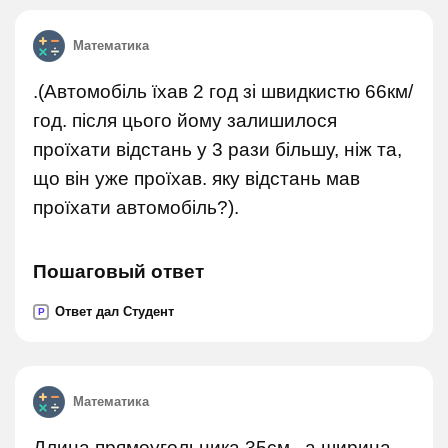
Математика
.(Автомобіль їхав 2 год зі швидкистю 66км/
год. після цього йому залишилося
проїхати відстань у 3 рази більшу, ніж та,
що він уже проїхав. яку відстань мав
проїхати автомобіль?).
Пошаговый ответ
Ответ дал Студент
P
Математика
Длина прямоугольника 35см , а ширина