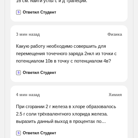
16 см. найти углы с и д трапеции.
Ответил Студент
S
3 мин назад
Физика
Какую работу необходимо совершить для
перемещения точечного заряда 2нкл из точки с
потенциалом 10в в точку с потенциалом 4в?
Ответил Студент
S
4 мин назад
Химия
При сгорании 2 г железа в хлоре образовалось
2.5 г соли трёхвалентного хлорида железа.
выразить данный выход в процентах по
отношению к теоретически возможному
Ответил Студент
S