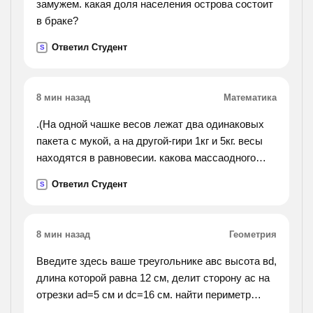
замужем. какая доля населения острова состоит
в браке?
Ответил Студент
S
8 мин назад
Математика
.(На одной чашке весов лежат два одинаковых
пакета с мукой, а на другой-гири 1кг и 5кг. весы
находятся в равновесии. какова массаодного
пакета?).
Ответил Студент
S
8 мин назад
Геометрия
Введите здесь ваше треугольнике авс высота вd,
длина которой равна 12 см, делит сторону ас на
отрезки аd=5 см и dс=16 см. найти периметр
треугольника.