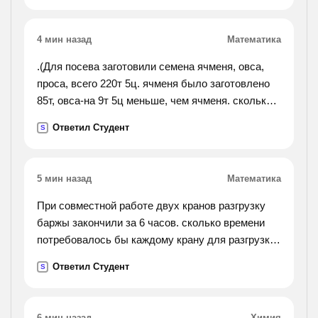
4 мин назад
Математика
.(Для посева заготовили семена ячменя, овса,
проса, всего 220т 5ц. ячменя было заготовлено
85т, овса-на 9т 5ц меньше, чем ячменя. сколько
проса заготовлено для посева?).
Ответил Студент
S
5 мин назад
Математика
При совместной работе двух кранов разгрузку
баржы закончили за 6 часов. сколько времени
потребовалось бы каждому крану для разгрузки
баржы, если известно, что первому крану
Ответил Студент
S
требуется на 5 часов больше, чем второму.
6 мин назад
Химия