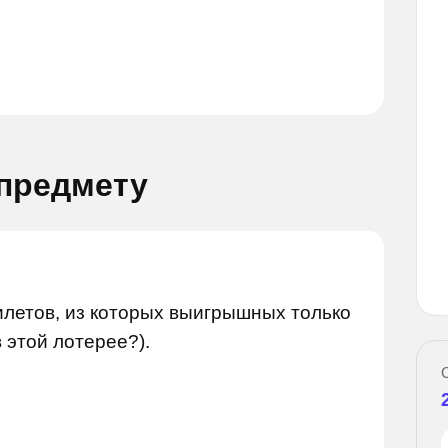
 предмету
опрос
Задай вопрос
илетов, из которых выигрышных только
 этой лотерее?).