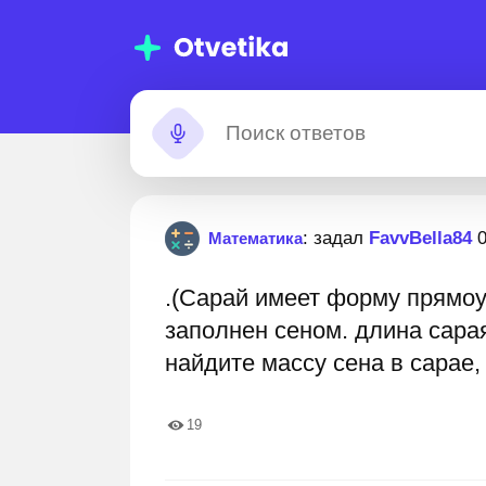
00 000+
Помощь с
: задал
FavvBella84
0
Математика
домашними
.(Сарай имеет форму прямо
заданиями
ников и студентов, которым мы уже
11 000 000+ пошаговых о
заполнен сеном. длина сара
ли. Вы гарантированно улучшите свои
найдите массу сена в сарае, 
я и оценки
19