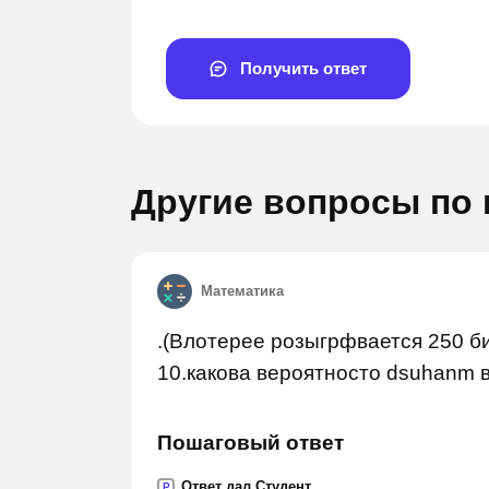
Получить ответ
Другие вопросы по
Задай вопрос
Задай в
Математика
.(Влотерее розыгрфвается 250 б
10.какова вероятносто dsuhanm в
Пошаговый ответ
Ответ дал Студент
P