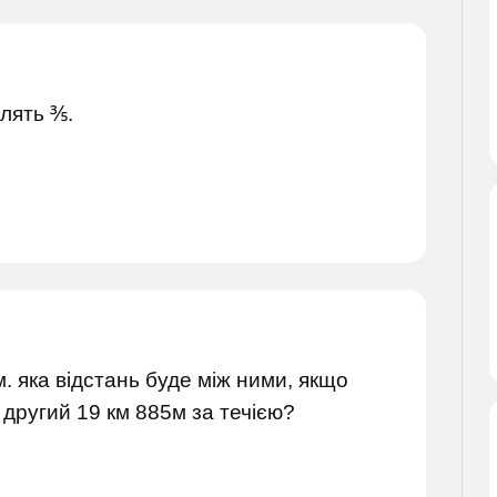
лять ⅗.
. яка відстань буде між ними, якщо
 другий 19 км 885м за течією?