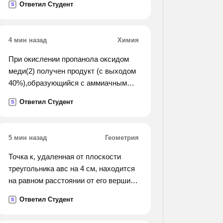
Ответил Студент
S
для разгрузки баржы, если известно,
что первому крану требуется на 5
часов больше, чем второму.
4 мин назад
Химия
При окислении пропанола оксидом
меди(2) получен продукт (с выходом
40%),образующийся с аммиачным
раствором оксида серебра 43,2г
Ответил Студент
S
осадка. определите исходную массу
спирта
5 мин назад
Геометрия
Точка к, удаленная от плоскости
треугольника авс на 4 см, находится
на равном расстоянии от его вершин.
стороны треугольника равны 12 см.
Ответил Студент
S
вычислите: а) длину проекци отрезка
кв на плоскость треугольника. б)