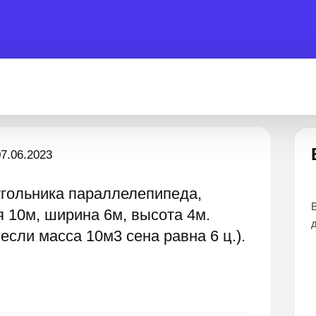
Застрял?
7.06.2023
угольника параллелепипеда,
тветов
Лучшие эксперты готовы помочь 24 часа
я 10м, ширина 6м, высота 4м.
если масса 10м3 сена равна 6 ц.).