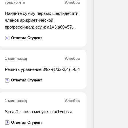
только что
Алгебра
Найдите сумму первых шестидесяти
членов арифметической
прогрессии(an),если: a1=3,a60=57
а1=-10,5 a60=51,5
Ответил Студент
S
1 мин назад
Алгебра
Решить уравнение 3/8x-(1/3x-2,4)=-0,4
Ответил Студент
S
1 мин назад
Алгебра
Sin a /1 - cos a минус sin a/1+cos a
Ответил Студент
S