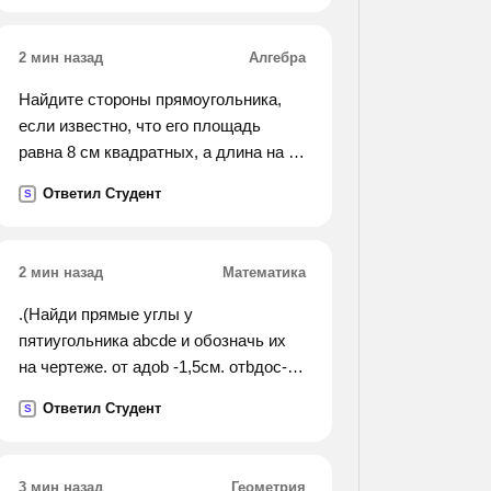
2 мин назад
Алгебра
Найдите стороны прямоугольника,
если известно, что его площадь
равна 8 см квадратных, а длина на 2
сантиметра больше ширины.
Ответил Студент
S
2 мин назад
Математика
.(Найди прямые углы у
пятиугольника abcde и обозначь их
на чертеже. от aдоb -1,5см. отbдоc-
2,5см. отc доd-1см. отdдоe-3см.
Ответил Студент
S
отeдоa-2,5см).
3 мин назад
Геометрия