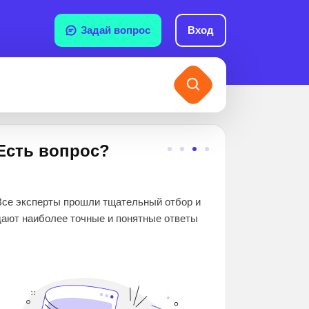
Задай вопрос
Вход
Есть вопрос?
2 000 000+
Все эксперты прошли тщательный отбор и
школьников и студе
дают наиболее точные и понятные ответы
помогли. Вы гаранти
знания и оценки