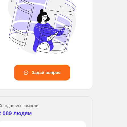
Задай вопрос
Зад
Сегодня мы помогли
2 089
людям