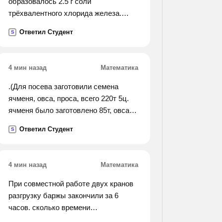
образовалось 2.5 г соли
трёхвалентного хлорида железа.
выразить данный выход в процентах
Ответил Студент
S
по отношению к теоретически
возможному
4 мин назад
Математика
.(Для посева заготовили семена
ячменя, овса, проса, всего 220т 5ц.
ячменя было заготовлено 85т, овса-
на 9т 5ц меньше, чем ячменя.
Ответил Студент
S
сколько проса заготовлено для
посева?).
4 мин назад
Математика
При совместной работе двух кранов
разгрузку баржы закончили за 6
часов. сколько времени
потребовалось бы каждому крану