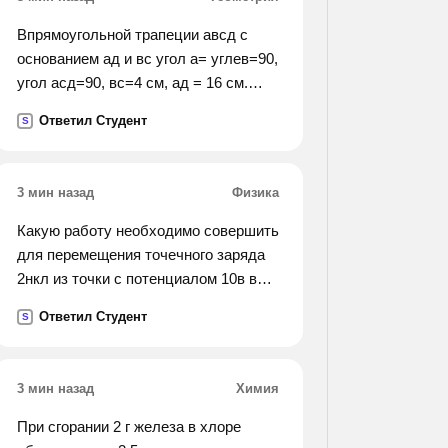
Впрямоугольной трапеции авсд с
основанием ад и вс угол а= углев=90,
угол асд=90, вс=4 см, ад = 16 см.
найти углы с и д трапеции.
Ответил Студент
S
3 мин назад
Физика
Какую работу необходимо совершить
для перемещения точечного заряда
2нкл из точки с потенциалом 10в в
точку с потенциалом 4в?
Ответил Студент
S
3 мин назад
Химия
При сгорании 2 г железа в хлоре