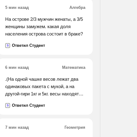
расстояние от точки
5 мин назад
Алгебра
к до вершин треугольника не
отвечать всякие глупости.
На острове 2/3 мужчин женаты, а 3/5
женщины замужем. какая доля
населения острова состоит в браке?
Ответил Студент
S
6 мин назад
Математика
.(На одной чашке весов лежат два
одинаковых пакета с мукой, а на
другой-гири 1кг и 5кг. весы находятся
в равновесии. какова массаодного
Ответил Студент
S
пакета?).
7 мин назад
Геометрия