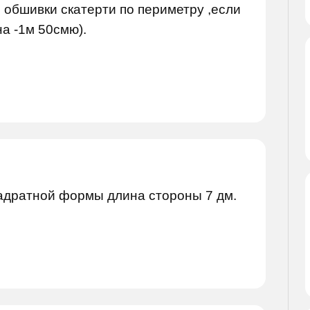
я обшивки скатерти по периметру ,если
на -1м 50смю).
адратной формы длина стороны 7 дм.