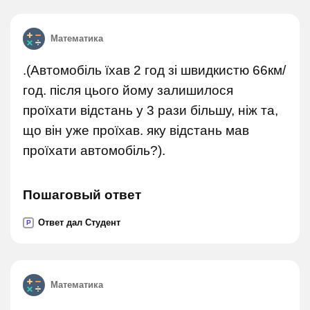
Математика
.(Автомобіль їхав 2 год зі швидкистю 66км/
год. після цього йому залишилося
проїхати відстань у 3 рази більшу, ніж та,
що він уже проїхав. яку відстань мав
проїхати автомобіль?).
Пошаговый ответ
Ответ дал Студент
P
Математика