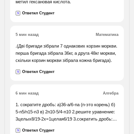
метил гексановая кислота.
Ответил Студент
S
5 мин назад
Математика
.(Дві бригади зібрали 7 однакових корзин моркви.
перша бригада зібрала 36кг, а друга 48кг моркви,
скільки корзин моркви зібрала кожна бригада).
Ответил Студент
S
6 мин назад
Алгебра
1. сократите дробь: а)36-а/6-nа (n-это корень) б)
5-n5/n15-n3 в) 2n10-5/4-n10 2.решите уравнение:
3целых8/19-2х=1целая6/19 3.сократить дробь:
8*75*77/63*10*22
Ответил Студент
S