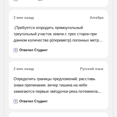
воспоминания о родине часто рождали в нем
грусть и
тоску д) рощин на скаку соскочил в седла и
2 мин назад
Алгебра
быстро пошел в дом
.(Требуется огородить прямоугольный
треугольный участок земли с трех сторон при
данном количестве p(периметр) погонных метров
изгороди. при каком отношении сторон участка
Ответил Студент
S
его площадь будет наибольшей, если четвертая
сторона
огорожена?).
2 мин назад
Русский язык
Определить границы предложений. расставь
знаки препинания. вечер тишина на небе
зажигаются первые звёздочки река потемнела
деревья кажутся великанами но что это кто
Ответил Студент
S
нарушил вечернюю тишину да это проснулись
сверчки как
приятно их слушать в вечерней тишине