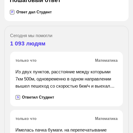
Пошаговый ответ
Ответ дал Студент
P
Сегодня мы помогли
1 093
людям
только что
Математика
Из двух пунктов, расстояние между которыми
7км 500м, одновременно в одном направлении
вышел пешеход со скоростью 6км/ч и выехал
автобус. определить скорость автобуса, если он
Ответил Студент
S
догнал пешехода через 15мин
только что
Математика
Имелась пачка бумаги. на перепечатывание