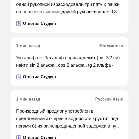
одной рукописи израсходовали три пятых пачки.
на перепечатывание другой рукописи ушло 0,8
остатка. сколько листов бумаги было в пачке,
Ответил Студент
S
если после перепечатывания этих 2 рукописей в
ней осталось 40 листов?
1 мин назад
Математика
Sin альфа = -3/5 альфа принадлежит (пи, 3/2 пи)
найти sin 2 альфа , cos 2 альфа , tg 2 альфа -
Ответил Студент
S
1 мин назад
Русский язык
Производный предлог употреблен в
предложении а) черные водоросли хрустят под
ногами б) из-за непредвиденной задержки в пути
в) массе впечатлений, день незаметно г)
Ответил Студент
S