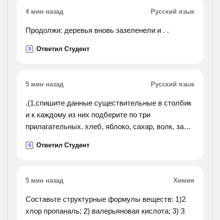
4 мин назад
Русский язык
Продолжи: деревья вновь зазеленели и . .
Ответил Студент
S
5 мин назад
Русский язык
.(1.спишите данные существительные в столбик
и к каждому из них подберите по три
прилагательных. хлеб, яблоко, сахар, волк, заяц,
солнце, небо, стол. 2.выберите три
Ответил Студент
S
прилагательных с ударением на основе и
письменнл просклоняйте их
вместе с существительными. выделите
5 мин назад
Химия
окончания прилагательных.).
Составьте структурные формулы веществ: 1)2
хлор пропаналь; 2) валерьяновая кислота; 3) 3