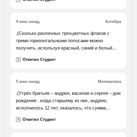
4 мин назад
Алгебра
.(Сколько различных трехцветных флагов с
тремя горизонтальными полосами можно
получить, используя красный, синий и белый
цвета?).
Ответил Студент
S
5 мин назад
Математика
.(Утрёх братьев – андрея, василия и сергея – дни
рождения . когда старшему из них, андрею,
исполнилось 12 лет, оказалось, что сумма
возрастов всех трёх нацело делится на 12. то же
Ответил Студент
S
случилось, когда 12 лет исполнилось василию.
докажите, что то же самое случится, когда 12 лет