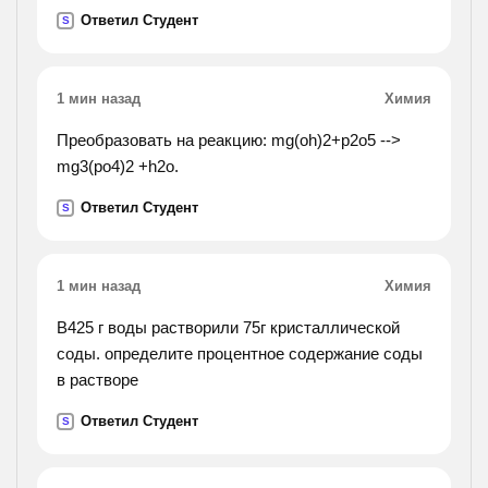
равен 9.найти его номер
Ответил Студент
S
1 мин назад
Химия
Преобразовать на реакцию: mg(oh)2+p2o5 -->
mg3(po4)2 +h2o.
Ответил Студент
S
1 мин назад
Химия
В425 г воды растворили 75г кристаллической
соды. определите процентное содержание соды
в растворе
Ответил Студент
S