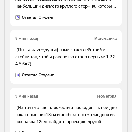
наибольший диаметр круглого стержня, который
можно выточить из этого бруска.).
Ответил Студент
S
8 мин назад
Математика
.(Поставь между цифрами знаки действий и
скобки так, чтобы равенство стало верным: 1 2 3
4 5 6=7).
Ответил Студент
S
9 мин назад
Геометрия
.(Из точки а вне плоскости а проведены к ней две
наклонные ав=13см и ас=6см. проекцияодной из
них равна 12см. найдите проекцию другой
наклонной.).