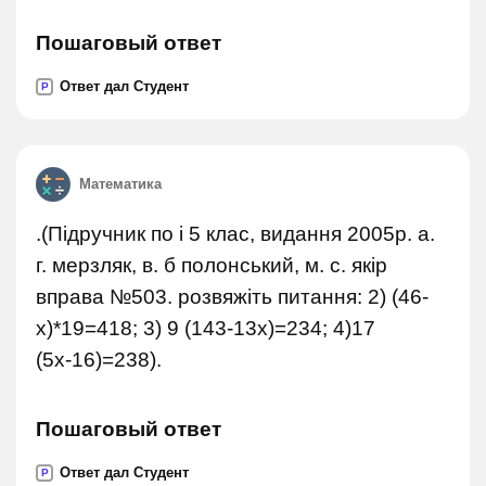
Пошаговый ответ
Ответ дал Студент
P
Математика
.(Підручник по і 5 клас, видання 2005р. а.
г. мерзляк, в. б полонський, м. с. якір
вправа №503. розвяжіть питання: 2) (46-
х)*19=418; 3) 9 (143-13х)=234; 4)17
(5х-16)=238).
Пошаговый ответ
Ответ дал Студент
P