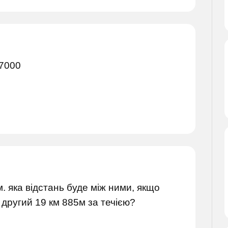
=7000
. яка відстань буде між ними, якщо
 другий 19 км 885м за течією?