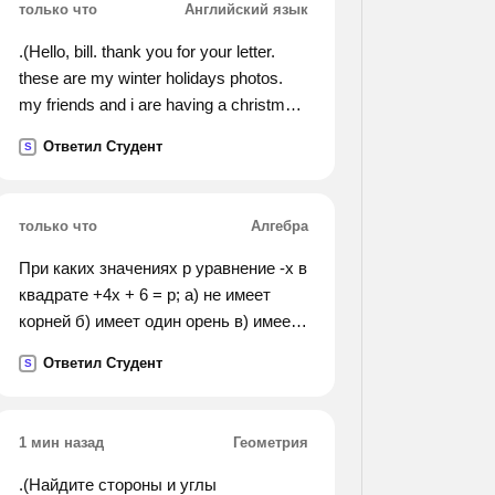
только что
Английский язык
.(Hello, bill. thank you for your letter.
these are my winter holidays photos.
my friends and i are having a christmas
vertep show here. i am acting as a king.
Ответил Студент
S
we are singing koliada songs. koliada is
a ukrainian christmas carol. how are
you doing? bye, taras.).
только что
Алгебра
При каких значениях р уравнение -х в
квадрате +4х + 6 = р; а) не имеет
корней б) имеет один орень в) имеет
два корня
Ответил Студент
S
1 мин назад
Геометрия
.(Найдите стороны и углы