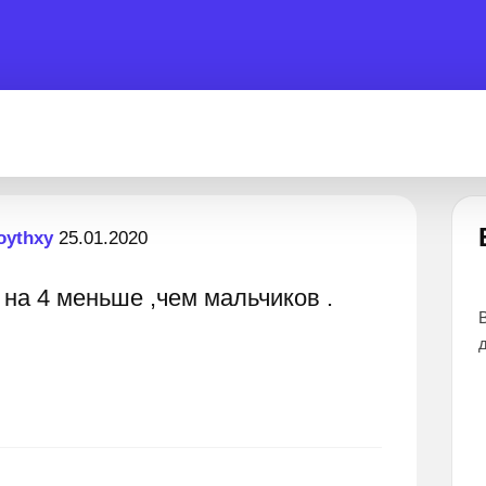
Есть вопрос?
oythxy
25.01.2020
 на 4 меньше ,чем мальчиков .
 готовы помочь 24 часа
Все эксперты прошли тщательный о
дают наиболее точные и понятные о