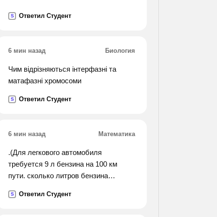
Ответил Студент
S
6 мин назад
Биология
Чим відрізняються інтерфазні та
матафазні хромосоми
Ответил Студент
S
6 мин назад
Математика
.(Для легкового автомобиля
требуется 9 л бензина на 100 км
пути. сколько литров бензина
потребуется на 500 км пути?).
Ответил Студент
S