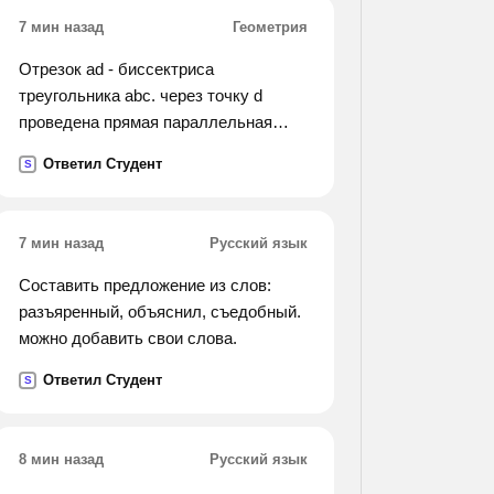
7 мин назад
Геометрия
Отрезок ad - биссектриса
треугольника abc. через точку d
проведена прямая параллельная
стороне ab и пересекающая сторону
Ответил Студент
S
ac в точке f. найти углы треугольника
adf, если угол bac равен 72 градуса.
7 мин назад
Русский язык
Составить предложение из слов:
разъяренный, объяснил, съедобный.
можно добавить свои слова.
Ответил Студент
S
8 мин назад
Русский язык