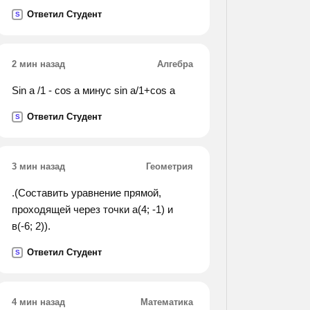
сущ.],(союзн. сл. что составить
Ответил Студент
S
предложения по схемам, определить
их значение.
2 мин назад
Алгебра
Sin a /1 - cos a минус sin a/1+cos a
Ответил Студент
S
3 мин назад
Геометрия
.(Составить уравнение прямой,
проходящей через точки а(4; -1) и
в(-6; 2)).
Ответил Студент
S
4 мин назад
Математика