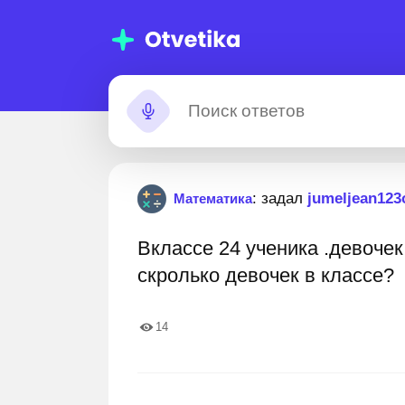
Помощь с
Застрял?
: задал
jumeljean123
Математика
домашними
Вклассе 24 ученика .девочек
заданиями
е
11 000 000+ пошаговых ответов
Лучшие эксперты
скролько девочек в классе?
вои
14