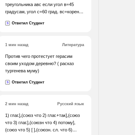
треугольника авс если угол в=45
градусам, угол с=60 град. вс=корень
из 3 см).
Ответил Студент
S
1 мин назад
Литература
Против чего протестует герасим
своим уходом деревню? ( расказ
тургенева муму)
Ответил Студент
S
2 мин назад
Русский язык
1) глаг.],(союз что 2) глаг.+так],(союз
что 3) глаг.],(союзн что 4) потому],
(союз что 5) [ ],(союзн. сл. что 6)