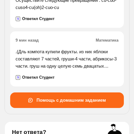
Осуществите следующие превращения : cu-cuo-
cuso4-cu(oh)2-cuo-cu
Ответил Студент
S
9 мин назад
Математика
.(Дль компота купили фрукты. из них яблоки
составляют 7 частей, груши-4 части, абрикосы-3
части. груш на одну целую семь двацатых
килограмм меньше чем яблок. сколько
Ответил Студент
S
килограмм фруктов купили для компота?).
Помощь с домашним заданием
Нет ответа?