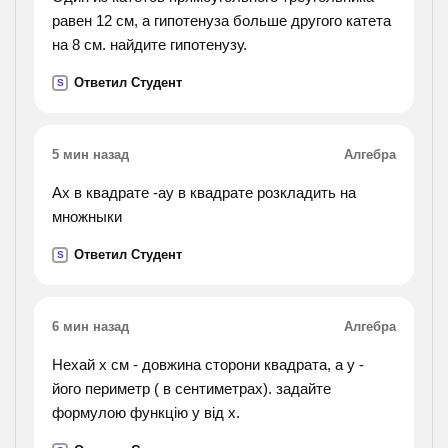
равен 12 см, а гипотенуза больше другого катета
на 8 см. найдите гипотенузу.
Ответил Студент
S
5 мин назад
Алгебра
Ax в квадрате -ay в квадрате розкладить на
множныки
Ответил Студент
S
6 мин назад
Алгебра
Нехай х см - довжина сторони квадрата, а у -
його периметр ( в сентиметрах). задайте
формулою функцію у від х.