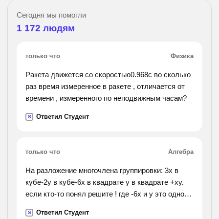
Сегодня мы помогли
1 172
людям
только что
Физика
Ракета движется со скоростью0.968c во сколько
раз время измеренное в ракете , отличается от
времени , измеренного по неподвижным часам?
Ответил Студент
S
только что
Алгебра
На разложение многочлена группировки: 3х в
кубе-2у в кубе-6х в квадрате у в квадрате +ху.
если кто-то понял решите ! где -6х и у это одно
число!
Ответил Студент
S