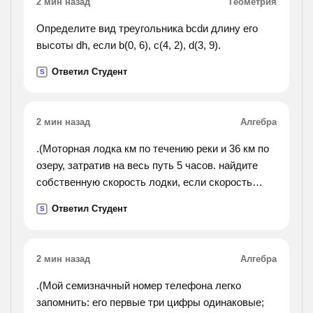
2 мин назад
Геометрия
Определите вид треугольника bcdи длину его
высоты dh, если b(0, 6), c(4, 2), d(3, 9).
Ответил Студент
S
2 мин назад
Алгебра
.(Моторная лодка км по течению реки и 36 км по
озеру, затратив на весь путь 5 часов. найдите
собственную скорость лодки, если скорость
течения реки равна 2 км/ч.).
Ответил Студент
S
2 мин назад
Алгебра
.(Мой семизначный номер телефона легко
запомнить: его первые три цифры одинаковые;