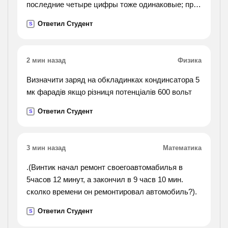
последние четыре цифры тоже одинаковые; при
этом сумма всех семи цифр равна двухзначному
Ответил Студент
S
числу, составленному из первой и последней
цифры
номера моего телефона. какой же это номер и
2 мин назад
Физика
если вы возьметесь решать подробно опишите
как вы решали эту).
Визначити заряд на обкладинках кондинсатора 5
мк фарадів якщо різниця потенціалів 600 вольт
Ответил Студент
S
3 мин назад
Математика
.(Винтик начал ремонт своегоавтомабилья в
5часов 12 минут, а закончил в 9 часв 10 мин.
сколко времени он ремонтировал автомобиль?).
Ответил Студент
S