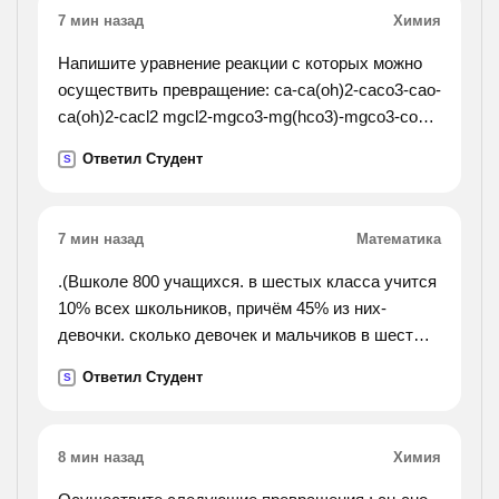
7 мин назад
Химия
Напишите уравнение реакции с которых можно
осуществить превращение: ca-ca(oh)2-caco3-cao-
ca(oh)2-cacl2 mgcl2-mgco3-mg(hco3)-mgco3-co2-
mg2co3
Ответил Студент
S
7 мин назад
Математика
.(Вшколе 800 учащихся. в шестых класса учится
10% всех школьников, причём 45% из них-
девочки. сколько девочек и мальчиков в шестых
классах?).
Ответил Студент
S
8 мин назад
Химия