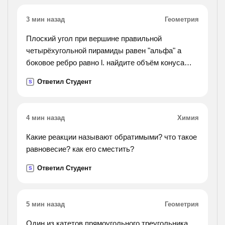
3 мин назад
Геометрия
Плоский угол при вершине правильной
четырёхугольной пирамиды равен "альфа" а
боковое ребро равно l. найдите объём конуса
вписанного в пирамиду.
Ответил Студент
S
4 мин назад
Химия
Какие реакции называют обратимыми? что такое
равновесие? как его сместить?
Ответил Студент
S
5 мин назад
Геометрия
Один из катетов прямоугольного треугольника